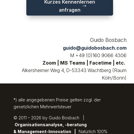
Kurzes Kennenlernen
anfragen
Guido Bosbach
guido@guidobosbach.com
M +49 (0)160 9066 4306
Zoom | MS Teams | Facetime | etc.
Alkersheimer Weg 4, D-53343 Wachtberg (Raum
Köln/Bonn)
*) alle angegebenen Preise gelten zzgl. der
gesetzlichen Mehrwertsteuer
© 2011 – 2026 by Guido Bosbach |
Organisationsanalyse, -beratung
&
Management-Innovation
|
Natürlich 100%