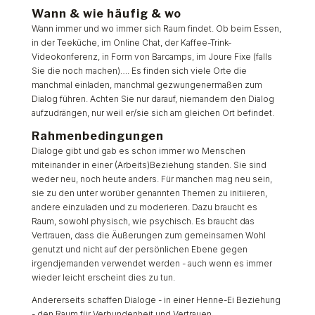
Wann & wie häufig & wo
Wann immer und wo immer sich Raum findet. Ob beim Essen,
in der Teeküche, im Online Chat, der Kaffee-Trink-
Videokonferenz, in Form von Barcamps, im Joure Fixe (falls
Sie die noch machen)…. Es finden sich viele Orte die
manchmal einladen, manchmal gezwungenermaßen zum
Dialog führen. Achten Sie nur darauf, niemandem den Dialog
aufzudrängen, nur weil er/sie sich am gleichen Ort befindet.
Rahmenbedingungen
Dialoge gibt und gab es schon immer wo Menschen
miteinander in einer (Arbeits)Beziehung standen. Sie sind
weder neu, noch heute anders. Für manchen mag neu sein,
sie zu den unter worüber genannten Themen zu initiieren,
andere einzuladen und zu moderieren. Dazu braucht es
Raum, sowohl physisch, wie psychisch. Es braucht das
Vertrauen, dass die Äußerungen zum gemeinsamen Wohl
genutzt und nicht auf der persönlichen Ebene gegen
irgendjemanden verwendet werden - auch wenn es immer
wieder leicht erscheint dies zu tun.
Andererseits schaffen Dialoge - in einer Henne-Ei Beziehung
- den Raum für Verbundenheit und Vertrauen.