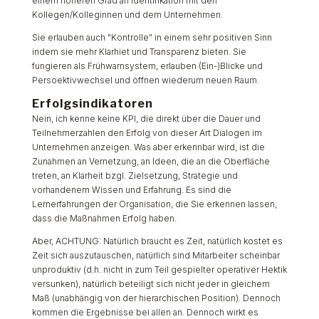
einem höheren Grad an Identifikation mit den
Kollegen/Kolleginnen und dem Unternehmen.
Sie erlauben auch "Kontrolle" in einem sehr positiven Sinn
indem sie mehr Klarhiet und Transparenz bieten. Sie
fungieren als Frühwarnsystem, erlauben (Ein-)Blicke und
Persoektivwechsel und öffnen wiederum neuen Raum.
Erfolgsindikatoren
Nein, ich kenne keine KPI, die direkt über die Dauer und
Teilnehmerzahlen den Erfolg von dieser Art Dialogen im
Unternehmen anzeigen. Was aber erkennbar wird, ist die
Zunahmen an Vernetzung, an Ideen, die an die Oberfläche
treten, an Klarheit bzgl. Zielsetzung, Strategie und
vorhandenem Wissen und Erfahrung. Es sind die
Lernerfahrungen der Organisation, die Sie erkennen lassen,
dass die Maßnahmen Erfolg haben.
Aber, ACHTUNG: Natürlich braucht es Zeit, natürlich kostet es
Zeit sich auszutauschen, natürlich sind Mitarbeiter scheinbar
unproduktiv (d.h. nicht in zum Teil gespielter operativer Hektik
versunken), natürlich beteiligt sich nicht jeder in gleichem
Maß (unabhängig von der hierarchischen Position). Dennoch
kommen die Ergebnisse bei allen an. Dennoch wirkt es