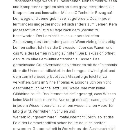
Transparenzregelwerke zu überarbeiten. Neben mehr Wissen
und Kompetenz ergeben sich so auch ganz leicht Ideen zur
Kooperation und Innovation. Mut zur Offenheit in Bezug auf
Lernwege und Lernergebnisse ist gefordert. Doch - jeder
lernt anders und jeder motiviert sich anders zum Lernen. Kern
jeder Motivation ist die Frage nach dem „Warum“ zu
beantworten. Der Lerninhalt muss zur persönlichen
Zielsetzung des Lernenden passen. Wenn viele gleichzeitig
Lernen sollen, lohnt es die Diskussion über das Warum und
das Wie des Lernen in Gang zu halten. Die Diskussion öffnet
den Raum eine LernKultur entstehen zu lassen. Das
gemeinsame Grundverständnis verbunden mit der Erkenntnis
über die Unterschiedlichkeit in der Lerngeschwindigkeit und
dem Lerninteresse erlaubt auch Misserfolge leichter zu
verkraften. Ganz im Sinne Thomas A. Edisons „Ich bin nicht
gescheitert. Ich kenne jetzt 1000 Wege, wie man keine
Glühbirne baut." . Das Internet hat dafür gesorgt, dass Wissen
keine Machtbasis mehr ist. Nun sorgt es dafür, dass „sharing“
in jedem Wissensbereich zu einem wesentlichen Hebel für
Erfolg wird. War früher in Schulen und
Weiterbildungsseminaren Frontalunterricht üblich, so ist das
Feld der Lernmethodiken schon heute deutlich breiter
geworden. Gruppenarbeit in Workshops, der Austausch nicht