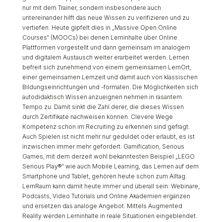
nur mit dem Trainer, sondern insbesondere auch
untereinander hilft das neue Wissen zu verifizieren und zu
vertiefen. Heute gipfelt dies in „Massive Open Online
Courses“ (MOOCs) bei denen Lerninhalte über Online
Plattformen vorgestellt und dann gemeinsam im analogem
und digitalem Austausch weiter erarbeitet werden. Lernen
befreit sich zunehmend von einem gemeinsamen LernOrt,
einer gemeinsamen Lernzeit und damit auch von klassischen
Bildungseinrichtungen und -formaten. Die Möglichkeiten sich
autodidaktisch Wissen anzueignen nehmen in rasantem
Tempo zu. Damit sinkt die Zahl derer, die dieses Wissen
durch Zertifikate nachweisen können. Clevere Wege
Kompetenz schon im Recruiting zu erkennen sind gefragt.
Auch Spielen ist nicht mehr nur geduldet oder erlaubt, es ist
inzwischen immer mehr gefordert. Gamification, Serious
Games, mit dem derzeit wohl bekanntesten Beispiel „LEGO
Serious Play®“ wie auch Mobile Learning, das Lernen auf dem
Smartphone und Tablet, gehören heute schon zum Alltag.
LernRaum kann damit heute immer und überall sein: Webinare,
Podcasts, Video Tutorials und Online Akademien ergänzen
und ersetzen das analoge Angebot. Mittels Augmented
Reality werden Lerninhalte in reale Situationen eingeblendet.