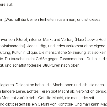
ere auf:
rn „Was hält die kleinen Einheiten zusammen, und ist dieses
Konvention (Gore), interner Markt und Vertrag (Haier) sowie Rec
pfstimmrecht). Jedes trägt, und jedes verkommt ohne eigene
utung, Kultur in Clique. Die menschliche Skalierung ist also kein
ein. Du tauschst nicht Größe gegen Zusammenhalt. Du hältst di
ägt, und schaffst föderale Strukturen nach oben.
elegieren. Delegation behält die Macht oben und leiht sie nach
ne längere Leine. Echtes Teilen gibt Macht ab, verbindlich genug
Moment zurückzieht. Geteilte Macht, die man jederzeit
nd gibt bestenfalls ein Gefühl von Kontrolle. Und man kann Ma