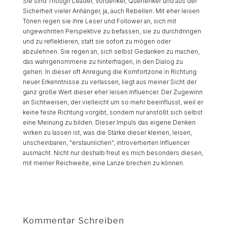
Sie sind Though Leader, Vordenker, Querlenker und aus der
Sicherheit vieler Anhänger, ja, auch Rebellen. Mit eher leisen
Tönen regen sie ihre Leser und Follower an, sich mit
ungewohnten Perspektive zu befassen, sie zu durchdringen
und zu reflektieren, statt sie sofort zu mögen oder
abzulehnen. Sie regen an, sich selbst Gedanken zu machen,
das wahrgenommene zu hinterfragen, in den Dialog zu
gehen. In dieser oft Anregung die Komfortzone in Richtung
neuer Erkenntnisse zu verlassen, liegt aus meiner Sicht der
ganz große Wert dieser eher leisen Influencer. Der Zugewinn
an Sichtweisen, der vielleicht um so mehr beeinflusst, weil er
keine feste Richtung vorgibt, sondern nur anstößt sich selbst
eine Meinung zu bilden. Dieser Impuls das eigene Denken
wirken zu lassen ist, was die Stärke dieser kleinen, leisen,
unscheinbaren, "erstaunlichen", introvertierten Influencer
ausmacht. Nicht nur deshalb freut es mich besonders diesen,
mit meiner Reichweite, eine Lanze brechen zu können.
Kommentar Schreiben