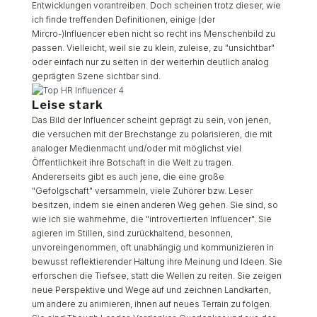
Entwicklungen vorantreiben. Doch scheinen trotz dieser, wie
ich finde treffenden Definitionen, einige (der
Mircro-)Influencer eben nicht so recht ins Menschenbild zu
passen. Vielleicht, weil sie
zu
klein,
zu
leise,
zu
"unsichtbar"
oder einfach nur zu selten in der weiterhin deutlich analog
geprägten Szene sichtbar sind.
Leise stark
Das Bild der Influencer scheint geprägt zu sein, von jenen,
die versuchen mit der Brechstange zu polarisieren, die mit
analoger Medienmacht und/oder mit möglichst viel
Öffentlichkeit ihre Botschaft in die Welt zu tragen.
Andererseits gibt es auch jene, die eine große
"Gefolgschaft" versammeln, viele Zuhörer bzw. Leser
besitzen, indem sie einen anderen Weg gehen. Sie sind, so
wie ich sie wahrnehme, die "introvertierten Influencer". Sie
agieren im Stillen, sind zurückhaltend, besonnen,
unvoreingenommen, oft unabhängig und kommunizieren in
bewusst reflektierender Haltung ihre Meinung und Ideen. Sie
erforschen die Tiefsee, statt die Wellen zu reiten. Sie zeigen
neue Perspektive und Wege auf und zeichnen Landkarten,
um andere zu animieren, ihnen auf neues Terrain zu folgen.