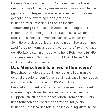
In dieser Woche wurde ich mit Nachdruck auf die Frage
gestoßen, was Influencer, wie sie wirken, was sie wollen und
ggf. sollen. Hintergrund war eine "Auszeichnung", besser
gesagt eine Auswertung eines „analogen
Influencermediums“, der HR-Fachzeitschrift
"personal
magazin
", das eine Übersicht der digitalen HR-
Influencer zusammengestellt hat. Das Resultat war für die
Redaktion scheinbar sowohl erstaunlich, wie auch irritieren.
So irritierend, dass der Liste - nach einigem Bekunden - noch
zwei Personen vorne angestellt wurden, die "zwar nicht aus
der HR-Szene stammen, aber eine hohe Reichweite für HR-
Themen erzielen: Sascha Lobo und Miriam Meckel". Ja, und
an dritter Stelle kam dann ich.
Das Menschenbild eines Influencers?
Betrachtet man die Liste der Influencer und liest man sich
durch die begleitenden Artikel, so fällt auf, dass Influencer, so
wie ich es wahrnehme, in den Köpfen mit Kantigkeit,
Lautstärke und direkter Öffentlichwirksamkeit gleichgesetzt
wurden. Zugleich werden in einem anderen Artikel drei
Gruppen von Influencern beschrieben: Prominente, "Stars
und Sternchen der Social Media Szene" und „Micro-
Influencer“, die inhaltlich fokussiert ihr Meinung kundtun und