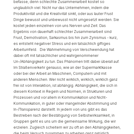
befasse, denn schlechte Zusammenarbeit kostet so
unglaublich viel. Nicht nur das Unternehmen, indem die
Produktivität und die Kreativität sinkt, oder aus lauter Frust
Dinge bewusst und unbewusst nicht umgesetzt werden. Sie
kostet jeden einzelnen von uns Nerven und Zeit. Das
Ergebnis von dauerhaft schlechter Zusammenarbeit sind
Frust, Demotivation, Sarkasmus bis hin zum Zynismus - kurz,
es entsteht negativer Stress und ein tatsächlich giftiges
Arbeitumfeld. Die Wahrnehmung von Verschwendung hat
dabei oft mit tatsächlicher und wahrgenommener
Un-/Abhängigkeit zu tun. Das Phänomen tritt dabei überall auf.
Im Straßenverkehr genauso, wie an der Supermarktkasse
oder bei der Arbeit an Maschinen, Computern und mit
anderen Menschen. Wer nicht wirklich, wirklich, wirklich ganz
frei ist von Interaktion, ist abhängig. Abhängigkeit, die sich in
diesem Kontext in Regeln und Normen, in Strukturen und
Prozessen und vor allem in Kommunikation und Nicht-
Kommunikation, in guter oder mangelnder Abstimmung und
In-/Transparenz darstellt. In jedem von uns gibt es das
Bestreben nach der Bestätigung von Selbstwirksamkeit, in
Gruppen geht es uns um die gemeinsame Wirkung, die wir
erzielen. Zugleich scheitern wir zu oft an den Abhängigkeiten,
die beim Versuch zusammen zu arbeiten ganz natürlich