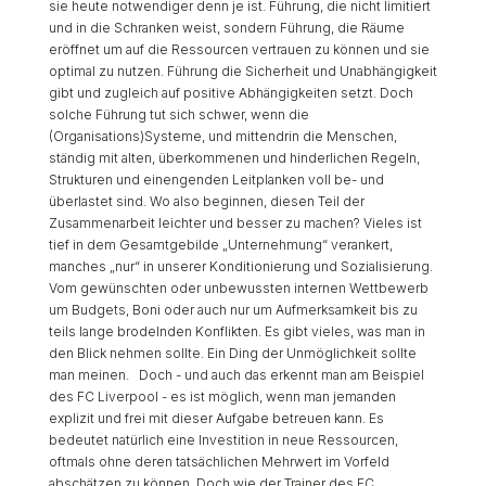
sie heute notwendiger denn je ist. Führung, die nicht limitiert
und in die Schranken weist, sondern Führung, die Räume
eröffnet um auf die Ressourcen vertrauen zu können und sie
optimal zu nutzen. Führung die Sicherheit und Unabhängigkeit
gibt und zugleich auf positive Abhängigkeiten setzt. Doch
solche Führung tut sich schwer, wenn die
(Organisations)Systeme, und mittendrin die Menschen,
ständig mit alten, überkommenen und hinderlichen Regeln,
Strukturen und einengenden Leitplanken voll be- und
überlastet sind. Wo also beginnen, diesen Teil der
Zusammenarbeit leichter und besser zu machen? Vieles ist
tief in dem Gesamtgebilde „Unternehmung“ verankert,
manches „nur“ in unserer Konditionierung und Sozialisierung.
Vom gewünschten oder unbewussten internen Wettbewerb
um Budgets, Boni oder auch nur um Aufmerksamkeit bis zu
teils lange brodelnden Konflikten. Es gibt vieles, was man in
den Blick nehmen sollte. Ein Ding der Unmöglichkeit sollte
man meinen. Doch - und auch das erkennt man am Beispiel
des FC Liverpool - es ist möglich, wenn man jemanden
explizit und frei mit dieser Aufgabe betreuen kann. Es
bedeutet natürlich eine Investition in neue Ressourcen,
oftmals ohne deren tatsächlichen Mehrwert im Vorfeld
abschätzen zu können. Doch wie der Trainer des FC