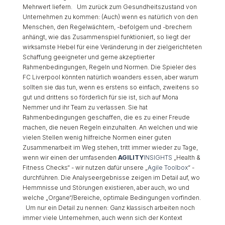
Mehrwert liefern. Um zurück zum Gesundheitszustand von
Unternehmen zu kommen: (Auch) wenn es natürlich von den
Menschen, den Regelwächtern, -befolgern und -brechern
anhängt, wie das Zusammenspiel funktioniert, so liegt der
wirksamste Hebel für eine Veränderung in der zielgerichteten
Schaffung geeigneter und gerne akzeptierter
Rahmenbedingungen, Regeln und Normen. Die Spieler des
FC Liverpool könnten natürlich woanders essen, aber warum
sollten sie das tun, wenn es erstens so einfach, zweitens so
gut und drittens so förderlich für sie ist, sich auf Mona
Nemmer und ihr Team zu verlassen. Sie hat
Rahmenbedingungen geschaffen, die es zu einer Freude
machen, die neuen Regeln einzuhalten. An welchen und wie
vielen Stellen wenig hilfreiche Normen einer guten
Zusammenarbeit im Weg stehen, tritt immer wieder zu Tage,
wenn wir einen der umfasenden
AGILITY
INSIGHTS
„Health &
Fitness Checks“ - wir nutzen dafür unsere „
Agile Toolbox
“ -
durchführen. Die Analyseergebnisse zeigen im Detail auf, wo
Hemmnisse und Störungen existieren, aber auch, wo und
welche „Organe“/Bereiche, optimale Bedingungen vorfinden.
Um nur ein Detail zu nennen: Ganz klassisch arbeiten noch
immer viele Unternehmen, auch wenn sich der Kontext