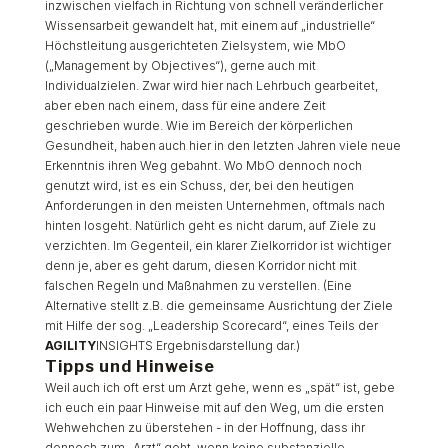
inzwischen vielfach in Richtung von schnell veränderlicher
Wissensarbeit gewandelt hat, mit einem auf „industrielle“
Höchstleitung ausgerichteten Zielsystem, wie MbO
(„Management by Objectives“), gerne auch mit
Individualzielen. Zwar wird hier nach Lehrbuch gearbeitet,
aber eben nach einem, dass für eine andere Zeit
geschrieben wurde. Wie im Bereich der körperlichen
Gesundheit, haben auch hier in den letzten Jahren viele neue
Erkenntnis ihren Weg gebahnt. Wo MbO dennoch noch
genutzt wird, ist es ein Schuss, der, bei den heutigen
Anforderungen in den meisten Unternehmen, oftmals nach
hinten losgeht. Natürlich geht es nicht darum, auf Ziele zu
verzichten. Im Gegenteil, ein klarer Zielkorridor ist wichtiger
denn je, aber es geht darum, diesen Korridor nicht mit
falschen Regeln und Maßnahmen zu verstellen. (Eine
Alternative stellt z.B. die gemeinsame Ausrichtung der Ziele
mit Hilfe der sog. „Leadership Scorecard“, eines Teils der
AGILITY
INSIGHTS Ergebnisdarstellung dar.)
Tipps und Hinweise
Weil auch ich oft erst um Arzt gehe, wenn es „spät“ ist, gebe
ich euch ein paar Hinweise mit auf den Weg, um die ersten
Wehwehchen zu überstehen - in der Hoffnung, dass ihr
dennoch zum „Arzt“ geht, wenn keine substanzielle