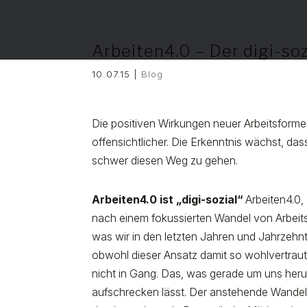
Arbeiten4.0 – Der digi-s
10.07.15
|
Blog
Die positiven Wirkungen neuer Arbeitsform
offensichtlicher. Die Erkenntnis wächst, das
schwer diesen Weg zu gehen.
Arbeiten4.0 ist
„
digi-sozial
“
Arbeiten4.0, 
nach einem fokussierten Wandel von Arbeitss
was wir in den letzten Jahren und Jahrzeh
obwohl dieser Ansatz damit so wohlvertraut 
nicht in Gang. Das, was gerade um uns heru
aufschrecken lässt. Der anstehende Wandel 