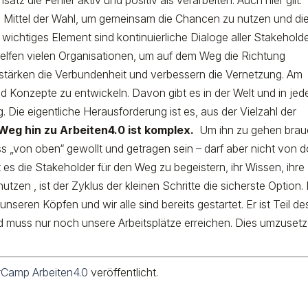
atz die Fehler aktiv und positiv als verarbeiten. Auch hier gilt:
ie Mittel der Wahl, um gemeinsam die Chancen zu nutzen und di
wichtiges Element sind kontinuierliche Dialoge aller Stakehold
 helfen vielen Organisationen, um auf dem Weg die Richtung
erstärken die Verbundenheit und verbessern die Vernetzung. Am
 Konzepte zu entwickeln. Davon gibt es in der Welt und in jed
 Die eigentliche Herausforderung ist es, aus der Vielzahl der
Weg hin zu Arbeiten4.0 ist komplex.
Um ihn zu gehen brau
uss „von oben“ gewollt und getragen sein – darf aber nicht von d
 es die Stakeholder für den Weg zu begeistern, ihr Wissen, ihre
tzen , ist der Zyklus der kleinen Schritte die sicherste Option.
unseren Köpfen und wir alle sind bereits gestartet. Er ist Teil de
nd muss nur noch unsere Arbeitsplätze erreichen. Dies umzuset
rCamp Arbeiten4.0
veröffentlicht.