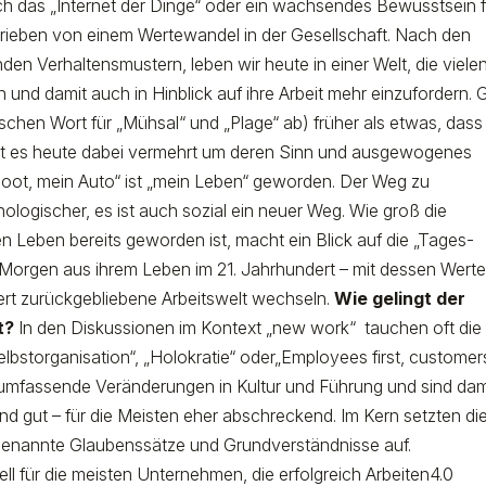
 das „Internet der Dinge“ oder ein wachsendes Bewusstsein f
etrieben von einem Wertewandel in der Gesellschaft. Nach den
den Verhaltensmustern, leben wir heute in einer Welt, die viele
und damit auch in Hinblick auf ihre Arbeit mehr einzufordern. G
ischen Wort für „Mühsal“ und „Plage“ ab) früher als etwas, dass
eht es heute dabei vermehrt um deren Sinn und ausgewogenes
Boot, mein Auto“ ist „mein Leben“ geworden. Der Weg zu
chnologischer, es ist auch sozial ein neuer Weg. Wie groß die
 Leben bereits geworden ist, macht ein Blick auf die „Tages-
en Morgen aus ihrem Leben im 21. Jahrhundert – mit dessen Wert
ert zurückgebliebene Arbeitswelt wechseln.
Wie gelingt der
t?
In den Diskussionen im Kontext „new work“ tauchen oft die
lbstorganisation“, „Holokratie“ oder„Employees first, customer
umfassende Veränderungen in Kultur und Führung und sind dam
 und gut – für die Meisten eher abschreckend. Im Kern setzten di
 genannte Glaubenssätze und Grundverständnisse auf.
ell für die meisten Unternehmen, die erfolgreich Arbeiten4.0