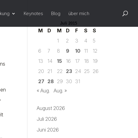
rkung
Keynotes
Blog
über mich
Juli 2015
M
D
M
D
F
S
S
1
2
3
4
5
6
7
8
9
10
11
12
13
14
15
16
17
18
19
uns
20
21
22
23
24
25
26
27
28
29
30
31
gen
« Aug.
Aug. »
,
August 2026
lt
Juli 2026
Juni 2026
,