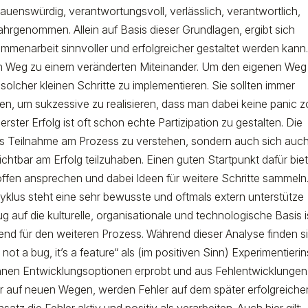
rauenswürdig, verantwortungsvoll, verlässlich, verantwortlich,
 wahrgenommen. Allein auf Basis dieser Grundlagen, ergibt sich
mmenarbeit sinnvoller und erfolgreicher gestaltet werden kann
 den Weg zu einem veränderten Miteinander. Um den
eigenen
Weg
s solcher kleinen Schritte zu implementieren. Sie sollten immer
en, um sukzessive zu realisieren, dass man dabei keine
panic 
n erster Erfolg ist oft schon echte
Partizipation
zu gestalten. Die
ls
Teilnahme
am Prozess zu verstehen, sondern auch sich auc
sichtbar am Erfolg
teilzuhaben
. Einen guten Startpunkt dafür bie
offen ansprechen und dabei Ideen für weitere Schritte sammeln
lus steht eine sehr bewusste und oftmals extern unterstütze
g auf die kulturelle, organisationale und technologische Basis i
end für den weiteren Prozess. Während dieser Analyse finden s
ot a bug, it’s a feature“ als (im positiven Sinn) Experimentierin
nen Entwicklungsoptionen erprobt und aus Fehlentwicklungen
 auf neuen Wegen, werden Fehler auf dem später erfolgreiche