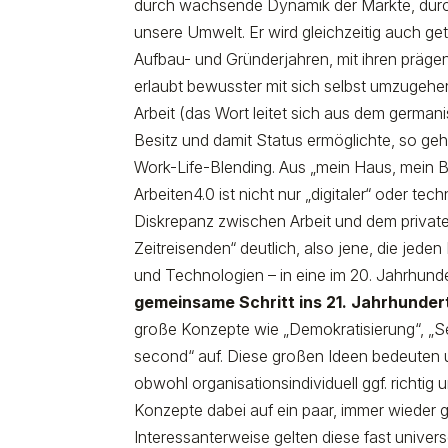
durch wachsende Dynamik der Märkte, durch
unsere Umwelt. Er wird gleichzeitig auch g
Aufbau- und Gründerjahren, mit ihren prägen
erlaubt bewusster mit sich selbst umzugehen 
Arbeit (das Wort leitet sich aus dem german
Besitz und damit Status ermöglichte, so g
Work-Life-Blending. Aus „mein Haus, mein 
Arbeiten4.0 ist nicht nur „digitaler“ oder te
Diskrepanz zwischen Arbeit und dem privaten
Zeitreisenden“ deutlich, also jene, die jed
und Technologien – in eine im 20. Jahrhund
gemeinsame Schritt ins 21. Jahrhunder
große Konzepte wie „Demokratisierung“, „Se
second“ auf. Diese großen Ideen bedeuten 
obwohl organisationsindividuell ggf. richtig
Konzepte dabei auf ein paar, immer wieder
Interessanterweise gelten diese fast univers