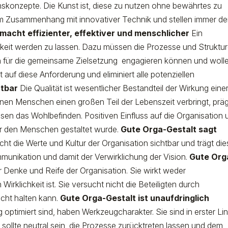
skonzepte. Die Kunst ist, diese zu nutzen ohne bewährtes zu
 im Zusammenhang mit innovativer Technik und stellen immer d
macht effizienter, effektiver und menschlicher
Ein
chkeit werden zu lassen. Dazu müssen die Prozesse und Struktu
h für die gemeinsame Zielsetzung engagieren können und wolle
 auf diese Anforderung und eliminiert alle potenziellen
htbar
Die Qualität ist wesentlicher Bestandteil der Wirkung eine
enen Menschen einen großen Teil der Lebenszeit verbringt, prä
en das Wohlbefinden. Positiven Einfluss auf die Organisation 
ür den Menschen gestaltet wurde.
Gute Orga-Gestalt sagt
ht die Werte und Kultur der Organisation sichtbar und trägt di
mmunikation und damit der Verwirklichung der Vision.
Gute Org
er Denke und Reife der Organisation. Sie wirkt weder
n Wirklichkeit ist. Sie versucht nicht die Beteiligten durch
icht halten kann.
Gute Orga-Gestalt ist unaufdringlich
g optimiert sind, haben Werkzeugcharakter. Sie sind in erster Lin
 sollte neutral sein, die Prozesse zurücktreten lassen und dem