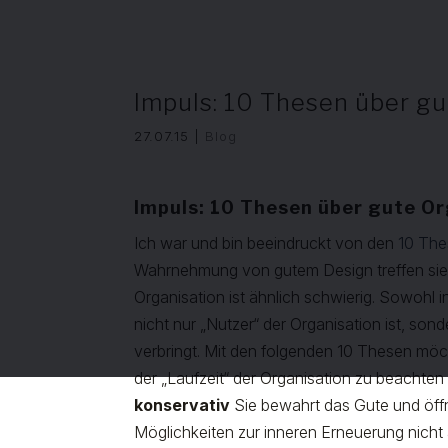
Impuls: 10 Thesen über g
27.07.15
|
Blog
Impuls: 10 Thesen über gute O
Ich war und bin beeindruckt von den
10 The
Wahrnehmung von gutem Design treffen sie 
Organisation ist ähnlich schwierig. Sowohl
nicht nur „Nutzer“ der Organisation ist, sonde
verbringt. Mit den folgenden 10 Thesen mö
der „Laufzeit“ der Organisation zu beachten 
konservativ
Sie bewahrt das Gute und öffn
Möglichkeiten zur inneren Erneuerung nicht