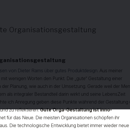
ute Organisationsgestaltung
rganisationsgestaltung
sen von Dieter Rams über gutes Produktdesign
. Aus meiner
mit wenigen Worten den Punkt. Die „gute“ Gestaltung einer
 in der Planung, wie auch in der Umsetzung. Gerade weil der Me
rn als integraler Bestandteil darin wirkt
und seine LebensZeit
chte ich Anregung geben diese Punkte während der Gestaltung
und zu reflektieren.
Gute Orga-Gestaltung ist inno-
et für das Neue. Die meisten Organisationen schöpfen ihr
 aus. Die technologische Entwicklung bietet immer wieder neue