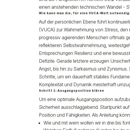
einen anstehenden technischen Wandel - Sti
Wie kann man die, für eine VUCA-Welt notwendige
Auf der persönlichen Ebene führt kontinuier
(VUCA) zur Wahrnehmung von Stress, den m
progressiv agierenden Menschen oftmals ge
reflektieren Selbstwahrnehmung, weitestge
Entsprechungen Resilienz und eine bewus
Defizite. Gerade letztere erzeugen Unsiche
Angst, bis hin zu Sarkasmus und Zynismus. Si
Schritte, um ein dauerhaft stabiles Fundamen
Komplexität und Dynamik meisterhaft umz
Schritt 1: Ausgangsposition klären
Um eine optimale Ausgangsposition aufzubau
Sicherheit ausschlaggebend. Startpunkt auf 
Position und Fähigkeiten. Als Anleitung kön
Wie und mit wem wollen wir in drei bis f