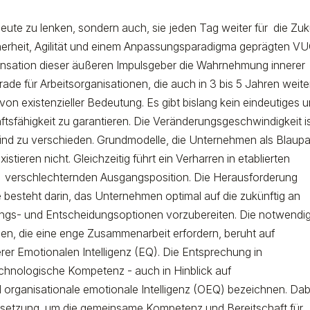
heute zu lenken, sondern auch, sie jeden Tag weiter für die Zuk
cherheit, Agilität und einem Anpassungsparadigma geprägten V
mpensation dieser äußeren Impulsgeber die Wahrnehmung innerer
rade für Arbeitsorganisationen, die auch in 3 bis 5 Jahren weite
 von existenzieller Bedeutung. Es gibt bislang kein eindeutiges 
tsfähigkeit zu garantieren. Die Veränderungsgeschwindigkeit i
ind zu verschieden. Grundmodelle, die Unternehmen als Blaup
stieren nicht. Gleichzeitig führt ein Verharren in etablierten
ch verschlechternden Ausgangsposition. Die Herausforderung
besteht darin, das Unternehmen optimal auf die zukünftig an
lungs- und Entscheidungsoptionen vorzubereiten. Die notwendi
ben, die eine enge Zusammenarbeit erfordern, beruht auf
rer Emotionalen Intelligenz (EQ). Die Entsprechung in
chnologische Kompetenz - auch in Hinblick auf
 organisationale emotionale Intelligenz (OEQ) bezeichnen. Dab
ssetzung, um die gemeinsame Kompetenz und Bereitschaft für