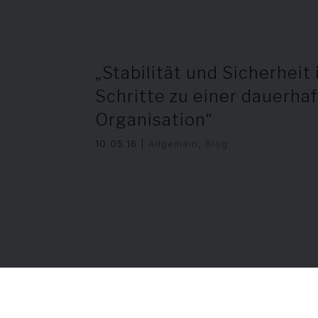
„Stabilität und Sicherhei
Schritte zu einer dauerhaf
Organisation“
10.05.16
|
Allgemein
,
Blog