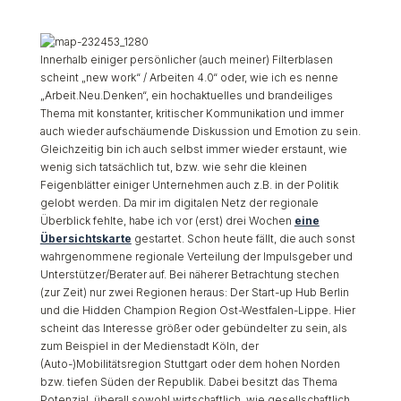
Innerhalb einiger persönlicher (auch meiner) Filterblasen
scheint „new work“ / Arbeiten 4.0“ oder, wie ich es nenne
„Arbeit.Neu.Denken“, ein hochaktuelles und brandeiliges
Thema mit konstanter, kritischer Kommunikation und immer
auch wieder aufschäumende Diskussion und Emotion zu sein.
Gleichzeitig bin ich auch selbst immer wieder erstaunt, wie
wenig sich tatsächlich tut, bzw. wie sehr die kleinen
Feigenblätter einiger Unternehmen auch z.B. in der Politik
gelobt werden. Da mir im digitalen Netz der regionale
Überblick fehlte, habe ich vor (erst) drei Wochen
eine
Übersichtskarte
gestartet. Schon heute fällt, die auch sonst
wahrgenommene regionale Verteilung der Impulsgeber und
Unterstützer/Berater auf. Bei näherer Betrachtung stechen
(zur Zeit) nur zwei Regionen heraus: Der Start-up Hub Berlin
und die Hidden Champion Region Ost-Westfalen-Lippe. Hier
scheint das Interesse größer oder gebündelter zu sein, als
zum Beispiel in der Medienstadt Köln, der
(Auto-)Mobilitätsregion Stuttgart oder dem hohen Norden
bzw. tiefen Süden der Republik. Dabei besitzt das Thema
Potenzial, überall sowohl wirtschaftlich, wie gesellschaftlich