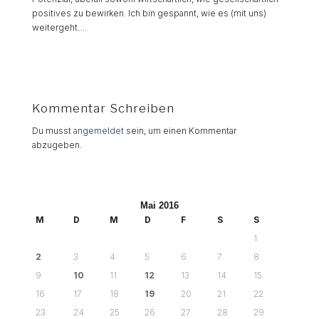
positives zu bewirken. Ich bin gespannt, wie es (mit uns)
weitergeht….
Kommentar Schreiben
Du musst
angemeldet
sein, um einen Kommentar
abzugeben.
Mai 2016
M
D
M
D
F
S
S
1
2
3
4
5
6
7
8
9
10
11
12
13
14
15
16
17
18
19
20
21
22
23
24
25
26
27
28
29