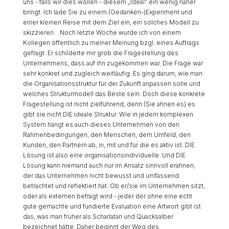
uns - falls wir dies wollen - diesem „Ideal“ ein wenig näher
bringt. Ich lade Sie zu einem (Gedanken-)Experiment und
einer kleinen Reise mit dem Ziel ein, ein solches Modell zu
skizzieren. Noch letzte Woche wurde ich von einem
Kollegen öffentlich zu meiner Meinung bzgl. eines Auftrags
gefragt. Er schilderte mir grob die Fragestellung des
Unternehmens, dass auf ihn zugekommen war. Die Frage war
sehr konkret und zugleich weitläufig. Es ging darum, wie man
die Organisationsstruktur für dei Zukunft anpassen solle und
welches Strukturmodell das Beste sein. Doch diese konkrete
Fragestellung ist nicht zielführend, denn (Sie ahnen es) es
gibt sie nicht DIE ideale Struktur. Wie in jedem komplexen
System hängt es auch dieses Unternehmen von den
Rahmenbedingungen, den Menschen, dem Umfeld, den
Kunden, den Partnern ab, in, mit und für die es aktiv ist. DIE
Lösung ist also eine organisationsindividuelle. Und DIE
Lösung kann niemand auch nur im Ansatz sinnvoll erahnen,
der das Unternehmen nicht bewusst und umfassend
betrachtet und reflektiert hat. Ob er/sie im Unternehmen sitzt,
oder als externen befragt wird - jeder der ohne eine echt
gute gemachte und fundierte Evaluation eine Artwort gibt ist
das, was man früher als Scharlatan und Quacksalber
bezeichnet hätte. Daher beginnt der Weg des