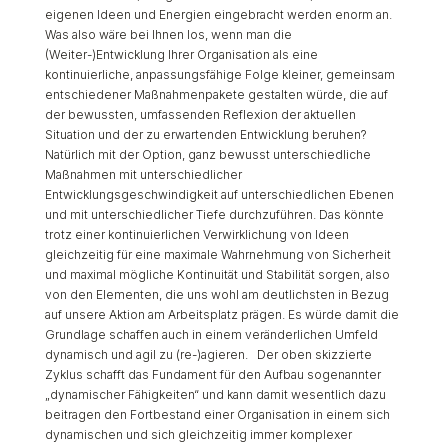
eigenen Ideen und Energien eingebracht werden enorm an.
Was also wäre bei Ihnen los, wenn man die
(Weiter-)Entwicklung Ihrer Organisation als eine
kontinuierliche, anpassungsfähige Folge kleiner, gemeinsam
entschiedener Maßnahmenpakete gestalten würde, die auf
der bewussten, umfassenden Reflexion der aktuellen
Situation und der zu erwartenden Entwicklung beruhen?
Natürlich mit der Option, ganz bewusst unterschiedliche
Maßnahmen mit unterschiedlicher
Entwicklungsgeschwindigkeit auf unterschiedlichen Ebenen
und mit unterschiedlicher Tiefe durchzuführen. Das könnte
trotz einer kontinuierlichen Verwirklichung von Ideen
gleichzeitig für eine maximale Wahrnehmung von Sicherheit
und maximal mögliche Kontinuität und Stabilität sorgen, also
von den Elementen, die uns wohl am deutlichsten in Bezug
auf unsere Aktion am Arbeitsplatz prägen. Es würde damit die
Grundlage schaffen auch in einem veränderlichen Umfeld
dynamisch und agil zu (re-)agieren. Der oben skizzierte
Zyklus schafft das Fundament für den Aufbau sogenannter
„dynamischer Fähigkeiten“ und kann damit wesentlich dazu
beitragen den Fortbestand einer Organisation in einem sich
dynamischen und sich gleichzeitig immer komplexer