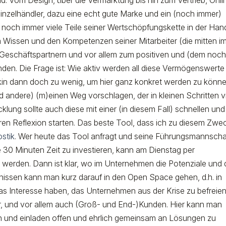
nd: Vom Design, über die Vermarktung bis hin zum Vertrieb, Onli
inzelhändler, dazu eine echt gute Marke und ein (noch immer)
 noch immer viele Teile seiner Wertschöpfungskette in der Han
issen und den Kompetenzen seiner Mitarbeiter (die mitten i
 Geschäftspartnern und vor allem zum positiven und (dem noc
den. Die Frage ist: Wie aktiv werden all diese Vermögenswerte
kin dann doch zu wenig, um hier ganz konkret werden zu könne
d andere) (m)einen Weg vorschlagen, der in kleinen Schritten v
klung sollte auch diese mit einer (in diesem Fall) schnellen und
n Reflexion starten. Das beste Tool, dass ich zu diesem Zwe
ostik
. Wer heute das Tool anfragt und seine Führungsmannscha
30 Minuten Zeit zu investieren, kann am Dienstag per
werden. Dann ist klar, wo im Unternehmen die Potenziale und 
nissen kann man kurz darauf in den Open Space gehen, d.h. in
as Interesse haben, das Unternehmen aus der Krise zu befreien
r, und vor allem auch (Groß- und End-)Kunden. Hier kann man
n und einladen offen und ehrlich gemeinsam an Lösungen zu