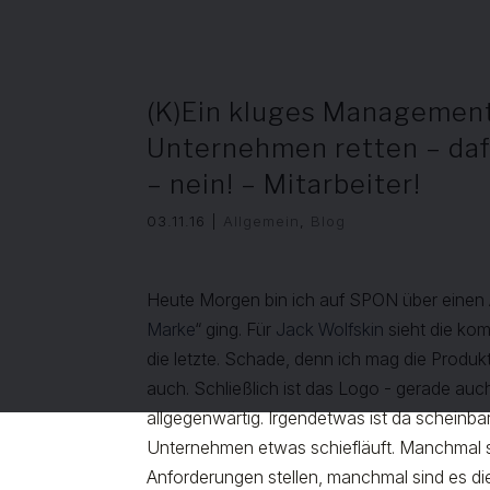
(K)Ein kluges Management 
Unternehmen retten – da
– nein! – Mitarbeiter!
03.11.16
|
Allgemein
,
Blog
Heute Morgen bin ich auf SPON über einen Ar
Marke
“ ging. Für
Jack Wolfskin
sieht die kom
die letzte. Schade, denn ich mag die Produk
auch. Schließlich ist das Logo - gerade auch
allgegenwärtig. Irgendetwas ist da scheinbar
Unternehmen etwas schiefläuft. Manchmal si
Anforderungen stellen, manchmal sind es di