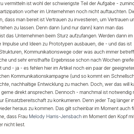
zu vermitteln ist wohl der schwierigste Teil der Aufgabe - zumin
artizipation vorher im Unternehmen noch nicht auftauchten. Di
, dass man bereit ist Vertrauen zu investieren, um Vertrauen u
tstehen zu lassen. Denn dann (und nur dann) kann man das
 ist das Unternehmen beim Sturz aufzufangen. Werden dann im
 Impulse und Ideen zu Prototypen ausbauen, die - und das ist
 Strukturen, Kommunikationswege oder was auch immer betref
liche und sehr ernsthafte Ergebnisse schon nach Wochen greife
t und - ja - es fehlen hier im Artikel noch ein paar der geeignete
lichen Kommunikationskampagne (und so kommt ein Schnellsc
e echte, nachhaltige Entwicklung zu machen. Doch, wer das will 
 gerne direkt ansprechen. Dennoch - manchmal ist notwendig 
r Einsatzbereitschaft zu konkurrieren. Denn jeder Tag länger i
wieder heraus zu kommen. Das gilt scheinbar im Moment auch f
he, dass Frau
Melody Harris-Jensbach
im Moment den Kopf mi
 nicht liest.