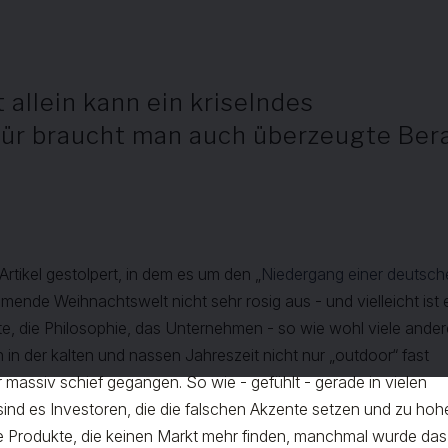
allein kann ein kriselndes
für braucht man auch überzeugte Ber
tikel gestolpert, in dem es um den „
Niedergang einer deutsch
mende Weihnachtswelt nicht sehr rosig aus - und vielleicht ist 
te, die Philosophie, das Unternehmen - so wie wohl viele ande
 in der kalten und nassen Jahreszeit nicht nur „outdoor“ fast
 massiv schief gegangen. So wie - gefühlt - gerade in vielen
nd es Investoren, die die falschen Akzente setzen und zu hoh
e Produkte, die keinen Markt mehr finden, manchmal wurde das