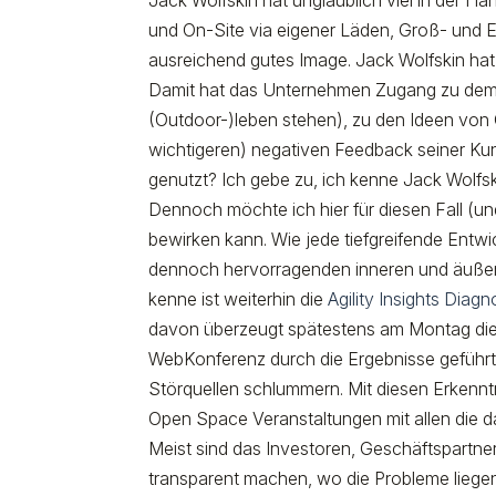
Jack Wolfskin hat unglaublich viel in der Ha
und On-Site via eigener Läden, Groß- und E
ausreichend gutes Image. Jack Wolfskin hat
Damit hat das Unternehmen Zugang zu dem W
(Outdoor-)leben stehen), zu den Ideen von
wichtigeren) negativen Feedback seiner Kun
genutzt? Ich gebe zu, ich kenne Jack Wolfs
Dennoch möchte ich hier für diesen Fall (un
bewirken kann. Wie jede tiefgreifende Entwic
dennoch hervorragenden inneren und äußere
kenne ist weiterhin die
Agility Insights Diagn
davon überzeugt spätestens am Montag die 
WebKonferenz durch die Ergebnisse geführt 
Störquellen schlummern. Mit diesen Erkennt
Open Space Veranstaltungen mit allen die d
Meist sind das Investoren, Geschäftspartne
transparent machen, wo die Probleme liege