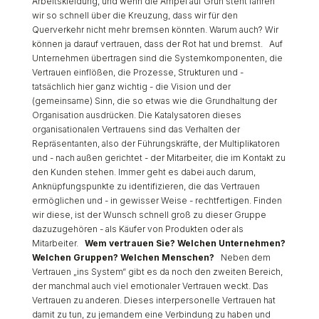
Arbeitskleidung, und wenn die Ampel auf Grün steht fahren
wir so schnell über die Kreuzung, dass wir für den
Querverkehr nicht mehr bremsen könnten. Warum auch? Wir
können ja darauf vertrauen, dass der Rot hat und bremst. Auf
Unternehmen übertragen sind die Systemkomponenten, die
Vertrauen einflößen, die Prozesse, Strukturen und -
tatsächlich hier ganz wichtig - die Vision und der
(gemeinsame) Sinn, die so etwas wie die Grundhaltung der
Organisation ausdrücken. Die Katalysatoren dieses
organisationalen Vertrauens sind das Verhalten der
Repräsentanten, also der Führungskräfte, der Multiplikatoren
und - nach außen gerichtet - der Mitarbeiter, die im Kontakt zu
den Kunden stehen. Immer geht es dabei auch darum,
Anknüpfungspunkte zu identifizieren, die das Vertrauen
ermöglichen und - in gewisser Weise - rechtfertigen. Finden
wir diese, ist der Wunsch schnell groß zu dieser Gruppe
dazuzugehören - als Käufer von Produkten oder als
Mitarbeiter.
Wem vertrauen Sie? Welchen Unternehmen?
Welchen Gruppen? Welchen Menschen?
Neben dem
Vertrauen „ins System“ gibt es da noch den zweiten Bereich,
der manchmal auch viel emotionaler Vertrauen weckt. Das
Vertrauen zu anderen. Dieses interpersonelle Vertrauen hat
damit zu tun, zu jemandem eine Verbindung zu haben und