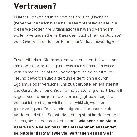
Vertrauen?
Gunter Dueck zitiert in seinem neuen Buch „Flachsinn“
(nebenbei gebe ich hier eine Leseempfehlung an alle, die
diese Welt (oder ihre Organisation) ein wenig verändern
wollen - vertrauen Sie mir!) aus dem Buch „The Trust Advisor“
von David Maister dessen Formel für Vertrauenswürdigkeit:
Er schreibt dazu:
“Jemand, dem wir vertrauen, tut, was von
ihm erwartet wird. Er sagt nur, was auch stimmt und was er
wirklich meint - er ist uns über längere Zeit ein vertrauter
Freund geworden und ärgert uns eigentlich nie durch
Egoismus oder Versuche, uns zu übervorteilen. Maister hat
das Ganze durch eine Bruchformeldarstellung erhellt. Die will
sagen: Auch wenn jemand zuverlässig, glaubwürdig und
vertraut ist, vertrauen wir ihm nicht wirklich, wenn er
gleichzeitig zu offensiv seine eigenen Interessen in den
Vordergrund stellt. Selbstorientierung steht im Nenner des
Bruchs, sie mindert das Vertrauen.“
Wie sehr sind Sie in
dem was Sie selbst oder Ihr Unternehmen aussendet
selbstorientiert? Mit wie viel Vertrauen gegen Sie in