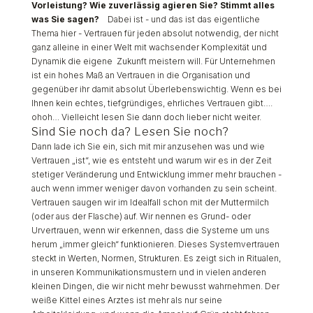
Vorleistung? Wie zuverlässig agieren Sie? Stimmt alles
was Sie sagen?
Dabei ist - und das ist das eigentliche
Thema hier - Vertrauen für jeden absolut notwendig, der nicht
ganz alleine in einer Welt mit wachsender Komplexität und
Dynamik die eigene Zukunft meistern will. Für Unternehmen
ist ein hohes Maß an Vertrauen in die Organisation und
gegenüber ihr damit absolut Überlebenswichtig. Wenn es bei
Ihnen kein echtes, tiefgründiges, ehrliches Vertrauen gibt….
ohoh… Vielleicht lesen Sie dann doch lieber nicht weiter.
Sind Sie noch da? Lesen Sie noch?
Dann lade ich Sie ein, sich mit mir anzusehen was und wie
Vertrauen „ist“, wie es entsteht und warum wir es in der Zeit
stetiger Veränderung und Entwicklung immer mehr brauchen -
auch wenn immer weniger davon vorhanden zu sein scheint.
Vertrauen saugen wir im Idealfall schon mit der Muttermilch
(oder aus der Flasche) auf. Wir nennen es Grund- oder
Urvertrauen, wenn wir erkennen, dass die Systeme um uns
herum „immer gleich“ funktionieren. Dieses Systemvertrauen
steckt in Werten, Normen, Strukturen. Es zeigt sich in Ritualen,
in unseren Kommunikationsmustern und in vielen anderen
kleinen Dingen, die wir nicht mehr bewusst wahrnehmen. Der
weiße Kittel eines Arztes ist mehr als nur seine