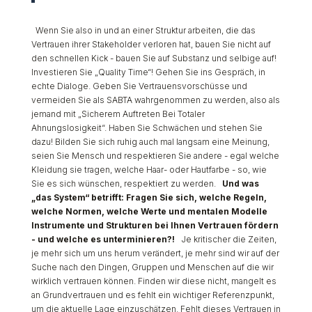
Wenn Sie also in und an einer Struktur arbeiten, die das
Vertrauen ihrer Stakeholder verloren hat, bauen Sie nicht auf
den schnellen Kick - bauen Sie auf Substanz und selbige auf!
Investieren Sie „Quality Time“! Gehen Sie ins Gespräch, in
echte Dialoge. Geben Sie Vertrauensvorschüsse und
vermeiden Sie als SABTA wahrgenommen zu werden, also als
jemand mit „Sicherem Auftreten Bei Totaler
Ahnungslosigkeit“. Haben Sie Schwächen und stehen Sie
dazu! Bilden Sie sich ruhig auch mal langsam eine Meinung,
seien Sie Mensch und respektieren Sie andere - egal welche
Kleidung sie tragen, welche Haar- oder Hautfarbe - so, wie
Sie es sich wünschen, respektiert zu werden.
Und was
„das System“ betrifft: Fragen Sie sich, welche Regeln,
welche Normen, welche Werte und mentalen Modelle
Instrumente und Strukturen bei Ihnen Vertrauen fördern
- und welche es unterminieren?!
Je kritischer die Zeiten,
je mehr sich um uns herum verändert, je mehr sind wir auf der
Suche nach den Dingen, Gruppen und Menschen auf die wir
wirklich vertrauen können. Finden wir diese nicht, mangelt es
an Grundvertrauen und es fehlt ein wichtiger Referenzpunkt,
um die aktuelle Lage einzuschätzen. Fehlt dieses Vertrauen in