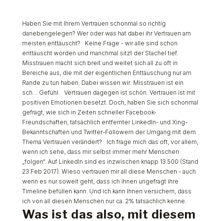
Haben Sie mit Ihrem Vertrauen schonmal so richtig
danebengelegen? Wer oder was hat dabei ihr Vertrauen am
meisten enttäuscht? Keine Frage - wir alle sind schon
enttäuscht worden und manchmal sitzt der Stachel tief.
Misstrauen macht sich breit und weitet sich all zu oft in
Bereiche aus, die mit der eigentlichen Enttäuschung nur am
Rande zu tun haben. Dabei wissen wir: Misstrauen ist ein
sch… Gefühl. Vertrauen dagegen ist schön. Vertrauen ist mit
positiven Emotionen besetzt. Doch, haben Sie sich schonmal
gefragt, wie sich in Zeiten schneller Facebook-
Freundschaften, tatsächlich entfernter LinkedIn- und Xing-
Bekanntschaften und Twitter-Followern der Umgang mit dem
Thema Vertrauen verändert? Ich frage mich das oft, vor allem,
wenn ich sehe, dass mir selbst immer mehr Menschen
„folgen“. Auf LinkedIn sind es inzwischen knapp 13.500 (Stand
23.Feb 2017). Wieso vertrauen mir all diese Menschen - auch
wenn es nur soweit geht, dass ich ihnen ungefragt ihre
Timeline befüllen kann. Und ich kann Ihnen versichern, dass
ich von all diesen Menschen nur ca. 2% tatsächlich kenne.
Was ist das also, mit diesem