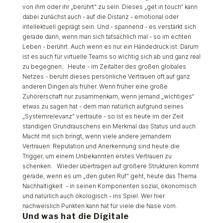
von ihm oder ihr „berührt“ zu sein. Dieses „get in touch“ kann
dabei zunächst auch - auf die Distanz - emotional oder
intellektuell geprägt sein. Und - spannend - es verstärkt sich
gerade dann, wenn man sich tatsächlich mal - so im echten
Leben - berührt. Auch wenn es nur ein Händedruck ist. Darum
ist es auch für virtuelle Teams so wichtig sich ab und ganz real
zu begegnen. Heute - im Zeitalter des großen globales
Netzes - beruht dieses persönliche Vertrauen oft auf ganz
anderen Dingen als früher. Wenn früher eine große
Zuhörerschaft nur zusammenkam, wenn jemand „wichtiges“
etwas zu sagen hat - dem man natürlich aufgrund seines
„Systemrelevanz“ vertraute - so ist es heute im der Zeit
ständigen Grundrauschens ein Merkmal das Status und auch
Macht mit sich bringt, wenn viele andere jemandem
Vertrauen: Reputation und Anerkennung sind heute die
Trigger, um einem Unbekannten erstes Vertrauen zu
schenken. Wieder übertragen auf größere Strukturen kommt
gerade, wenn es um „den guten Ruf“ geht, heute das Thema
Nachhaltigkeit - in seinen Komponenten sozial, ökonomisch
und natürlich auch ökologisch - ins Spiel. Wer hier
nachweislich Punkten kann hat für viele die Nase vorn.
Und was hat die Digitale