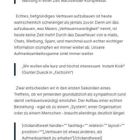
Währung in einer Zeit wachsender Komplexität.“
Echtes, tiefgründiges Vertrauen aufzubauen ist heute
wahrscheinlich schwieriger als jemals zuvor. Denn um das
aufzubauen, was Maiers „Vertrauenswürdigkeit“ nennt, ist
heute keine Zeit mehr! Durch das Dauerfeuer von e-mails,
Chats, Werbung, Spam, und manchmal auch echter wichtiger
Information stumpfen wir immer weiter ab. Unsere
Aufmerksamkeitsspanne sinkt immer weiter.
„Wir wollen alle kurz und höchst interessant. Instant Kick!“
(Gunter Dueck in „Fachsinn“)
Zwar entscheiden wir in den ersten Sekunden eines
Treffens, ob wir jemanden grundsätzlich als sympathisch (und
damit vertrauenswürdig) einstufen. Der Aufbau einer echten
Beziehung - egal ob zu einem „System“, einer Organisation
oder zu einem Menschen - braucht allerdings deutlich länger.
[clickandtweet handle="" hashtag="" related="" layout=""
position=""]„Vertrauen ist etwas anderes, als
Aufmerksamkeit zu erhalten“[/clickandtweet]