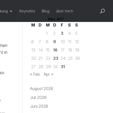
rkung
Keynotes
Blog
über mich
März 2017
M
D
M
D
F
S
S
1
2
3
4
5
6
7
8
9
10
11
12
schen
13
14
15
16
17
18
19
) in
20
21
22
23
24
25
26
t
27
28
29
30
31
 so
« Feb.
Apr. »
t
August 2026
Juli 2026
h
Juni 2026