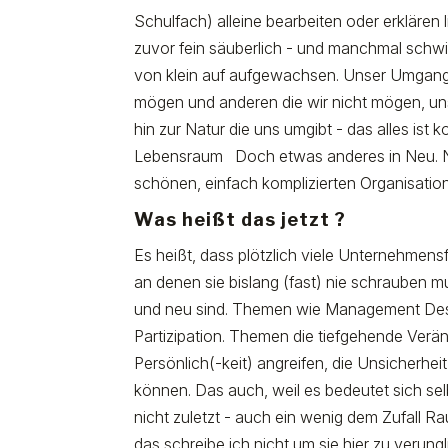
Schulfach) alleine bearbeiten oder erklären
zuvor fein säuberlich - und manchmal schw
von klein auf aufgewachsen. Unser Umgang m
mögen und anderen die wir nicht mögen, un
hin zur Natur die uns umgibt - das alles ist 
Lebensraum Doch etwas anderes in Neu. Neu 
schönen, einfach komplizierten Organisatio
Was heißt das jetzt ?
Es heißt, dass plötzlich viele Unternehme
an denen sie bislang (fast) nie schrauben
und neu sind. Themen wie Management Desi
Partizipation. Themen die tiefgehende Verä
Persönlich(-keit) angreifen, die Unsicherhe
können. Das auch, weil es bedeutet sich sel
nicht zuletzt - auch ein wenig dem Zufall 
das schreibe ich nicht um sie hier zu verun