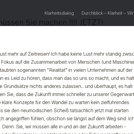
Klarheitsdialog
Durchblick – Klarheit – Wi
müssen Sie machen !!!! JETZT!
Lust mehr auf Zeitreisen! Ich habe keine Lust mehr ständig zwi
t Fokus auf die Zusammenarbeit von Menschen (und Maschinen
staubten sogenannten "Realität" in vielen Unternehmen auf der
in es Leid zu hören, dass man das so uns so macht, und es hal
e Grundsätze nichts anderes zulassen... und überhaupt, es halt
ieren Sie, dass die Zukunft immer schneller zu unserer Gegenwar
bile klare Konzepte für den Wandel zu warten kein zielführendes
dass sie den neumodischen Scheiß tatsächlich jetzt mal starten
ch angegriffen fühlen, obschon sie längst auf dem Weg sind. Ic
 Denn: Sie, wir müssen alle in und an der Zukunft arbeiten -