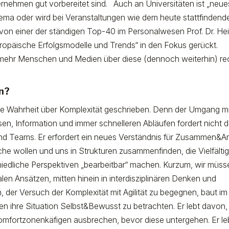
ernehmen gut vorbereitet sind. Auch an Universitäten ist „neue
hema oder wird bei Veranstaltungen wie dem heute stattfindend
von einer der ständigen Top-40 im Personalwesen Prof. Dr. He
Europäische Erfolgsmodelle und Trends“ in den Fokus gerückt.
 mehr Menschen und Medien über diese (dennoch weiterhin) re
n?
te Wahrheit über Komplexität geschrieben. Denn der Umgang mi
en, Information und immer schnelleren Abläufen fordert nicht 
und Teams. Er erfordert ein neues Verständnis für Zusammen&Ar
che wollen und uns in Strukturen zusammenfinden, die Vielfältig
hiedliche Perspektiven „bearbeitbar“ machen. Kurzum, wir müss
en Ansätzen, mitten hinein in interdisziplinären Denken und
 der Versuch der Komplexität mit Agilität zu begegnen, baut im
en ihre Situation Selbst&Bewusst zu betrachten. Er lebt davon,
omfortzonenkäfigen ausbrechen, bevor diese untergehen. Er le