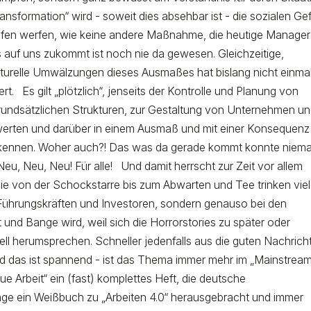
nsformation“ wird - soweit dies absehbar ist - die sozialen Ge
fen werfen, wie keine andere Maßnahme, die heutige Manager
s auf uns zukommt ist noch nie da gewesen. Gleichzeitige,
turelle Umwälzungen dieses Ausmaßes hat bislang nicht einma
t. Es gilt „plötzlich“, jenseits der Kontrolle und Planung von
undsätzlichen Strukturen, zur Gestaltung von Unternehmen u
werten und darüber in einem Ausmaß und mit einer Konsequenz
cht kennen. Woher auch?! Das was da gerade kommt konnte niem
Neu, Neu, Neu! Für alle! Und damit herrscht zur Zeit vor allem
 die von der Schockstarre bis zum Abwarten und Tee trinken vie
 Führungskräften und Investoren, sondern genauso bei den
und Bange wird, weil sich die Horrorstories zu später oder
l herumsprechen. Schneller jedenfalls aus die guten Nachrich
d das ist spannend - ist das Thema immer mehr im „Mainstream
 Arbeit“ ein (fast) komplettes Heft, die deutsche
age ein Weißbuch zu „Arbeiten 4.0“ herausgebracht und immer