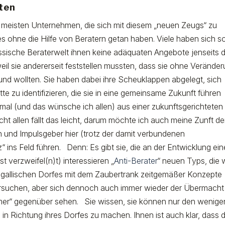
ten
ie meisten Unternehmen, die sich mit diesem „neuen Zeugs“ zu
 ohne die Hilfe von Beratern getan haben. Viele haben sich s
assische Beraterwelt ihnen keine adäquaten Angebote jenseits 
 sie andererseit feststellen mussten, dass sie ohne Verände
 und wollten. Sie haben dabei ihre Scheuklappen abgelegt, sich
 zu identifizieren, die sie in eine gemeinsame Zukunft führen
mal (und das wünsche ich allen) aus einer zukunftsgerichteten
ht allen fällt das leicht, darum möchte ich auch meine Zunft de
en und Impulsgeber hier (trotz der damit verbundenen
ns Feld führen. Denn: Es gibt sie, die an der Entwicklung ein
t verzweifel(n)t) interessieren „
Anti-Berater
“ neuen Typs, die 
gallischen Dorfes mit dem Zaubertrank zeitgemäßer Konzepte
versuchen, aber sich dennoch auch immer wieder der Übermacht
ömer“ gegenüber sehen. Sie wissen, sie können nur den wenige
g in Richtung ihres Dorfes zu machen. Ihnen ist auch klar, dass 