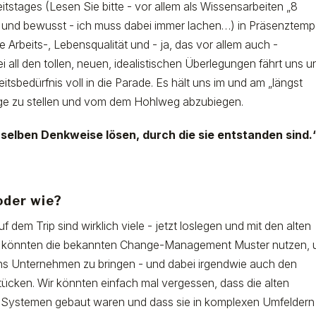
itstages (Lesen Sie bitte - vor allem als Wissensarbeiten „8
 und bewusst - ich muss dabei immer lachen…) in Präsenztemp
 Arbeits-, Lebensqualität und - ja, das vor allem auch -
 all den tollen, neuen, idealistischen Überlegungen fährt uns u
eitsbedürfnis voll in die Parade. Es hält uns im und am „längst
rage zu stellen und vom dem Hohlweg abzubiegen.
selben Denkweise lösen, durch die sie entstanden sind.
oder wie?
f dem Trip sind wirklich viele - jetzt loslegen und mit den alten
r könnten die bekannten Change-Management Muster nutzen,
g ins Unternehmen zu bringen - und dabei irgendwie auch den
stücken. Wir könnten einfach mal vergessen, dass die alten
n Systemen gebaut waren und dass sie in komplexen Umfeldern