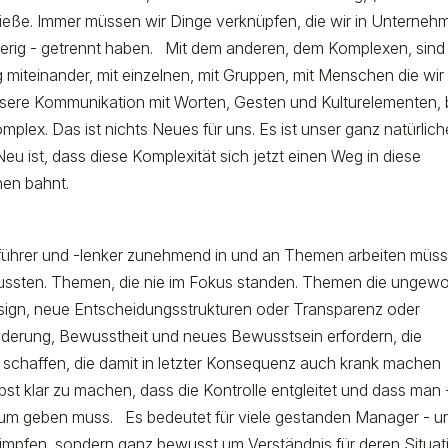
 ließe. Immer müssen wir Dinge verknüpfen, die wir in Unterneh
ierig - getrennt haben. Mit dem anderen, dem Komplexen, sind
iteinander, mit einzelnen, mit Gruppen, mit Menschen die wir
sere Kommunikation mit Worten, Gesten und Kulturelementen, 
komplex. Das ist nichts Neues für uns. Es ist unser ganz natürlich
ist, dass diese Komplexität sich jetzt einen Weg in diese
nen bahnt.
nsführer und -lenker zunehmend in und an Themen arbeiten müs
 mussten. Themen, die nie im Fokus standen. Themen die ungew
gn, neue Entscheidungsstrukturen oder Transparenz oder
nderung, Bewusstheit und neues Bewusstsein erfordern, die
it schaffen, die damit in letzter Konsequenz auch krank machen
bst klar zu machen, dass die Kontrolle entgleitet und dass man 
Raum geben muss. Es bedeutet für viele gestanden Manager - u
glimpfen, sondern ganz bewusst um Verständnis für deren Situat