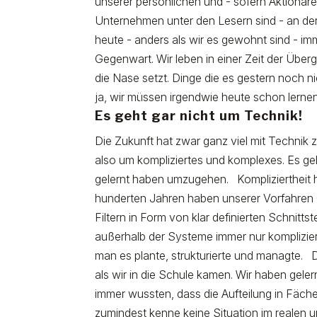
unserer persönlichen und - sofern Aktionä
Unternehmen unter den Lesern sind - an der
heute - anders als wir es gewohnt sind - im
Gegenwart. Wir leben in einer Zeit der Übe
die Nase setzt. Dinge die es gestern noch n
ja, wir müssen irgendwie heute schon lern
Es geht gar nicht um Technik!
Die Zukunft hat zwar ganz viel mit Technik 
also um kompliziertes und komplexes. Es ge
gelernt haben umzugehen. Kompliziertheit h
hunderten Jahren haben unserer Vorfahren 
Filtern in Form von klar definierten Schnit
außerhalb der Systeme immer nur komplizie
man es plante, strukturierte und managte. D
als wir in die Schule kamen. Wir haben gel
immer wussten, dass die Aufteilung in Fäch
zumindest kenne keine Situation im realen 