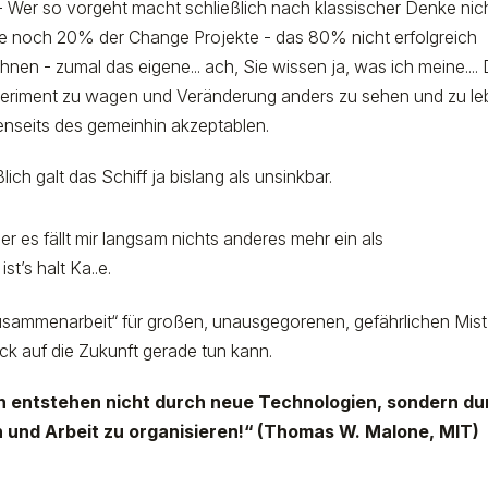
 - Wer so vorgeht macht schließlich nach klassischer Denke nic
te noch 20% der Change Projekte - das 80% nicht erfolgreich
en - zumal das eigene... ach, Sie wissen ja, was ich meine.... 
 Experiment zu wagen und Veränderung anders zu sehen und zu l
 jenseits des gemeinhin akzeptablen.
lich galt das Schiff ja bislang als unsinkbar.
r es fällt mir langsam nichts anderes mehr ein als
t’s halt Ka..e.
usammenarbeit“ für großen, unausgegorenen, gefährlichen Mist
lick auf die Zukunft gerade tun kann.
en entstehen nicht durch neue Technologien, sondern du
und Arbeit zu organisieren!“ (Thomas W. Malone, MIT)