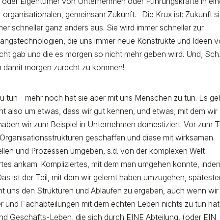
re oder Eigentümer von Unternehmen oder Führungskräfte in ei
 organisationalen, gemeinsam Zukunft. Die Krux ist: Zukunft s
mer schneller ganz anders aus. Sie wird immer schneller zur
rgangstechnologien, die uns immer neue Konstrukte und Ideen v
icht gab und die es morgen so nicht mehr geben wird. Und, Sch..
en damit morgen zurecht zu kommen!
zu tun - mehr noch hat sie aber mit uns Menschen zu tun. Es ge
ht also um etwas, dass wir gut kennen, und etwas, mit dem wir
aben wir zum Beispiel in Unternehmen domestiziert. Vor zum Te
Organisationsstrukturen geschaffen und diese mit wirksamen
tstellen und Prozessen umgeben, s.d. von der komplexen Welt
rtes ankam. Kompliziertes, mit dem man umgehen konnte, inde
as ist der Teil, mit dem wir gelernt haben umzugehen, spätest
ernt uns den Strukturen und Abläufen zu ergeben, auch wenn wir
er und Fachabteilungen mit dem echten Leben nichts zu tun hat.
und Geschäfts-Leben, die sich durch EINE Abteilung, (oder EIN