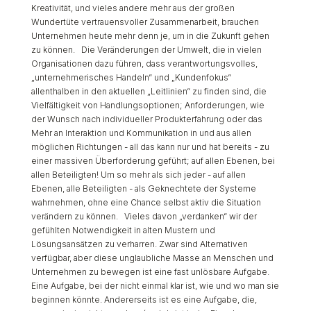
Kreativität, und vieles andere mehr aus der großen
Wundertüte vertrauensvoller Zusammenarbeit, brauchen
Unternehmen heute mehr denn je, um in die Zukunft gehen
zu können. Die Veränderungen der Umwelt, die in vielen
Organisationen dazu führen, dass verantwortungsvolles,
„unternehmerisches Handeln“ und „Kundenfokus“
allenthalben in den aktuellen „Leitlinien“ zu finden sind, die
Vielfältigkeit von Handlungsoptionen; Anforderungen, wie
der Wunsch nach individueller Produkterfahrung oder das
Mehr an Interaktion und Kommunikation in und aus allen
möglichen Richtungen - all das kann nur und hat bereits - zu
einer massiven Überforderung geführt; auf allen Ebenen, bei
allen Beteiligten! Um so mehr als sich jeder - auf allen
Ebenen, alle Beteiligten - als Geknechtete der Systeme
wahrnehmen, ohne eine Chance selbst aktiv die Situation
verändern zu können. Vieles davon „verdanken“ wir der
gefühlten Notwendigkeit in alten Mustern und
Lösungsansätzen zu verharren. Zwar sind Alternativen
verfügbar, aber diese unglaubliche Masse an Menschen und
Unternehmen zu bewegen ist eine fast unlösbare Aufgabe.
Eine Aufgabe, bei der nicht einmal klar ist, wie und wo man sie
beginnen könnte. Andererseits ist es eine Aufgabe, die,