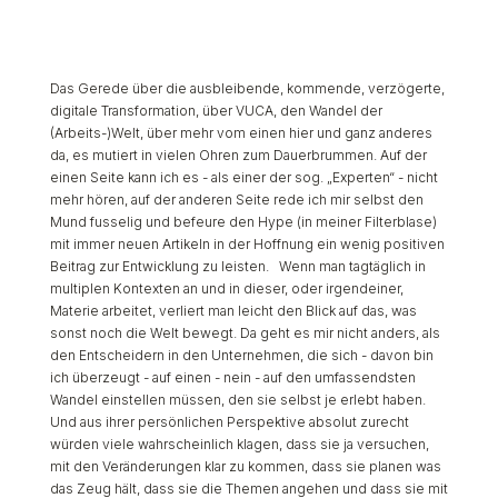
Das Gerede über die ausbleibende, kommende, verzögerte,
digitale Transformation, über VUCA, den Wandel der
(Arbeits-)Welt, über mehr vom einen hier und ganz anderes
da, es mutiert in vielen Ohren zum Dauerbrummen. Auf der
einen Seite kann ich es - als einer der sog. „Experten“ - nicht
mehr hören, auf der anderen Seite rede ich mir selbst den
Mund fusselig und befeure den Hype (in meiner Filterblase)
mit immer neuen Artikeln in der Hoffnung ein wenig positiven
Beitrag zur Entwicklung zu leisten. Wenn man tagtäglich in
multiplen Kontexten an und in dieser, oder irgendeiner,
Materie arbeitet, verliert man leicht den Blick auf das, was
sonst noch die Welt bewegt. Da geht es mir nicht anders, als
den Entscheidern in den Unternehmen, die sich - davon bin
ich überzeugt - auf einen - nein - auf den umfassendsten
Wandel einstellen müssen, den sie selbst je erlebt haben.
Und aus ihrer persönlichen Perspektive absolut zurecht
würden viele wahrscheinlich klagen, dass sie ja versuchen,
mit den Veränderungen klar zu kommen, dass sie planen was
das Zeug hält, dass sie die Themen angehen und dass sie mit