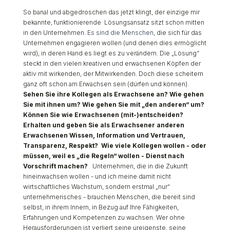
So banal und abgedroschen das jetzt klingt, der einzige mir
bekannte, funktionierende Lösungsansatz sitzt schon mitten
in den Unternehmen.
Es sind die Menschen
, die sich für das
Unternehmen engagieren wollen (und denen dies ermöglicht
wird), in deren Hand es liegt es zu verändern. Die „Lösung“
steckt in den vielen kreativen und erwachsenen Köpfen der
aktiv mit wirkenden, der Mitwirkenden. Doch diese scheitern
ganz oft schon am Erwachsen sein (dürfen und können).
Sehen Sie ihre Kollegen als Erwachsene an? Wie gehen
Sie mit ihnen um? Wie gehen Sie mit „den anderen“ um?
Können Sie wie Erwachsenen (mit-)entscheiden?
Erhalten und geben Sie als Erwachsener anderen
Erwachsenen Wissen, Information und Vertrauen,
Transparenz, Respekt?
Wie viele Kollegen wollen - oder
müssen, weil es „die Regeln“ wollen - Dienst nach
Vorschrift machen?
Unternehmen, die in die Zukunft
hineinwachsen wollen - und ich meine damit nicht
wirtschaftliches Wachstum, sondern erstmal „nur“
unternehmerisches - brauchen Menschen, die bereit sind
selbst, in ihrem Innern, in Bezug auf Ihre Fähigkeiten,
Erfahrungen und Kompetenzen zu wachsen. Wer ohne
Herausforderungen ist verliert seine ureigenste, seine