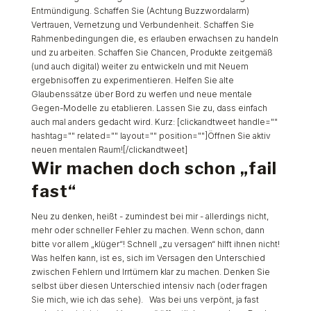
Entmündigung. Schaffen Sie (Achtung Buzzwordalarm)
Vertrauen, Vernetzung und Verbundenheit. Schaffen Sie
Rahmenbedingungen die, es erlauben erwachsen zu handeln
und zu arbeiten. Schaffen Sie Chancen, Produkte zeitgemäß
(und auch digital) weiter zu entwickeln und mit Neuem
ergebnisoffen zu experimentieren. Helfen Sie alte
Glaubenssätze über Bord zu werfen und neue mentale
Gegen-Modelle zu etablieren. Lassen Sie zu, dass einfach
auch mal anders gedacht wird. Kurz: [clickandtweet handle=""
hashtag="" related="" layout="" position=""]Öffnen Sie aktiv
neuen mentalen Raum![/clickandtweet]
Wir machen doch schon „fail
fast“
Neu zu denken, heißt - zumindest bei mir - allerdings nicht,
mehr oder schneller Fehler zu machen. Wenn schon, dann
bitte vor allem „klüger“! Schnell „zu versagen“ hilft ihnen nicht!
Was helfen kann, ist es, sich im Versagen den Unterschied
zwischen Fehlern und Irrtümern klar zu machen. Denken Sie
selbst über diesen Unterschied intensiv nach (oder fragen
Sie mich, wie ich das sehe). Was bei uns verpönt, ja fast