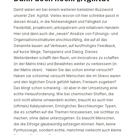
Damit wären wir bei einem weiteren beliebten Buzzword
unserer Zeit:
Agilität
. Vieles wovon ich hier schreibe passt in
diesen Ansatz, in die Notwendigkeit und Fähigkeit zur
Flexibilität, proaktivem, antizipativem und initiativem Handeln.
Hier sind dann auch die „neuen“ Ansätze von Führungs- und
Organisationsstrukturen anschlussfähig, die auf all das
Genannte bauen: auf Vertrauen, auf kurzfristiges Feedback,
auf kurze Wege, Transparenz und Dialog. Dieses
Weiterdenken schafft den Raum, um Innovatives zu schaffen
(in der Matrix links) und Bewährtes weiter zu verbessern (in
der Matrix oben). Haben Sie das schon einmal versucht?
Haben sie schonmal versucht Menschen die im Stress waren
und den täglichen Druck gefühlt haben, Freiraum zugeben?
Das klingt schon schwierig - ist aber in der Umsetzung eine
echte Herausforderung. Wie bei chemischen Stoffen, die
sich nicht alleine umwandeln wollen, braucht es auch hier
(oftmals) Katalysatoren, Ermöglicher, Beschleuniger. Typen,
die es schaffen auf die Themen hinzuweisen, sie sichtbar zu
machen, ohne dabei unterzugehen. Es braucht Menschen,
die die Erfolge glaubwürdig aufzeigen können. Nein, keine
Pyrrhussiege, sondern echte, manchmal vielleicht auch kleine