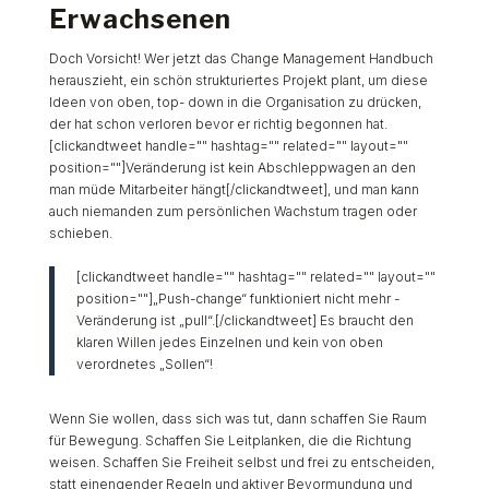
Erwachsenen
Doch Vorsicht! Wer jetzt das Change Management Handbuch
herauszieht, ein schön strukturiertes Projekt plant, um diese
Ideen von oben, top- down in die Organisation zu drücken,
der hat schon verloren bevor er richtig begonnen hat.
[clickandtweet handle="" hashtag="" related="" layout=""
position=""]Veränderung ist kein Abschleppwagen an den
man müde Mitarbeiter hängt[/clickandtweet], und man kann
auch niemanden zum persönlichen Wachstum tragen oder
schieben.
[clickandtweet handle="" hashtag="" related="" layout=""
position=""]„Push-change“ funktioniert nicht mehr -
Veränderung ist „pull“.[/clickandtweet] Es braucht den
klaren Willen jedes Einzelnen und kein von oben
verordnetes „Sollen“!
Wenn Sie wollen, dass sich was tut, dann schaffen Sie Raum
für Bewegung. Schaffen Sie Leitplanken, die die Richtung
weisen. Schaffen Sie Freiheit selbst und frei zu entscheiden,
statt einengender Regeln und aktiver Bevormundung und