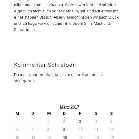
näher und nimmt an Kraft zu. Wobei, wer lebt und arbeitet
eigentlich nicht auch sonst gerne in, mit, und auf etwas mit
einer stabilen Basis? Aber vielleicht haben wir auch Glück
und ich liege wirklich schief. In diesem Sinn: Mast und
Schotbruch.
Kommentar Schreiben
Du musst
angemeldet
sein, um einen Kommentar
abzugeben.
März 2017
M
D
M
D
F
S
S
1
2
3
4
5
6
7
8
9
10
11
12
13
14
15
16
17
18
19