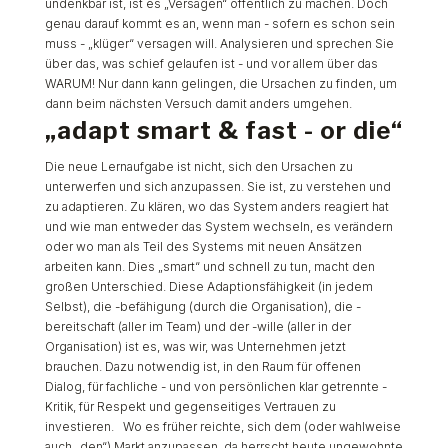
undenkbar ist, ist es „Versagen“ öffentlich zu machen. Doch
genau darauf kommt es an, wenn man - sofern es schon sein
muss - „klüger“ versagen will. Analysieren und sprechen Sie
über das, was schief gelaufen ist - und vor allem über das
WARUM! Nur dann kann gelingen, die Ursachen zu finden, um
dann beim nächsten Versuch damit anders umgehen.
„adapt smart & fast - or die“
Die neue Lernaufgabe ist nicht, sich den Ursachen zu
unterwerfen und sich anzupassen. Sie ist, zu verstehen und
zu adaptieren. Zu klären, wo das System anders reagiert hat
und wie man entweder das System wechseln, es verändern
oder wo man als Teil des Systems mit neuen Ansätzen
arbeiten kann. Dies „smart“ und schnell zu tun, macht den
großen Unterschied. Diese Adaptionsfähigkeit (in jedem
Selbst), die -befähigung (durch die Organisation), die -
bereitschaft (aller im Team) und der -wille (aller in der
Organisation) ist es, was wir, was Unternehmen jetzt
brauchen. Dazu notwendig ist, in den Raum für offenen
Dialog, für fachliche - und von persönlichen klar getrennte -
Kritik, für Respekt und gegenseitiges Vertrauen zu
investieren. Wo es früher reichte, sich dem (oder wahlweise
auch „den“) Markt anzupassen, da herrscht heute ungewohnte