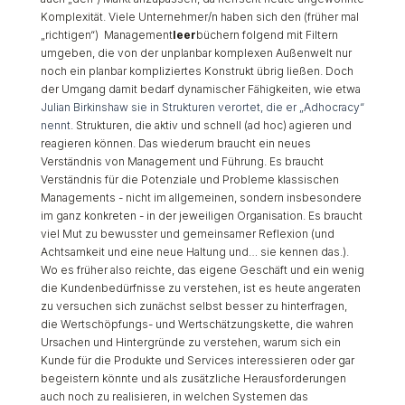
Komplexität. Viele Unternehmer/n haben sich den (früher mal
„richtigen“) Management
leer
büchern folgend mit Filtern
umgeben, die von der unplanbar komplexen Außenwelt nur
noch ein planbar kompliziertes Konstrukt übrig ließen. Doch
der Umgang damit bedarf dynamischer Fähigkeiten, wie etwa
Julian Birkinshaw sie in Strukturen verortet, die er „Adhocracy“
nennt
. Strukturen, die aktiv und schnell (ad hoc) agieren und
reagieren können. Das wiederum braucht ein neues
Verständnis von Management und Führung. Es braucht
Verständnis für die Potenziale und Probleme klassischen
Managements - nicht im allgemeinen, sondern insbesondere
im ganz konkreten - in der jeweiligen Organisation. Es braucht
viel Mut zu bewusster und gemeinsamer Reflexion (und
Achtsamkeit und eine neue Haltung und… sie kennen das.).
Wo es früher also reichte, das eigene Geschäft und ein wenig
die Kundenbedürfnisse zu verstehen, ist es heute angeraten
zu versuchen sich zunächst selbst besser zu hinterfragen,
die Wertschöpfungs- und Wertschätzungskette, die wahren
Ursachen und Hintergründe zu verstehen, warum sich ein
Kunde für die Produkte und Services interessieren oder gar
begeistern könnte und als zusätzliche Herausforderungen
auch noch zu realisieren, in welchen Systemen das