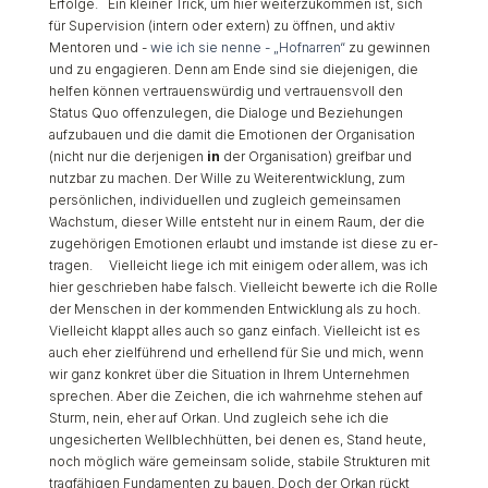
Erfolge. Ein kleiner Trick, um hier weiterzukommen ist, sich
für Supervision (intern oder extern) zu öffnen, und aktiv
Mentoren und -
wie ich sie nenne - „Hofnarren“
zu gewinnen
und zu engagieren. Denn am Ende sind sie diejenigen, die
helfen können vertrauenswürdig und vertrauensvoll den
Status Quo offenzulegen, die Dialoge und Beziehungen
aufzubauen und die damit die Emotionen der Organisation
(nicht nur die derjenigen
in
der Organisation) greifbar und
nutzbar zu machen. Der Wille zu Weiterentwicklung, zum
persönlichen, individuellen und zugleich gemeinsamen
Wachstum, dieser Wille entsteht nur in einem Raum, der die
zugehörigen Emotionen erlaubt und imstande ist diese zu er-
tragen. Vielleicht liege ich mit einigem oder allem, was ich
hier geschrieben habe falsch. Vielleicht bewerte ich die Rolle
der Menschen in der kommenden Entwicklung als zu hoch.
Vielleicht klappt alles auch so ganz einfach. Vielleicht ist es
auch eher zielführend und erhellend für Sie und mich, wenn
wir ganz konkret über die Situation in Ihrem Unternehmen
sprechen. Aber die Zeichen, die ich wahrnehme stehen auf
Sturm, nein, eher auf Orkan. Und zugleich sehe ich die
ungesicherten Wellblechhütten, bei denen es, Stand heute,
noch möglich wäre gemeinsam solide, stabile Strukturen mit
tragfähigen Fundamenten zu bauen. Doch der Orkan rückt