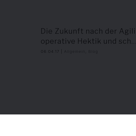
Die Zukunft nach der Agil
operative Hektik und sch
06.04.17
|
Allgemein
,
Blog