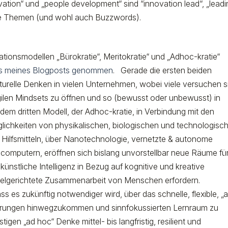
vation“ und „people development“ sind “innovation lead“, „lead
de Themen (und wohl auch Buzzwords).
nsmodellen „Bürokratie“, Meritokratie“ und „Adhoc-kratie“
kus meines Blogposts genommen
. Gerade die ersten beiden
urelle Denken in vielen Unternehmen, wobei viele versuchen s
ilen Mindsets zu öffnen und so (bewusst oder unbewusst) in
dem dritten Modell, der Adhoc-kratie, in Verbindung mit den
ichkeiten von physikalischen, biologischen und technologisc
 Hilfsmitteln, über Nanotechnologie, vernetzte & autonome
computern, eröffnen sich bislang unvorstellbar neue Räume fü
künstliche Intelligenz in Bezug auf kognitive und kreative
 zielgerichtete Zusammenarbeit von Menschen erfordern.
s es zukünftig notwendiger wird, über das schnelle, flexible, „a
rderungen hinwegzukommen und sinnfokussierten Lernraum zu
stigen „ad hoc“ Denke mittel- bis langfristig, resilient und