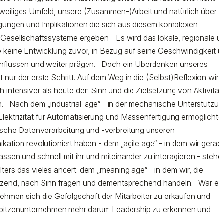
weiliges Umfeld, unsere (Zusammen-)Arbeit und natürlich über
ägungen und Implikationen die sich aus diesem komplexen
 Gesellschaftssysteme ergeben. Es wird das lokale, regionale
 keine Entwicklung zuvor, in Bezug auf seine Geschwindigkeit
influssen und weiter prägen. Doch ein Überdenken unseres
 nur der erste Schritt. Auf dem Weg in die (Selbst)Reflexion wi
ch intensiver als heute den Sinn und die Zielsetzung von Aktivit
 Nach dem „industrial-age“ - in der mechanische Unterstütz
Elektrizität für Automatisierung und Massenfertigung ermöglicht
nische Datenverarbeitung und -verbreitung unseren
tion revolutioniert haben - dem „agile age“ - in dem wir gera
assen und schnell mit ihr und miteinander zu interagieren - ste
ters das vieles ändert: dem „meaning age“ - in dem wir, die
utzend, nach Sinn fragen und dementsprechend handeln. War e
rnehmen sich die Gefolgschaft der Mitarbeiter zu erkaufen und
 Spitzenunternehmen mehr darum Leadership zu erkennen und