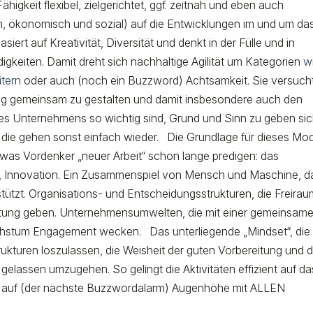
Fähigkeit flexibel, zielgerichtet, ggf. zeitnah und eben auch
h, ökonomisch und sozial) auf die Entwicklungen im und um da
ert auf Kreativität, Diversität und denkt in der Fülle und in
gkeiten. Damit dreht sich nachhaltige Agilität um Kategorien
w
itern
oder auch (noch ein Buzzword) Achtsamkeit. Sie versuch
 gemeinsam zu gestalten und damit insbesondere auch den
 des Unternehmens so wichtig sind, Grund und Sinn zu geben si
- die gehen sonst einfach wieder. Die Grundlage für dieses Mod
s, was Vordenker „neuer Arbeit“ schon lange predigen: das
, Innovation. Ein Zusammenspiel von Mensch und Maschine, d
tützt. Organisations- und Entscheidungsstrukturen, die Freira
rtung geben. Unternehmensumwelten, die mit einer gemeinsam
chstum Engagement wecken. Das unterliegende „Mindset“, die
rukturen loszulassen, die Weisheit der guten Vorbereitung und d
lassen umzugehen. So gelingt die Aktivitäten effizient auf da
nd auf (der nächste Buzzwordalarm) Augenhöhe mit ALLEN