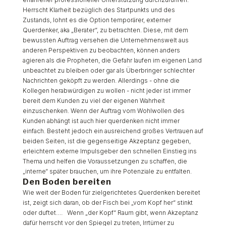
Herrscht Klarheit bezüglich des Startpunkts und des
Zustands, lohnt es die Option temporärer, externer
Querdenker, aka „Berater“, zu betrachten. Diese, mit dem
bewussten Auftrag versehen die Unternehmenswelt aus
anderen Perspektiven zu beobachten, können anders
agieren als die Propheten, die Gefahr laufen im eigenen Land
unbeachtet zu bleiben oder gar als Überbringer schlechter
Nachrichten geköpft zu werden. Allerdings - ohne die
Kollegen herabwürdigen zu wollen - nicht jeder ist immer
bereit dem Kunden zu viel der eigenen Wahrheit
einzuschenken. Wenn der Auftrag vom Wohlwollen des
Kunden abhängt ist auch hier querdenken nicht immer
einfach. Besteht jedoch ein ausreichend großes Vertrauen auf
beiden Seiten, ist die gegenseitige Akzeptanz gegeben,
erleichtern externe Impulsgeber den schnellen Einstieg ins
Thema und helfen die Voraussetzungen zu schaffen, die
„interne“ später brauchen, um ihre Potenziale zu entfalten.
Den Boden bereiten
Wie weit der Boden für zielgerichtetes Querdenken bereitet
ist, zeigt sich daran, ob der Fisch bei „vom Kopf her“ stinkt
oder duftet…. Wenn „der Kopf“ Raum gibt, wenn Akzeptanz
dafür herrscht vor den Spiegel zu treten, Irrtümer zu