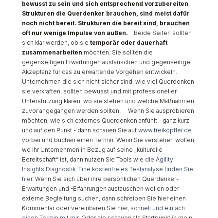
bewusst zu sein und sich entsprechend vorzubereiten
.
Strukturen die Querdenker brauchen, sind meist dafür
noch nicht bereit. Strukturen die bereit sind, brauchen
oft nur wenige Impulse von außen.
Beide Seiten sollten
sich klar werden, ob sie
temporär oder dauerhaft
zusammenarbeiten
möchten. Sie sollten die
gegenseitigen Erwartungen austauschen und gegenseitige
Akzeptanz für das zu erwartende Vorgehen entwickeln.
Unternehmen die sich nicht sicher sind, wie viel Querdenken
sie verkraften, sollten bewusst und mit professioneller
Unterstützung klären, wo sie stehen und welche Maßnahmen
zuvor angegangen werden sollten. Wenn Sie ausprobieren
möchten, wie sich externes Querdenken anfühlt - ganz kurz
und auf den Punkt - dann schauen Sie auf
www.freikopfler.de
vorbei und buchen einen Termin. Wenn Sie verstehen wollen,
wo ihr Unternehmen in Bezug auf seine „kulturelle
Bereitschaft“ ist, dann nutzen Sie Tools wie
die Agility
Insights Diagnostik
.
Eine kostenfreies Testanalyse finden Sie
hier
. Wenn Sie sich über ihre persönlichen Querdenker-
Erwartungen und -Erfahrungen austauschen wollen oder
externe Begleitung suchen, dann schreiben Sie hier einen
Kommentar oder vereinbaren Sie
hier, schnell und einfach
einen Termin mit mir
. Oder sie schauen als Startpunkt in mein