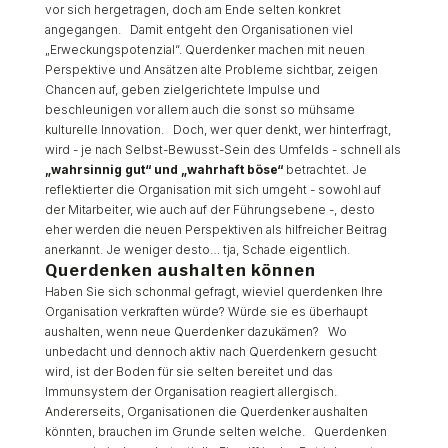
vor sich hergetragen, doch am Ende selten konkret
angegangen. Damit entgeht den Organisationen viel
„Erweckungspotenzial“. Querdenker machen mit neuen
Perspektive und Ansätzen alte Probleme sichtbar, zeigen
Chancen auf, geben zielgerichtete Impulse und
beschleunigen vor allem auch die sonst so mühsame
kulturelle Innovation. Doch, wer quer denkt, wer hinterfragt,
wird - je nach Selbst-Bewusst-Sein des Umfelds - schnell als
„wahrsinnig gut“ und „wahrhaft böse“
betrachtet. Je
reflektierter die Organisation mit sich umgeht - sowohl auf
der Mitarbeiter, wie auch auf der Führungsebene -, desto
eher werden die neuen Perspektiven als hilfreicher Beitrag
anerkannt. Je weniger desto… tja, Schade eigentlich.
Querdenken aushalten können
Haben Sie sich schonmal gefragt, wieviel querdenken Ihre
Organisation verkraften würde? Würde sie es überhaupt
aushalten, wenn neue Querdenker dazukämen? Wo
unbedacht und dennoch aktiv nach Querdenkern gesucht
wird, ist der Boden für sie selten bereitet und das
Immunsystem der Organisation reagiert allergisch.
Andererseits, Organisationen die Querdenker aushalten
könnten, brauchen im Grunde selten welche. Querdenken