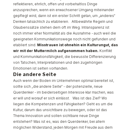
reflektieren, ehrlich, offen und vorbehaltlos Dinge
anzusprechen, wenn ein erwachsener Umgang miteinander
gepflegt wird, dann ist ein erster Schritt getan, um „anderes“
Denken tatsächlich zu etablieren. Altbewährte Regeln und
Glaubenssätze stehen dem oft im Weg. Intransparenz ist
noch immer eher Normalität als die Ausnahme - auch weil die
geeigneten Kommunikationswege noch nicht gefunden und
etabliert sind.
Misstrauen ist ohnehin ein Kulturungut, das
wir mit der Muttermilch aufgenommen haben.
Konflikt
und Kommunikationsfähigkeit, die bewusste Differenzierung
von Tatschen, Interpretationen und den zugehörigen
Emotionen ist selten vorhanden.
Die andere Seite
Auch wenn der Boden im Unternehmen optimal bereitet ist,
sollte sich „die andere Seite“ - der potenzielle, neue
Querdenker - im beiderseitigen Interesse klar machen, was
er will und worauf er sich einlässt. Was ist das Ziel? Wo
liegen die Kompetenzen und Fähigkeiten? Geht es um die
Kultur, darum das unsichtbare zu bewegen, oder ist das
Thema Innovation und sollen sichtbare neue Dinge
entstehen? Was ist es, was den Querdenker, bei allem
möglichen Widerstand, jeden Morgen mit Freude aus dem