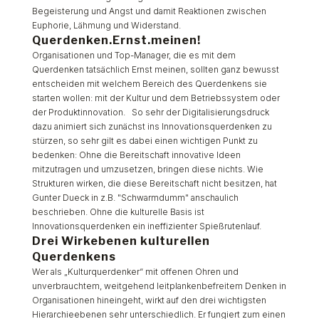
Begeisterung und Angst und damit Reaktionen zwischen
Euphorie, Lähmung und Widerstand.
Querdenken.Ernst.meinen!
Organisationen und Top-Manager, die es mit dem
Querdenken tatsächlich Ernst meinen, sollten ganz bewusst
entscheiden mit welchem Bereich des Querdenkens sie
starten wollen: mit der Kultur und dem Betriebssystem oder
der Produktinnovation. So sehr der Digitalisierungsdruck
dazu animiert sich zunächst ins Innovationsquerdenken zu
stürzen, so sehr gilt es dabei einen wichtigen Punkt zu
bedenken: Ohne die Bereitschaft innovative Ideen
mitzutragen und umzusetzen, bringen diese nichts. Wie
Strukturen wirken, die diese Bereitschaft nicht besitzen, hat
Gunter Dueck in z.B. "Schwarmdumm" anschaulich
beschrieben. Ohne die kulturelle Basis ist
Innovationsquerdenken ein ineffizienter Spießrutenlauf.
Drei Wirkebenen kulturellen
Querdenkens
Wer als „Kulturquerdenker“ mit offenen Ohren und
unverbrauchtem, weitgehend leitplankenbefreitem Denken in
Organisationen hineingeht, wirkt auf den drei wichtigsten
Hierarchieebenen sehr unterschiedlich. Er fungiert zum einen