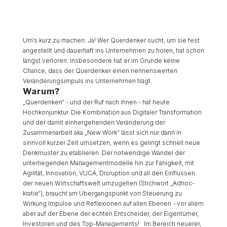
Um’s kurz zu machen: Ja! Wer Querdenker sucht, um sie fest
angestellt und dauerhaft ins Unternehmen zu holen, hat schon
längst verloren. Insbesondere hat er im Grunde keine
Chance, dass der Querdenker einen nennenswerten
Veränderungsimpuls ins Unternehmen trägt.
Warum?
„Querdenken“ - und der Ruf nach ihnen - hat heute
Hochkonjunktur. Die Kombination aus Digitaler Transformation
und der damit einhergehenden Veränderung der
Zusammenarbeit aka „New Work“ lässt sich nur dann in
sinnvoll kurzer Zeit umsetzen, wenn es gelingt schnell neue
Denkmuster zu etablieren. Der notwendige Wandel der
unterliegenden Managementmodelle hin zur Fähigkeit, mit
Agilität, Innovation, VUCA, Disruption und all den Einflüssen
der neuen Wirtschaftswelt umzugehen (Stichwort „Adhoc-
kratie“), braucht am Übergangspunkt von Steuerung zu
Wirkung Impulse und Reflexionen auf allen Ebenen - vor allem
aber auf der Ebene der echten Entscheider, der Eigentümer,
Investoren und des Top-Managements! Im Bereich neuerer,