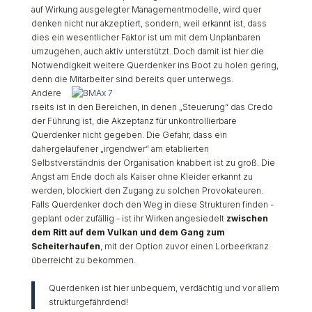
auf Wirkung ausgelegter Managementmodelle, wird quer
denken nicht nur akzeptiert, sondern, weil erkannt ist, dass
dies ein wesentlicher Faktor ist um mit dem Unplanbaren
umzugehen, auch aktiv unterstützt. Doch damit ist hier die
Notwendigkeit weitere Querdenker ins Boot zu holen gering,
denn die Mitarbeiter sind bereits quer unterwegs.
Andere
rseits ist in den Bereichen, in denen „Steuerung“ das Credo
der Führung ist, die Akzeptanz für unkontrollierbare
Querdenker nicht gegeben. Die Gefahr, dass ein
dahergelaufener „irgendwer“ am etablierten
Selbstverständnis der Organisation knabbert ist zu groß. Die
Angst am Ende doch als Kaiser ohne Kleider erkannt zu
werden, blockiert den Zugang zu solchen Provokateuren.
Falls Querdenker doch den Weg in diese Strukturen finden -
geplant oder zufällig - ist ihr Wirken angesiedelt
zwischen
dem Ritt auf dem Vulkan und dem Gang zum
Scheiterhaufen
, mit der Option zuvor einen Lorbeerkranz
überreicht zu bekommen.
Querdenken ist hier unbequem, verdächtig und vor allem
strukturgefährdend!