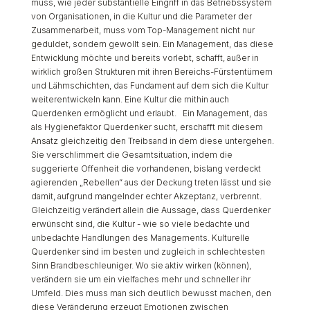
muss, wie jeder substantielle Eingriff in das Betriebssystem
von Organisationen, in die Kultur und die Parameter der
Zusammenarbeit, muss vom Top-Management nicht nur
geduldet, sondern gewollt sein. Ein Management, das diese
Entwicklung möchte und bereits vorlebt, schafft, außer in
wirklich großen Strukturen mit ihren Bereichs-Fürstentümern
und Lähmschichten, das Fundament auf dem sich die Kultur
weiterentwickeln kann. Eine Kultur die mithin auch
Querdenken ermöglicht und erlaubt. Ein Management, das
als Hygienefaktor Querdenker sucht, erschafft mit diesem
Ansatz gleichzeitig den Treibsand in dem diese untergehen.
Sie verschlimmert die Gesamtsituation, indem die
suggerierte Offenheit die vorhandenen, bislang verdeckt
agierenden „Rebellen“ aus der Deckung treten lässt und sie
damit, aufgrund mangelnder echter Akzeptanz, verbrennt.
Gleichzeitig verändert allein die Aussage, dass Querdenker
erwünscht sind, die Kultur - wie so viele bedachte und
unbedachte Handlungen des Managements. Kulturelle
Querdenker sind im besten und zugleich in schlechtesten
Sinn Brandbeschleuniger. Wo sie aktiv wirken (können),
verändern sie um ein vielfaches mehr und schneller ihr
Umfeld. Dies muss man sich deutlich bewusst machen, den
diese Veränderung erzeugt Emotionen zwischen