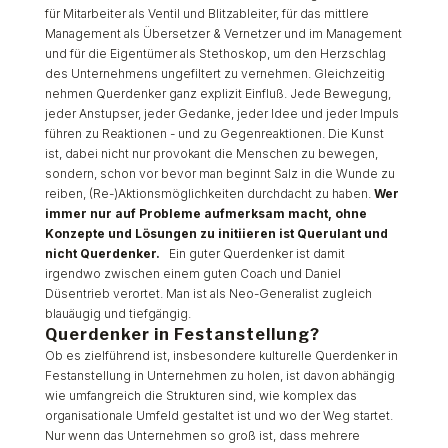
für Mitarbeiter als Ventil und Blitzableiter, für das mittlere
Management als Übersetzer & Vernetzer und im Management
und für die Eigentümer als Stethoskop, um den Herzschlag
des Unternehmens ungefiltert zu vernehmen. Gleichzeitig
nehmen Querdenker ganz explizit Einfluß. Jede Bewegung,
jeder Anstupser, jeder Gedanke, jeder Idee und jeder Impuls
führen zu Reaktionen - und zu Gegenreaktionen. Die Kunst
ist, dabei nicht nur provokant die Menschen zu bewegen,
sondern, schon vor bevor man beginnt Salz in die Wunde zu
reiben, (Re-)Aktionsmöglichkeiten durchdacht zu haben.
Wer
immer nur auf Probleme aufmerksam macht, ohne
Konzepte und Lösungen zu initiieren ist Querulant und
nicht Querdenker.
Ein guter Querdenker ist damit
irgendwo zwischen einem guten Coach und Daniel
Düsentrieb verortet. Man ist als Neo-Generalist zugleich
blauäugig und tiefgängig.
Querdenker in Festanstellung?
Ob es zielführend ist, insbesondere kulturelle Querdenker in
Festanstellung in Unternehmen zu holen, ist davon abhängig
wie umfangreich die Strukturen sind, wie komplex das
organisationale Umfeld gestaltet ist und wo der Weg startet.
Nur wenn das Unternehmen so groß ist, dass mehrere