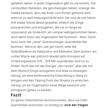
gehalten haben. In jeder Organisation gibt es sie bereits: Die
versteckten Rebellen, die geschwiegen haben, solange die
Gefahr bestand, dass der Kopf vom Rumpf getrennt wird,
wenn er zu weit herausgestreckt wird. Sie sind da und haben
(mit etwas Glück) darauf gewartet, endlich die Dinge
anzusprechen und anzugehen, die sie so lange als
unpassend, als hinderlich, als verquer wahrgenommen haben.
Auch damit muss die Organisation klar kommen! Aber: Damit
muss auch der „neue“ Quereinsteiger-Querdenker klar
kommen. Wenn er den Job gut macht, wirkt die
Vorbildfunktion als Katalysator und Motivator. Dann blühen, wo
vorher Wüste war, plötzlich überall zarte Knospen auf.
Schätzungsweise 10% - 15% Mit-Querdenker sind so zu
finden. Nicht alle mit der Energie „des neuen“, aber alle mit
dem Wunsch Dinge anzugehen und etwa zu bewegen.
Genug, um eine kontinuierliche Entwicklung in Gang zu
bringen und den Tipping Point der Struktur zu erreichen.
Genug, um als Organisation neue Wege bewusst und
erfolgreich gehen zu können.
Fazit
So gerne Unternehmen kommunizieren, dass sie mehr
Querdenker wünschen, so wichtig ist,
sich der Folgen