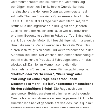
Unternehmensbereiche dauerhaft viel Unterstützung
benötigen, macht es Sinn kulturelle Querdenker fest
hereinzuholen. In kleineren Organisationen geraten auf
kulturelle Themen fokussierte Querdenker schnell in den
Leerlauf. Dabei ist die Frage nach dem Startpunkt, dem
Status Quo der Organisation in Bezug auf den „inneren
Zustand“ eine der kritischsten - auch weil sie trotz ihrer
enormen Bedeutung selten im Fokus der Top-Entscheider
steht. Solange der Motor läuft beschäftigen sich nur wenige
damit, diesen bei Zeiten weiter zu entwickeln. Wozu das
führen kann, zeigt sich heute und weiter zunehmend in der
Automobilindustrie. Der Wechsel der "Antriebstechnologie"
betrifft nicht nur die Produkte & Fahrzeuge, sondern - daran
arbeitet z.B. Daimler im Moment sehr aktiv - die
Unternehmensführung und deren Führungsphilosophie.
"Elektro" oder "Verbrenner", "Steuerung" oder
"Wirkung" ist keine Frage des persönlichen
Geschmacks mehr - sie ist fundamental entscheidend
für den zukünftigen Erfolg!
Die Frage nach dem
geeigneten Betriebssystem wird immer entscheidender.
Gerade hier ist es ratsam vor einem Engagement kultureller
Querdenker eine tief gehende Analyse des Status quo mit
erfahrener professioneller Unterstützung durchzuführen.