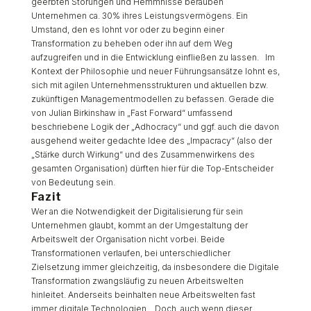
geerbten Störungen und Hemmnisse berauben
Unternehmen ca. 30% ihres Leistungsvermögens. Ein
Umstand, den es lohnt vor oder zu beginn einer
Transformation zu beheben oder ihn auf dem Weg
aufzugreifen und in die Entwicklung einfließen zu lassen. Im
Kontext der Philosophie und neuer Führungsansätze lohnt es,
sich mit agilen Unternehmensstrukturen und aktuellen bzw.
zukünftigen Managementmodellen zu befassen. Gerade die
von Julian Birkinshaw in „Fast Forward“ umfassend
beschriebene Logik der „Adhocracy“ und ggf. auch die davon
ausgehend weiter gedachte Idee des „Impacracy“ (also der
„Stärke durch Wirkung“ und des Zusammenwirkens des
gesamten Organisation) dürften hier für die Top-Entscheider
von Bedeutung sein.
Fazit
Wer an die Notwendigkeit der Digitalisierung für sein
Unternehmen glaubt, kommt an der Umgestaltung der
Arbeitswelt der Organisation nicht vorbei. Beide
Transformationen verlaufen, bei unterschiedlicher
Zielsetzung immer gleichzeitig, da insbesondere die Digitale
Transformation zwangsläufig zu neuen Arbeitswelten
hinleitet. Anderseits beinhalten neue Arbeitswelten fast
immer digitale Technologien. Doch, auch wenn dieser