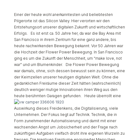
Einer der heute wohl anerkanntesten und beliebtesten
Pilgerorte ist das Silicon Valley. Hier verorten wir den
Entstehungsort unserer digitalen Zukunft und wirtschaftlichen
Erfolgs. Es ist erst ca. 50 Jahre her, da war die Bay Area mit
San Francisco in ihrem Zentrum für eine ganz andere, bis
heute nachwirkenden Bewegung bekannt. Vor 50 Jahren war
die Hochzeit der Flower Power Bewegung. In San Francisco
ging es um die Zukunft der Menschheit, um "make love, not
war" und um Blumenkinder. Die Flower Power Bewegung
war damals, ohne, sich dessen bewusst sein zu können, eine
der Keimzellen unserer heutigen digitalen Welt. Ohne die
gedanklichen Freiräume dieser Zeit hätten (wahrscheinlich)
deutlich weniger mutige Innovationen ihren Weg aus den
heute berühmten Garagen gefunden.
Heute überrollt eine
Auswirkung dieses Freidenkens, die Digitalisierung, viele
Unternehmen. Der Fokus liegt auf Technik. Technik, die in
Form zunehmender Automatisierung und damit mit einer
wachsenden Angst um Jobsicherheit und der Frage nach
zukünftigen Aufgaben vielfach droht ihre eigenen Wurzeln zu
fressen: Die kreativen Freiräume engagierter Menschen.