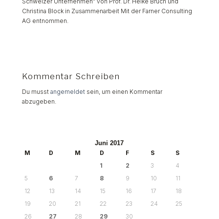
Schweizer Unternehmen" von Prof. Dr. Heike Bruch und
Christina Block in Zusammenarbeit Mit der Farner Consulting
AG entnommen.
Kommentar Schreiben
Du musst
angemeldet
sein, um einen Kommentar
abzugeben.
Juni 2017
M
D
M
D
F
S
S
1
2
3
4
5
6
7
8
9
10
11
12
13
14
15
16
17
18
19
20
21
22
23
24
25
26
27
28
29
30