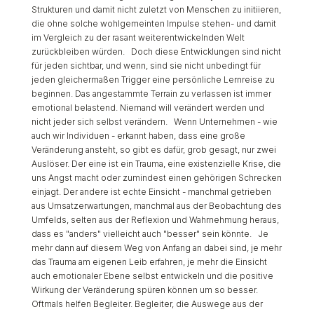
Strukturen und damit nicht zuletzt von Menschen zu initiieren,
die ohne solche wohlgemeinten Impulse stehen- und damit
im Vergleich zu der rasant weiterentwickelnden Welt
zurückbleiben würden. Doch diese Entwicklungen sind nicht
für jeden sichtbar, und wenn, sind sie nicht unbedingt für
jeden gleichermaßen Trigger eine persönliche Lernreise zu
beginnen. Das angestammte Terrain zu verlassen ist immer
emotional belastend. Niemand will verändert werden und
nicht jeder sich selbst verändern. Wenn Unternehmen - wie
auch wir Individuen - erkannt haben, dass eine große
Veränderung ansteht, so gibt es dafür, grob gesagt, nur zwei
Auslöser. Der eine ist ein Trauma, eine existenzielle Krise, die
uns Angst macht oder zumindest einen gehörigen Schrecken
einjagt. Der andere ist echte Einsicht - manchmal getrieben
aus Umsatzerwartungen, manchmal aus der Beobachtung des
Umfelds, selten aus der Reflexion und Wahrnehmung heraus,
dass es "anders" vielleicht auch "besser" sein könnte. Je
mehr dann auf diesem Weg von Anfang an dabei sind, je mehr
das Trauma am eigenen Leib erfahren, je mehr die Einsicht
auch emotionaler Ebene selbst entwickeln und die positive
Wirkung der Veränderung spüren können um so besser.
Oftmals helfen Begleiter. Begleiter, die Auswege aus der