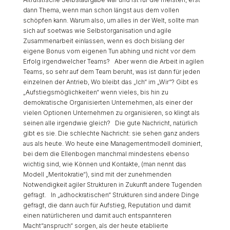
dann Thema, wenn man schon längst aus dem vollen
schöpfen kann. Warum also, um alles in der Welt, sollte man
sich auf soetwas wie Selbstorganisation und agile
Zusammenarbeit einlassen, wenn es doch bislang der
eigene Bonus vom eigenen Tun abhing und nicht vor dem
Erfolg irgendwelcher Teams? Aber wenn die Arbeit in agilen
Teams, so sehr auf dem Team beruht, was ist dann für jeden
einzelnen der Antrieb, Wo bleibt das „Ich“ im „Wir“? Gibt es
„Aufstiegsmöglichkeiten“ wenn vieles, bis hin zu
demokratische Organisierten Unternehmen, als einer der
vielen Optionen Unternehmen zu organisieren, so klingt als
seinen alle irgendwie gleich? Die gute Nachricht, natürlich
gibt es sie. Die schlechte Nachricht: sie sehen ganz anders
aus als heute. Wo heute eine Managementmodell dominiert,
bei dem die Ellenbogen manchmal mindestens ebenso
wichtig sind, wie Können und Kontakte, (man nennt das
Modell „Meritokratie“), sind mit der zunehmenden
Notwendigkeit agiler Strukturen in Zukunft andere Tugenden
gefragt. In „adhockratischen“ Strukturen sind andere Dinge
gefragt, die dann auch für Aufstieg, Reputation und damit
einen natürlicheren und damit auch entspannteren
Macht“anspruch“ sorgen, als der heute etablierte