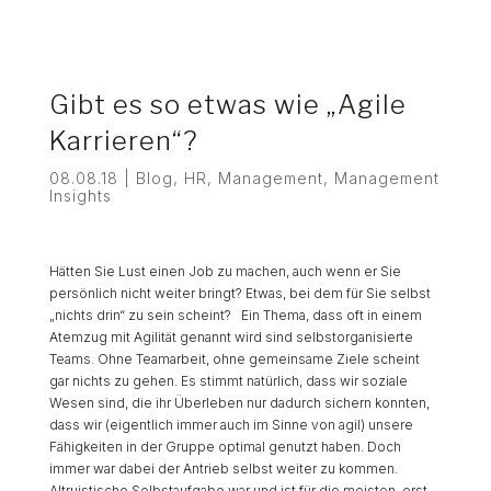
Gibt es so etwas wie „Agile
Karrieren“?
08.08.18
|
Blog
,
HR
,
Management
,
Management
Insights
Hätten Sie Lust einen Job zu machen, auch wenn er Sie
persönlich nicht weiter bringt? Etwas, bei dem für Sie selbst
„nichts drin“ zu sein scheint? Ein Thema, dass oft in einem
Atemzug mit Agilität genannt wird sind selbstorganisierte
Teams. Ohne Teamarbeit, ohne gemeinsame Ziele scheint
gar nichts zu gehen. Es stimmt natürlich, dass wir soziale
Wesen sind, die ihr Überleben nur dadurch sichern konnten,
dass wir (eigentlich immer auch im Sinne von agil) unsere
Fähigkeiten in der Gruppe optimal genutzt haben. Doch
immer war dabei der Antrieb selbst weiter zu kommen.
Altruistische Selbstaufgabe war und ist für die meisten, erst