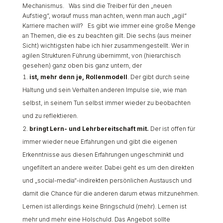
Mechanismus. Was sind die Treiber für den „neuen
Aufstieg“, worauf muss man achten, wenn man auch „agil“
Karriere machen will? Es gibt wie immer eine große Menge
an Themen, die es zu beachten gilt. Die sechs (aus meiner
Sicht) wichtigsten habe ich hier zusammengestellt. Wer in
agilen Strukturen Führung übernimmt, von (hierarchisch
gesehen) ganz oben bis ganz untern, der
ist, mehr denn je, Rollenmodell
. Der gibt durch seine
Haltung und sein Verhalten anderen Impulse sie, wie man
selbst, in seinem Tun selbst immer wieder zu beobachten
und zu reflektieren.
bringt Lern-
und
Lehrbereitschaft mit.
Der ist offen für
immer wieder neue Erfahrungen und gibt die eigenen
Erkenntnisse aus diesen Erfahrungen ungeschminkt und
ungefiltert an andere weiter. Dabei geht es um den direkten
und „social-media“-indirekten persönlichen Austausch und
damit die Chance für die anderen darum etwas mitzunehmen.
Lernen ist allerdings keine Bringschuld (mehr). Lernen ist
mehr und mehr eine Holschuld. Das Angebot sollte