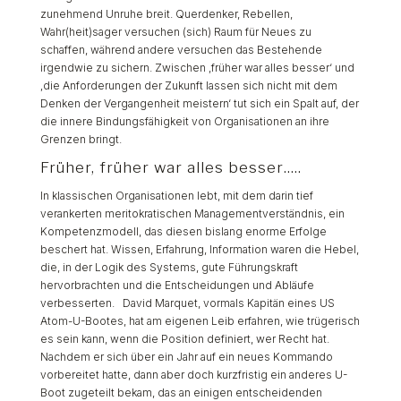
zunehmend Unruhe breit. Querdenker, Rebellen,
Wahr(heit)sager versuchen (sich) Raum für Neues zu
schaffen, während andere versuchen das Bestehende
irgendwie zu sichern. Zwischen ‚früher war alles besser‘ und
‚die Anforderungen der Zukunft lassen sich nicht mit dem
Denken der Vergangenheit meistern‘ tut sich ein Spalt auf, der
die innere Bindungsfähigkeit von Organisationen an ihre
Grenzen bringt.
Früher, früher war alles besser…..
In klassischen Organisationen lebt, mit dem darin tief
verankerten meritokratischen Managementverständnis, ein
Kompetenzmodell, das diesen bislang enorme Erfolge
beschert hat. Wissen, Erfahrung, Information waren die Hebel,
die, in der Logik des Systems, gute Führungskraft
hervorbrachten und die Entscheidungen und Abläufe
verbesserten. David Marquet, vormals Kapitän eines US
Atom-U-Bootes, hat am eigenen Leib erfahren, wie trügerisch
es sein kann, wenn die Position definiert, wer Recht hat.
Nachdem er sich über ein Jahr auf ein neues Kommando
vorbereitet hatte, dann aber doch kurzfristig ein anderes U-
Boot zugeteilt bekam, das an einigen entscheidenden