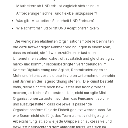
Mitarbeitern ab UND erlaubt zugleich sich an neue
Anforderungen schnell und flexibel anzupassen?
Was gibt Mitarbeitern Sicherheit UND Freiraum?
Wie schafft man Stabilität UND Adaptionsfähigkeit?
Die wenigsten etablierten Organisationsmodelle beinhalten
die dazu notwendigen Rahmenbedingungen in einem Maß,
dass es erlaubt, sie 1:1 weiterzuführen. In fast allen
Unternehmen stehen daher, oft zusätzlich und gleichzeitig zu
markt- und kommunikationsbedingten Veränderungen im
Kontext Digitalisierung und Agilität, Restrukturierungen an.
Mehr und intensiver als diese in vielen Unternehmen ohnehin
seit Jahren an der Tagesordnung stehen. Die Kunst besteht
darin, diese Schritte noch bewusster und noch größer zu
machen, als bisher. Sie besteht darin, nicht nur agile Mini-
Organisationen zu testen, sondern das Fundament so um-
und auszugestalten, dass die jeweils passende
Organisationsform für jede Einheit genutzt werden kann. So
wie Scrum nicht die für jedes Team ultimativ richtige agile
Arbeitshaltung ist, so wie jede Gruppe sich sukzessive und
bewusst beobachtend dem annähern muss, was sich im