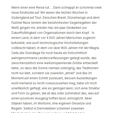
Wenn einer eine Reise tut…. Dann schnappt er schonmal viele
neue Eindrücke auf. Wir waren die letzten Wochen in
Südengland auf Tour. Zwischen Brexit, Stonehenge und dem
Fastnet Race (einem der berühmtesten Segelregatten der
Welt) gingen mir, wieder mal, ein paar Gedanken zur
Zukunftsfähigkeit von Organisationen durch den Kopf. In
einem Land, in dem vor 4.500 Jahren Menschen zugleich
kulturelle, wie auch technologische Höchstleitungen
vollbracht haben, in dem vor über 800 Jahren mit der Magna
Carta die Grundlage für noch heute als fortschrittlich
wahrgenommene Landesverfassungen gelegt wurde, das
zwischenzeitlich eine weltumspannende Größe entwickelt
hatte, so dass die Sonne niemals unterging, das Traditionen
nicht nur lebt, sondern sie zuweilen „atmet“ und das im
Moment auf einen Schritt zusteuert, dessen Auswirkungen
wohl niemand so recht vorauszusehen mag, habe ich mich
unwillkürlich gefragt, wie es gelingen kann, sich eine Struktur
und Form zu geben, die all das oder zumindest das, was auf
einen positiven Ausgang hoffen lässt, ermöglicht. Aber
Staaten haben, im Wortsinn, ihre eigenen Gesetze und
Regeln. Selbst in Demokratien scheinen zuweilen