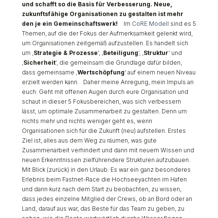
und schafft so die Basis für Verbesserung. Neue,
zukunftsfähige Organisationen zu gestalten ist mehr
den je ein Gemeinschaftswerk!
Im
CoRE Modell
sind es 5
Themen, auf die der Fokus der Aufmerksamkeit gelenkt wird,
um Organisationen zeitgemäß aufzustellen. Es handelt sich
um ‚
Strategie & Prozesse
‘, ‚
Beteiligung
‘, ‚
Struktur
‘ und
‚
Sicherheit
’, die gemeinsam die Grundlage dafür bilden,
dass gemeinsame ‚
Wertschöpfung
‘ auf einem neuen Niveau
erzielt werden kann. Daher meine Anregung, mein Impuls an
euch: Geht mit offenen Augen durch eure Organisation und
schaut in dieser 5 Fokusbereichen, was sich verbessern
lässt, um optimale Zusammenarbeit zu gestalten. Denn um
nichts mehr und nichts weniger geht es, wenn
Organisationen sich für die Zukunft (neu) aufstellen. Erstes
Ziel ist, alles aus dem Weg zu räumen, was gute
Zusammenarbeit verhindert und dann mit neuem Wissen und
neuen Erkenntnissen zielführendere Strukturen aufzubauen.
Mit Blick (zurück) in den Urlaub: Es war ein ganz besonderes
Erlebnis beim Fastnet-Race die Hochseeyachten im Hafen
und dann kurz nach dem Start zu beobachten, zu wissen,
dass jedes einzelne Mitglied der Crews, ob an Bord oder an
Land, darauf aus war, das Beste für das Team zu geben, zu