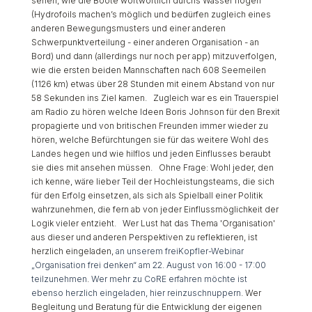
sehen, wie die Boote wortwörtlich durchs Wasser flogen
(Hydrofoils machen’s möglich und bedürfen zugleich eines
anderen Bewegungsmusters und einer anderen
Schwerpunktverteilung - einer anderen Organisation - an
Bord) und dann (allerdings nur noch per app) mitzuverfolgen,
wie die ersten beiden Mannschaften nach 608 Seemeilen
(1126 km) etwas über 28 Stunden mit einem Abstand von nur
58 Sekunden ins Ziel kamen. Zugleich war es ein Trauerspiel
am Radio zu hören welche Ideen Boris Johnson für den Brexit
propagierte und von britischen Freunden immer wieder zu
hören, welche Befürchtungen sie für das weitere Wohl des
Landes hegen und wie hilflos und jeden Einflusses beraubt
sie dies mit ansehen müssen. Ohne Frage: Wohl jeder, den
ich kenne, wäre lieber Teil der Hochleistungsteams, die sich
für den Erfolg einsetzen, als sich als Spielball einer Politik
wahrzunehmen, die fern ab von jeder Einflussmöglichkeit der
Logik vieler entzieht. Wer Lust hat das Thema 'Organisation'
aus dieser und anderen Perspektiven zu reflektieren, ist
herzlich eingeladen,
an unserem freiKopfler-Webinar
„Organisation frei denken“ am 22. August von 16:00 - 17:00
teilzunehmen
.
Wer mehr zu CoRE erfahren möchte ist
ebenso herzlich eingeladen, hier reinzuschnuppern
. Wer
Begleitung und Beratung für die Entwicklung der eigenen