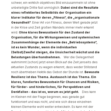
schwer, ein wirklich objektives Bild einzusammeln ist ohne
unbeteiligte Dritte fast unmöglich.
Dabei sind die Resultate
eines reflektiertes Selbstbilds der Organisation ein
klarer Indikator für deren „Fitness“, die „organisationale
Gesundheit“
. Einer Art von Fitness, deren Wert gerade jetzt
in der Krise und Zeit großen Wandels immer mehr erkannt
wird.
Ohne klares Bewusstsein für den Zustand der
Organisation, für die Wirkungsweisen und systemischen
Zusammenhänge der Elemente des „Betriebssystems“,
ist es kein Wunder, wenn die individuellen
(Selbst)Zweifel steigen, die Unsicherheit wächst und die
Belastungen überhandnehmen.
Wer die Gelegenheit
wahrnimmt (schon) jetzt einen Blick auf die Zeit jenseits des
aktuellen Zustands zu wagen erkennt, dass weder Stillstand
noch übertrieben Hektik das Gebot der Stunde ist.
Bewusste
Resilienz ist das Thema. Austausch ist das Thema. Ein
klares, fundiertes Bewusstsein für Chancen und Risiken,
für förder- und hinderliches, für Perspektiven und
Denkfallen - das ist es, worum es jetzt geht.
Dies kann
im Kleinen mit der Frage beginnen, was gerade gut
funktioniert und was nicht, und wie sich diese einzelnen
kleinen Elemente wohl weiter entwickeln. Es kann mit der