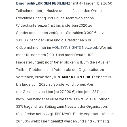
Diagnostik „KRISEN RESILIENZ“
mit 47 Fragen, bis zu 50
Teilnehmenden, inklusive dem umfassenden Online
Executive Briefing und Online Team Workshops
(Videokonferenzen), ist bis Ende Juni 2020 zu
Sonderkonditionen verfügbar. Sie zahlen 3.000 € jetzt
3.000 € nach der Krise und die restlichen 6.000
€ übernehmen wir im
AGILITYINSIGHTS Netzwerk
. Wer mit
mehr Teilnehmern (100+) und mehr Details (102
Fragestellungen) noch tiefer blicken will, um die aktuellen
Treiber, Probleme und Potenziale der Organisation zu
verstehen, erhält den „
ORGANIZATION SHIFT
“ ebenfalls
bis Ende Juni 2020 zu Sonderkonditionen. Von
der Gesamtinvestition (ab 27.000 €) sind jetzt 33% und
nach überstandener Krise weitere 33% fällig. Die übrigen
33% trage ich als Beitrag zum Neustart der Organisation.
(Alle Preise netto zzgl. 19% MwSt. Beide Angebote können
zu 100% webbasiert genutzt werden und sind kurzfristig