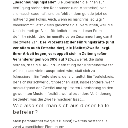
„Beschleunigungsfalle“.
Sie überlasten die ihnen zur
Verfügung stehenden Ressourcen (und Mitarbeiter), vor
allem auch dauerhaft, und es fehlt an dem gerade jetzt so
notwendigen Fokus. Auch, wenn es manchmal so „agil“
daherkommt, jetzt vieles gleichzeitig zu versuchen, weil die
Unsicherheit groß ist - förderlich ist es in dieser Form
definitiv nicht. Und, im unmittelbaren Zusammenhang damit
die zweite Zahl:
Der Prozentsatz der Führungskräfte (und
vor allem auch Entscheider), die (Selbst)Zweifel bzgl.
ihrer Arbeit hegen, verdoppelt sich in Zeiten großer
Veränderungen von 36% auf 72%.
Zweifel, die dafür
sorgen, dass die Be- und Überlastung der Mitarbeiter weiter
wächst, dass vieles ausprobiert wird, statt sich zu
fokussieren. Ein Teufelskreis, der sich auftut. Ein Teufelskreis,
der sich nur schwer durchbrechen lässt, insbesondere, wenn
man aufgrund der Zweifel und spürbaren Überlastung an den
gewohnten Mustern festhält, weil alles andere Veränderung
bedeutet, was die Zweifel wachsen lässt….
Wie also soll man sich aus dieser Falle
befreien?
Mein persönlicher Weg aus (Selbst)Zweifeln besteht aus
zwei wesentlichen Elementen: