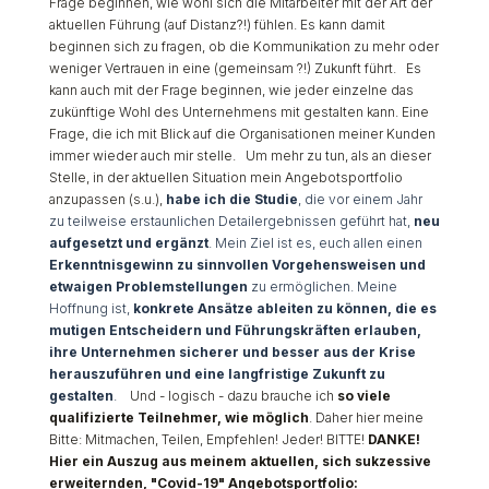
Frage beginnen, wie wohl sich die Mitarbeiter mit der Art der
aktuellen Führung (auf Distanz?!) fühlen. Es kann damit
beginnen sich zu fragen, ob die Kommunikation zu mehr oder
weniger Vertrauen in eine (gemeinsam ?!) Zukunft führt. Es
kann auch mit der Frage beginnen, wie jeder einzelne das
zukünftige Wohl des Unternehmens mit gestalten kann. Eine
Frage, die ich mit Blick auf die Organisationen meiner Kunden
immer wieder auch mir stelle. Um mehr zu tun, als an dieser
Stelle, in der aktuellen Situation mein Angebotsportfolio
anzupassen (s.u.),
habe ich die Studie
, die vor einem Jahr
zu teilweise erstaunlichen Detailergebnissen geführt hat,
neu
aufgesetzt und ergänzt
. Mein Ziel ist es, euch allen einen
Erkenntnisgewinn zu sinnvollen Vorgehensweisen und
etwaigen Problemstellungen
zu ermöglichen. Meine
Hoffnung ist,
konkrete Ansätze ableiten zu können, die es
mutigen Entscheidern und Führungskräften erlauben,
ihre Unternehmen sicherer und besser aus der Krise
herauszuführen und eine langfristige Zukunft zu
gestalten
.
Und - logisch - dazu brauche ich
so viele
qualifizierte Teilnehmer, wie möglich
. Daher hier meine
Bitte: Mitmachen, Teilen, Empfehlen! Jeder! BITTE!
DANKE!
Hier ein Auszug aus meinem aktuellen, sich sukzessive
erweiternden, "Covid-19" Angebotsportfolio: