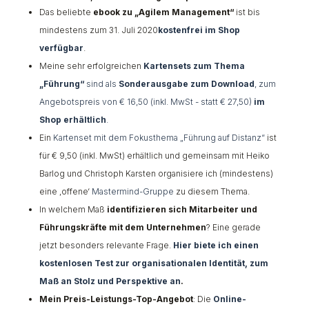
Das beliebte
ebook zu „Agilem Management“
ist bis
mindestens zum 31. Juli 2020
kostenfrei im Shop
verfügbar
.
Meine sehr erfolgreichen
Kartensets zum Thema
„Führung“
sind als
Sonderausgabe zum Download
, zum
Angebotspreis von € 16,50 (inkl. MwSt - statt € 27,50)
im
Shop erhältlich
.
Ein
Kartenset mit dem Fokusthema „Führung auf Distanz“
ist
für € 9,50 (inkl. MwSt) erhältlich und gemeinsam mit Heiko
Barlog und Christoph Karsten organisiere ich (mindestens)
eine ‚offene‘
Mastermind-Gruppe
zu diesem Thema.
In welchem Maß
identifizieren sich Mitarbeiter und
Führungskräfte mit dem Unternehmen
? Eine gerade
jetzt besonders relevante Frage.
Hier biete ich einen
kostenlosen Test zur organisationalen Identität, zum
Maß an Stolz und Perspektive an
.
Mein Preis-Leistungs-Top-Angebot
: Die
Online-