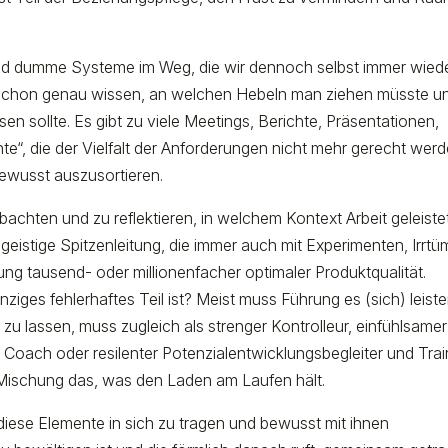
nd dumme Systeme im Weg, die wir dennoch selbst immer wied
h schon genau wissen, an welchen Hebeln man ziehen müsste u
n sollte. Es gibt zu viele Meetings, Berichte, Präsentationen,
te“, die der Vielfalt der Anforderungen nicht mehr gerecht werd
bewusst auszusortieren.
chten und zu reflektieren, in welchem Kontext Arbeit geleiste
eistige Spitzenleitung, die immer auch mit Experimenten, Irrtü
ng tausend- oder millionenfacher optimaler Produktqualität.
einziges fehlerhaftes Teil ist? Meist muss Führung es (sich) leiste
 lassen, muss zugleich als strenger Kontrolleur, einfühlsamer
 Coach oder resilenter Potenzialentwicklungsbegleiter und Trai
e Mischung das, was den Laden am Laufen hält.
 diese Elemente in sich zu tragen und bewusst mit ihnen