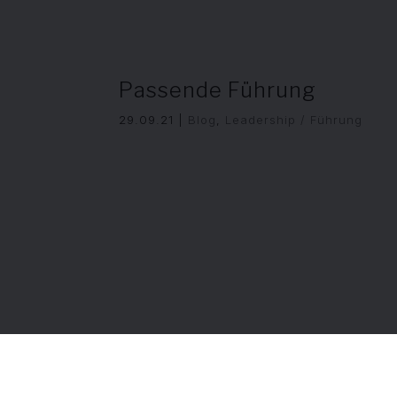
Passende Führung
29.09.21
|
Blog
,
Leadership / Führung