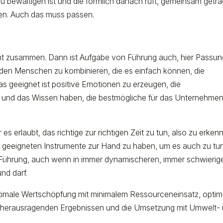
zu bewältigen ist und die förmlich danach ruft, gemeinsam getr
den. Auch das muss passen.
t zusammen. Dann ist Aufgabe von Führung auch, hier Passun
den
Menschen zu kombinieren, die es einfach können, die
 geeignet ist positive Emotionen zu erzeugen, die
ng und das Wissen haben, die bestmögliche für das Unternehme
s erlaubt, das richtige zur richtigen Zeit zu tun, also zu erken
 geeigneten Instrumente zur Hand zu haben, um es auch zu tun
ür Führung, auch wenn in immer dynamischeren, immer schwierig
und darf.
ximale Wertschöpfung mit minimalem Ressourceneinsatz, optim
t herausragenden Ergebnissen und die Umsetzung mit Umwelt-