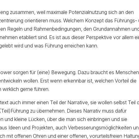
eng zusammen, weil maximale Potenzialnutzung sich an den
entrierung orientieren muss. Welchem Konzept das Führungs-
n den Regeln und Rahmenbedingungen, den Grundannahmen un
ehmen etabliert sind. Es ist aus dieser Perspektive vor allem e
elebt wird und was Führung erreichen kann.
ollower sorgen für (eine) Bewegung. Dazu braucht es Menschen,
 entwickeln wollen. Erst wenn erkennbar ist, welchen Vorteil die
wirklich gerne führen.
t auch immer einen Teil der Narrative, sie wollen selbst Teil 
t (Teil)Führung zu übernehmen. Dieses Narrativ muss dafür
n und kleine Lücken, über die man sich einbringen und sie
n aus Ideen und Projekten, auch Verbesserungsmöglichkeiten u
h mit offenen Ohren und einer offenen, vorurteilsfreien Haltun