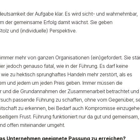
edeutsamkeit der Aufgabe klar. Es wird sicht- und wahrnehmbar,
rum der gemeinsame Erfolg damit wächst. Sie geben
tolz und (individuelle) Perspektive.
n immer mehr von ganzen Organisationen (ein)gefordert. Sie stä
ier jedoch genauso fatal, wie in der Führung. Es darf keine
ie zu hektisch sprunghaftes Handeln mehr zerstört, als es
llem und jedem um jeden Preis geben. Immer müssen die
der und die Grundannahmen der Zusammenarbeit betrachtet und
such passende Führung zu schaffen, ohne vom Gegenüber, se
reitschaft zu erkennen, bei Bedarf auch Kompromisse einzugehe
llseitigem Frust. Führung funktioniert nur da gut und gemeinsam
und offen miteinander umgeht.
 das Unternehmen geeignete Passung zu erreichen?