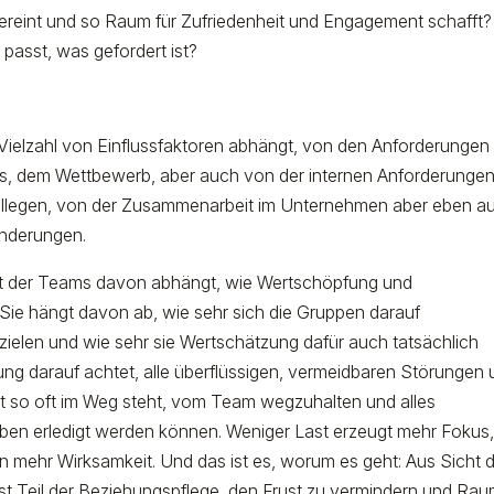
vereint und so Raum für Zufriedenheit und Engagement schafft?
passt, was gefordert ist?
r Vielzahl von Einflussfaktoren abhängt, von den Anforderungen
s, dem Wettbewerb, aber auch von der internen Anforderungen
Kollegen, von der Zusammenarbeit im Unternehmen aber eben a
änderungen.
eit der Teams davon abhängt, wie Wertschöpfung und
Sie hängt davon ab, wie sehr sich die Gruppen darauf
ielen und wie sehr sie Wertschätzung dafür auch tatsächlich
ung darauf achtet, alle überflüssigen, vermeidbaren Störungen
eit so oft im Weg steht, vom Team wegzuhalten und alles
aben erledigt werden können. Weniger Last erzeugt mehr Fokus
n mehr Wirksamkeit. Und das ist es, worum es geht: Aus Sicht 
st Teil der Beziehungspflege, den Frust zu vermindern und Ra