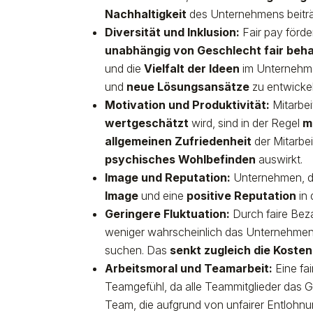
Nachhaltigkeit
des Unternehmens beiträ
Diversität und Inklusion:
Fair pay förder
unabhängig von Geschlecht fair beh
und die
Vielfalt der Ideen
im Unternehme
und
neue Lösungsansätze
zu entwickel
Motivation und Produktivität:
Mitarbei
wertgeschätzt
wird, sind in der Regel
m
allgemeinen Zufriedenheit
der Mitarbei
psychisches Wohlbefinden
auswirkt.
Image und Reputation:
Unternehmen, di
Image
und eine
positive Reputation
in 
Geringere Fluktuation:
Durch faire Bez
weniger wahrscheinlich das Unternehmen
suchen. Das
senkt zugleich die Kosten
Arbeitsmoral und Teamarbeit:
Eine fa
Teamgefühl, da alle Teammitglieder das 
Team, die aufgrund von unfairer Entlohnu