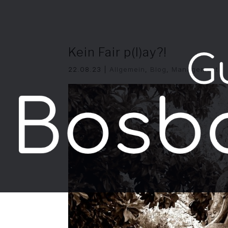
Kein Fair p(l)ay?!
22.08.23
|
Allgemein
,
Blog
,
Management