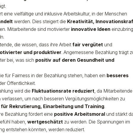
gt.
t eine vielfältige und inklusive Arbeitskultur, in der Menschen
andelt
werden. Dies steigert die
Kreativität, Innovationskraf
n. Mitarbeitende sind motivierter
innovative Ideen
einzubrin
n.
tende, die wissen, dass ihre Arbeit
fair vergütet
und
otivierter und produktiver
. Angemessene Bezahlung trägt z
ter bei, was sich
positiv auf deren Gesundheit und
e für Fairness in der Bezahlung stehen, haben ein
besseres
der Öffentlichkeit.
ahlung wird die
Fluktuationsrate reduziert
, da Mitarbeitende
 verlassen, um nach besseren Vergütungsmöglichkeiten zu
 für Rekrutierung, Einarbeitung und Training
.
ire Bezahlung fördert eine
positive Arbeitsmoral
und stärkt d
Gefühl haben,
wertgeschätzt
zu werden. Die Spannungen im
ng entstehen könnten, werden reduziert.