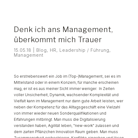
Denk ich ans Management,
überkommt mich Trauer
15.05.18
|
Blog
,
HR
,
Leadership / Führung
,
Management
So erstrebenswert ein Job im (Top-)Management, sei es im
Mittelstand oder in einem Konzern, für manche erscheinen
mag, er ist es aus meiner Sicht immer weniger.
In Zeiten
voller Unsicherheit, Dynamik, wachsender Komplexität und
Vielfalt kann im Management nur dann gute Arbeit leisten, wer
neben der Kompetenz für das Alltagsgeschäft eine Vielzahl
von immer wieder neuen Sonderqualifikationen und
Erfahrungen mitbringt. Man muss die Digitalisierung
verstanden haben, Agilität leben, "new-work" zulassen und
dem zarten Pflänzchen Innovation Raum geben. Man muss
Zusammenarbeit orchestrieren, Konflikte eingehen und lösen