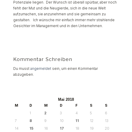
Potenziale liegen.
Der Wunsch ist überall spürbar, aber noch
fehlt der Mut und die Neugierde, sich in die neue Welt
aufzumachen, sie anzunehmen und sie gemeinsam zu
gestalten. Ich wünsche mir einfach immer mehr strahlende
Gesichter im Management und in den Unternehmen.
Kommentar Schreiben
Du musst
angemeldet
sein, um einen Kommentar
abzugeben.
Mai 2018
M
D
M
D
F
S
S
1
2
3
4
5
6
7
8
9
10
11
12
13
14
15
16
17
18
19
20