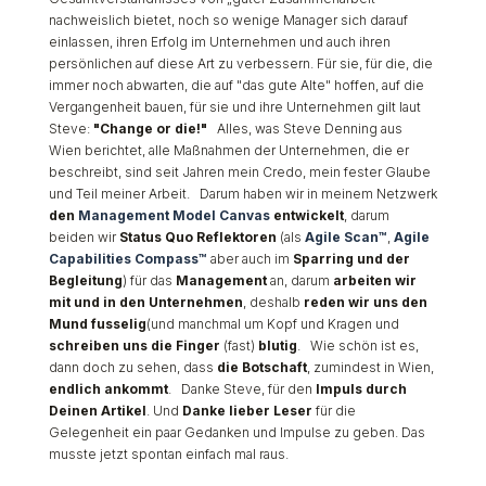
nachweislich bietet, noch so wenige Manager sich darauf
einlassen, ihren Erfolg im Unternehmen und auch ihren
persönlichen auf diese Art zu verbessern. Für sie, für die, die
immer noch abwarten, die auf "das gute Alte" hoffen, auf die
Vergangenheit bauen, für sie und ihre Unternehmen gilt laut
Steve:
"Change or die!"
Alles, was Steve Denning aus
Wien berichtet, alle Maßnahmen der Unternehmen, die er
beschreibt, sind seit Jahren mein Credo, mein fester Glaube
und Teil meiner Arbeit. Darum haben wir in meinem Netzwerk
den
Management Model Canvas
entwickelt
, darum
beiden wir
Status Quo Reflektoren
(als
Agile Scan™
,
Agile
Capabilities Compass™
aber auch im
Sparring und der
Begleitung
) für das
Management
an, darum
arbeiten wir
mit und in den Unternehmen
, deshalb
reden wir
uns den
Mund fusselig
(und manchmal um Kopf und Kragen und
schreiben uns die Finger
(fast)
blutig
. Wie schön ist es,
dann doch zu sehen, dass
die Botschaft
, zumindest in Wien,
endlich ankommt
. Danke Steve, für den
Impuls durch
Deinen Artikel
. Und
Danke lieber Leser
für die
Gelegenheit ein paar Gedanken und Impulse zu geben. Das
musste jetzt spontan einfach mal raus.