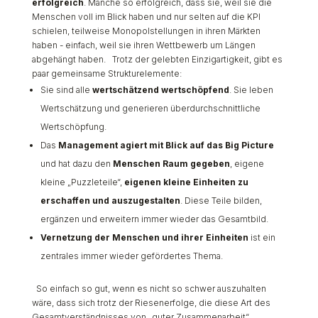
erfolgreich
. Manche so erfolgreich, dass sie, weil sie die
Menschen voll im Blick haben und nur selten auf die KPI
schielen, teilweise Monopolstellungen in ihren Märkten
haben - einfach, weil sie ihren Wettbewerb um Längen
abgehängt haben. Trotz der gelebten Einzigartigkeit, gibt es
paar gemeinsame Strukturelemente:
Sie sind alle
wertschätzend wertschöpfend
. Sie leben
Wertschätzung und generieren überdurchschnittliche
Wertschöpfung.
Das
Management agiert mit Blick auf das Big Picture
und hat dazu den
Menschen Raum gegeben
, eigene
kleine „Puzzleteile“,
eigenen kleine Einheiten zu
erschaffen und auszugestalten
. Diese Teile bilden,
ergänzen und erweitern immer wieder das Gesamtbild.
Vernetzung der Menschen und ihrer Einheiten
ist ein
zentrales immer wieder gefördertes Thema.
So einfach so gut, wenn es nicht so schwer auszuhalten
wäre, dass sich trotz der Riesenerfolge, die diese Art des
Gesamtverständnisses von „guter Zusammenarbeit“