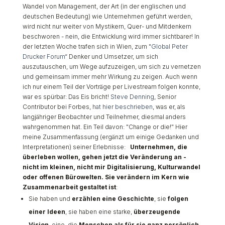
Wandel von Management, der Art (in der englischen und
deutschen Bedeutung) wie Unternehmen geführt werden,
wird nicht nur weiter von Mystikern, Quer- und Mitdenkern
beschworen - nein, die Entwicklung wird immer sichtbarer! In
der letzten Woche trafen sich in Wien, zum "
Global Peter
Drucker Forum
“ Denker und Umsetzer, um sich
auszutauschen, um Wege aufzuzeigen, um sich zu vernetzen
und gemeinsam immer mehr Wirkung zu zeigen. Auch wenn
ich nur einem Teil der Vorträge per Livestream folgen konnte,
war es spürbar: Das Eis bricht!
Steve Denning
, Senior
Contributor bei Forbes,
hat hier beschrieben
, was er, als
langjähriger Beobachter und Teilnehmer, diesmal anders
wahrgenommen hat. Ein Teil davon: "Change or die!" Hier
meine Zusammenfassung (ergänzt um einige Gedanken und
Interpretationen) seiner Erlebnisse:
Unternehmen, die
überleben wollen, gehen jetzt die Veränderung an -
nicht im kleinen, nicht mir Digitalisierung, Kulturwandel
oder offenen Bürowelten. Sie verändern im Kern wie
Zusammenarbeit gestaltet ist
:
Sie haben und
erzählen eine Geschichte
, sie
folgen
einer Ideen
, sie haben eine starke,
überzeugende
Vision
, eine, die
Menschen als für sie ganz persönlich