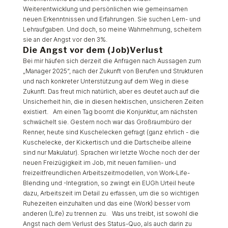
Weiterentwicklung und persönlichen wie gemeinsamen
neuen Erkenntnissen und Erfahrungen. Sie suchen Lern- und
Lehraufgaben. Und doch, so meine Wahrnehmung, scheitern
sie an der Angst vor den 3%.
Die Angst vor dem (Job)Verlust
Bei mir häufen sich derzeit die Anfragen nach Aussagen zum
„Manager 2025“, nach der Zukunft von Berufen und Strukturen
und nach konkreter Unterstützung auf dem Weg in diese
Zukunft. Das freut mich natürlich, aber es deutet auch auf die
Unsicherheit hin, die in diesen hektischen, unsicheren Zeiten
existiert. Am einen Tag boomt die Konjunktur, am nächsten
schwächelt sie. Gestern noch war das Großraumbüro der
Renner, heute sind Kuschelecken gefragt (ganz ehrlich - die
Kuschelecke, der Kickertisch und die Dartscheibe alleine
sind nur Makulatur). Sprachen wir letzte Woche noch der der
neuen Freizügigkeit im Job, mit neuen familien- und
freizeitfreundlichen Arbeitszeitmodellen, von Work-Life-
Blending und -Integration, so zwingt ein EUGh Urteil heute
dazu, Arbeitszeit im Detail zu erfassen, um die so wichtigen
Ruhezeiten einzuhalten und das eine (Work) besser vom
anderen (Life) zu trennen zu. Was uns treibt, ist sowohl die
Angst nach dem Verlust des Status-Quo, als auch darin zu