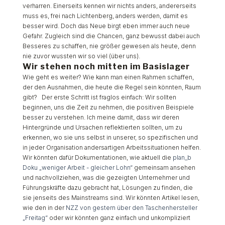
verharren. Einerseits kennen wir nichts anders, andererseits
muss es, frei nach Lichtenberg, anders werden, damit es
besser wird. Doch das Neue birgt eben immer auch neue
Gefahr. Zugleich sind die Chancen, ganz bewusst dabei auch
Besseres zu schaffen, nie größer gewesen als heute, denn
nie zuvor wussten wir so viel (über uns).
Wir stehen noch mitten im Basislager
Wie geht es weiter? Wie kann man einen Rahmen schaffen,
der den Ausnahmen, die heute die Regel sein könnten, Raum
gibt? Der erste Schritt ist fraglos einfach: Wir sollten
beginnen, uns die Zeit zu nehmen, die positiven Beispiele
besser zu verstehen. Ich meine damit, dass wir deren
Hintergründe und Ursachen reflektierten sollten, um zu
erkennen, wo sie uns selbst in unserer, so spezifischen und
in jeder Organisation andersartigen Arbeitssituationen helfen.
Wir könnten dafür Dokumentationen, wie aktuell die
plan_b
Doku „weniger Arbeit - gleicher Lohn“
gemeinsam ansehen
und nachvollziehen, was die gezeigten Unternehmer und
Führungskräfte dazu gebracht hat, Lösungen zu finden, die
sie jenseits des Mainstreams sind. Wir könnten Artikel lesen,
wie den in der
NZZ von gestern über den Taschenhersteller
„Freitag“
oder wir könnten ganz einfach und unkompliziert