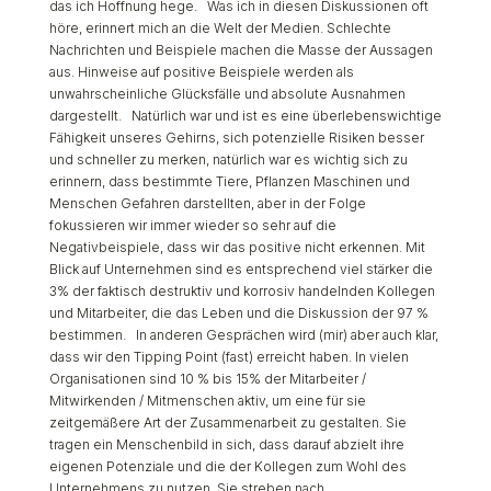
das ich Hoffnung hege. Was ich in diesen Diskussionen oft
höre, erinnert mich an die Welt der Medien. Schlechte
Nachrichten und Beispiele machen die Masse der Aussagen
aus. Hinweise auf positive Beispiele werden als
unwahrscheinliche Glücksfälle und absolute Ausnahmen
dargestellt. Natürlich war und ist es eine überlebenswichtige
Fähigkeit unseres Gehirns, sich potenzielle Risiken besser
und schneller zu merken, natürlich war es wichtig sich zu
erinnern, dass bestimmte Tiere, Pflanzen Maschinen und
Menschen Gefahren darstellten, aber in der Folge
fokussieren wir immer wieder so sehr auf die
Negativbeispiele, dass wir das positive nicht erkennen. Mit
Blick auf Unternehmen sind es entsprechend viel stärker die
3% der faktisch destruktiv und korrosiv handelnden Kollegen
und Mitarbeiter, die das Leben und die Diskussion der 97 %
bestimmen. In anderen Gesprächen wird (mir) aber auch klar,
dass wir den Tipping Point (fast) erreicht haben. In vielen
Organisationen sind 10 % bis 15% der Mitarbeiter /
Mitwirkenden / Mitmenschen aktiv, um eine für sie
zeitgemäßere Art der Zusammenarbeit zu gestalten. Sie
tragen ein Menschenbild in sich, dass darauf abzielt ihre
eigenen Potenziale und die der Kollegen zum Wohl des
Unternehmens zu nutzen. Sie streben nach