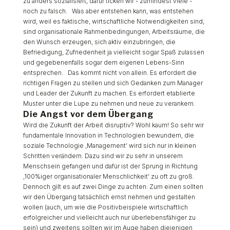
zu anders sozialisiert, dafür ticken wir - zumindest viele -
noch zu falsch. Was aber entstehen kann, was entstehen
wird, weil es faktische, wirtschaftliche Notwendigkeiten sind,
sind organisationale Rahmenbedingungen, Arbeitsräume, die
den Wunsch erzeugen, sich aktiv einzubringen, die
Befriedigung, Zufriedenheit ja vielleicht sogar Spaß zulassen
und gegebenenfalls sogar dem eigenen Lebens-Sinn
entsprechen. Das kommt nicht von allein. Es erfordert die
richtigen Fragen zu stellen und sich Gedanken zum Manager
und Leader der Zukunft zu machen. Es erfordert etablierte
Muster unter die Lupe zu nehmen und neue zu verankern.
Die Angst vor dem Übergang
Wird die Zukunft der Arbeit disruptiv? Wohl kaum! So sehr wir
fundamentale Innovation in Technologien bewundern, die
soziale Technologie ‚Management‘ wird sich nur in kleinen
Schritten verändern. Dazu sind wir zu sehr in unserem
Menschsein gefangen und dafür ist der Sprung in Richtung
‚100%iger organisationaler Menschlichkeit‘ zu oft zu groß.
Dennoch gilt es auf zwei Dinge zu achten: Zum einen sollten
wir den Übergang tatsächlich ernst nehmen und gestalten
wollen (auch, um wie die Positivbeispiele wirtschaftlich
erfolgreicher und vielleicht auch nur überlebensfähiger zu
sein) und zweitens sollten wir im Auge haben diejenigen