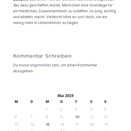
das dazu geschaffen wurde, Menschen eine Grundlage für
ein friedliches Zusammenleben zu schaffen, so jung, wichtig
und attraktiv macht. Vielleicht lohnt es sich doch, sie ein
wenig mehr in Unternehmen zu tragen.
Kommentar Schreiben
Du musst
angemeldet
sein, um einen Kommentar
abzugeben.
Mai 2019
M
D
M
D
F
S
S
1
2
3
4
5
6
7
8
9
10
11
12
13
14
15
16
17
18
19