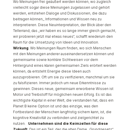
Wo Meinungen frei geäußert werden können, wo zugleich
vielleicht sogar diese Meinungen zugelassen und gehört
werden, entstehen Dialoge und Diskussionen, die dazu
beitragen können,, Informationen und Wissen neu zu
interpretieren. Diese Neuinterpretation, der Blick über den
Tellerrand, das „wir haben es so lange immer gleich gemacht,
wir probieren jetzt mal etwas neues“, schafft wiederum den
Raum für die Umsetzung von Ideen und Innovation.
Wirkung
: Wo Meinungen Raum finden, wo sich Menschen
mit den Meinungen anderer auseinandersetzen können und
gemeinsame sowie konträre Sichtweisen vor dem
Hintergrund eines klaren gemeinsamen Ziels erörtert werden
können, da entsteht Energie diese Ideen auch
auszuprobieren. Oft um sie zu verifizieren, manchmal um sie
zu falsifizieren. Immer jedoch um neue Erkenntnisse zu
gewinnen. Dieses neue, gemeinsam erworbene Wissen ist
Motor und Treibstoff für möglichen neuen Erfolg. Es ist das
wichtigste Kapital in einer Welt, die verstanden hat, dass ein
Planet B keine Option ist und das einzige, was den
Fortbestand der Menschen langfristig sichern kann, ist, die
kognitive Kreativität zu verbinden und zielgerichtet zu
nutzen.
Unternehmen sind die Keimzellen für diese
Zukunft.
Das ist ein Teil, der die alten Dame „Grundgesetz“,