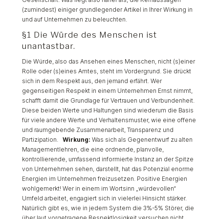
(zumindest) einiger grundlegender Artikel in Ihrer Wirkung in
und auf Unternehmen zu beleuchten.
§1 Die Würde des Menschen ist
unantastbar.
Die Würde, also das Ansehen eines Menschen, nicht (s)einer
Rolle oder (s)eines Amtes, steht im Vordergrund. Sie drückt
sich in dem Respekt aus, den jemand erfährt. Wer
gegenseitigen Respekt in einem Unternehmen Ernst nimmt,
schafft damit die Grundlage für Vertrauen und Verbundenheit.
Diese beiden Werte und Haltungen sind wiederum die Basis
für viele andere Werte und Verhaltensmuster, wie eine offene
und raumgebende Zusammenarbeit, Transparenz und
Partizipation.
Wirkung:
Was sich als Gegenentwurf zu alten
Managementlehren, die eine ordnende, planvolle,
kontrollierende, umfassend informierte Instanz an der Spitze
von Unternehmen sehen, darstellt, hat das Potenzial enorme
Energien im Unternehmen freizusetzen. Positive Energien
wohlgemerkt! Wer in einem im Wortsinn „würdevollen“
Umfeld arbeitet, engagiert sich in vielerlei Hinsicht stärker.
Natürlich gibt es, wie in jedem System die 3%-5% Störer, die
über laut vorgetragene Respektlosigkeit versuchen nicht