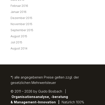
Februar 2016
Januar 2016
Dezember 2015
November 2015
September 2015
August 2015
Juli 2015
August 2014
*) alle angegebenen Preise gelten zzgl. der
gesetzlichen Mehrwertsteuer
© 2011 – 2026 by Guido Bosbach |
Organisationsanalyse, -beratung
&
Management-Innovation
|
Natürlich 100%