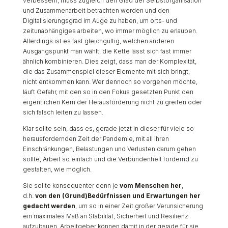
verbessern, muss zugleich den Grad der Selbstorganisation
und Zusammenarbeit betrachten werden und den
Digitalisierungsgrad im Auge zu haben, um orts- und
zeitunabhängiges arbeiten, wo immer möglich zu erlauben.
Allerdings ist es fast gleichgültig, welchen anderen
Ausgangspunkt man wählt, die Kette lässt sich fast immer
ähnlich kombinieren. Dies zeigt, dass man der Komplexität,
die das Zusammenspiel dieser Elemente mit sich bringt,
nicht entkommen kann. Wer dennoch so vorgehen möchte,
läuft Gefahr, mit den so in den Fokus gesetzten Punkt den
eigentlichen Kern der Herausforderung nicht zu greifen oder
sich falsch leiten zu lassen.
Klar sollte sein, dass es, gerade jetzt in dieser für viele so
herausfordernden Zeit der Pandemie, mit all ihren
Einschränkungen, Belastungen und Verlusten darum gehen
sollte, Arbeit so einfach und die Verbundenheit fördernd zu
gestalten, wie möglich.
Sie sollte konsequenter denn je
vom Menschen her
,
d.h.
von den (Grund)Bedürfnissen und Erwartungen her
gedacht werden
, um so in einer Zeit großer Verunsicherung
ein maximales Maß an Stabilität, Sicherheit und Resilienz
aufzubauen. Arbeitgeber können damit in der gerade für sie