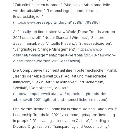
"Zukunftsbranchen boomen", "Alternative Arbeitsmodelle
werden attraktiver", "Lebenslanges Lernen fördert
Erwerbsfähigkeit"
(
https://www.presseportal.de/pm/13588/4799880
)
Auf
it-daily.net
findet sich: New Work: „Diese Trends werden
2021 essenziell“: "Neuer Standard Wireless", "Sichere
Zusammenarbeit", "Virtuelle Präsenz", "Stress reduzieren",
"Langfristiges Change Management" (
https://www.it-
daily.net/it-management/projekt-personal/26548-new-work-
diese-trends-werden-2021-essenziell
)
Die Computerwelt schreibt auf ihrem österreichischen Portal:
„Trends der Arbeitswelt 2021: "Agilität und menschliche
Initiativen“, "Flexibilität", "Belastbarkeit und Sicherheit",
"Vielfalt", "Compliance", "Agilität"
(
https://computerwelt.at/news/topmeldung/trends-der-
arbeitswelt-2021-agilitaet-und-menschliche-initiativen/
)
Das Nordic Business Forum hat in einem kleinen Handbuch „5
Leadership Trends for 2021“ zusammengetragen: "Investing
in people", "Cultivating an Innovation Culture", "Leading a
Diverse Organization", "Transparency and Accountability",