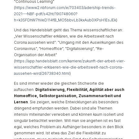
"Continuous Learning"
(
https://www2.nbforum.com/e/703403/adership-trends-
2021---NBF-pdf/s42ht/190748060?
h=k3SFDhW7hVeD114fB_MO5bbvLb3kxAub0XPsH1EsJEk
)
Und das Handelsblatt geht das Thema wissenschaftlicher an:
„Vier Wissenschaftler erklären, wie die Arbeitswelt nach
Corona aussehen wird“: "Umgang mit den Auswirkungen des
Coronavirus", "Homeoffice", "Digitalisierung", "Re-
Organisation der Arbeit"
(
https://app.handelsblatt.com/karriere/zukunft-der-arbeit-vier-
wissenschaftler-erklaeren-wie-die-arbeitswelt-nach-corona-
aussehen-wird/26738340.html
)
Es sind immer wieder die gleichen Stichworte die
auftauchen:
Digitalisierung, Flexibilität, Agilität aber auch
Homeoffice, Selbstorganisation, Zusammenarbeit und
Lernen
. Sie zeigen, welche Entwicklungen als besonders
drängend empfunden werden. Dabei sind alle Themen
intensiv miteinander verwoben und können kaum isoliert und
singulär betrachtet werden. Will man sie angehen ist es fast
egal, welches Problem als Aufhänger besonders in den Blick
genommen wird. Ist etwa das Ziel die Flexibilität zu