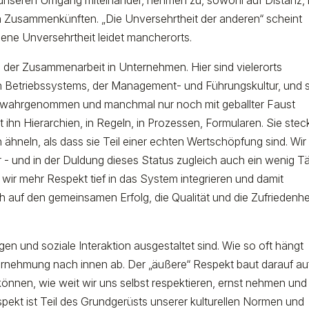
n Zusammenkünften. „Die Unversehrtheit der anderen“ scheint
gene Unversehrtheit leidet mancherorts.
ng der Zusammenarbeit in Unternehmen. Hier sind vielerorts
en Betriebssystems, der Management- und Führungskultur, und 
he wahrgenommen und manchmal nur noch mit geballter Faust
ihn Hierarchien, in Regeln, in Prozessen, Formularen. Sie steck
ähneln, als dass sie Teil einer echten Wertschöpfung sind. Wir 
r - und in der Duldung dieses Status zugleich auch ein wenig Tä
wir mehr Respekt tief in das System integrieren und damit
 auf den gemeinsamen Erfolg, die Qualität und die Zufriedenhe
en und soziale Interaktion ausgestaltet sind. Wie so oft hängt
rnehmung nach innen ab. Der „äußere“ Respekt baut darauf auf
können, wie weit wir uns selbst respektieren, ernst nehmen und 
pekt ist Teil des Grundgerüsts unserer kulturellen Normen und