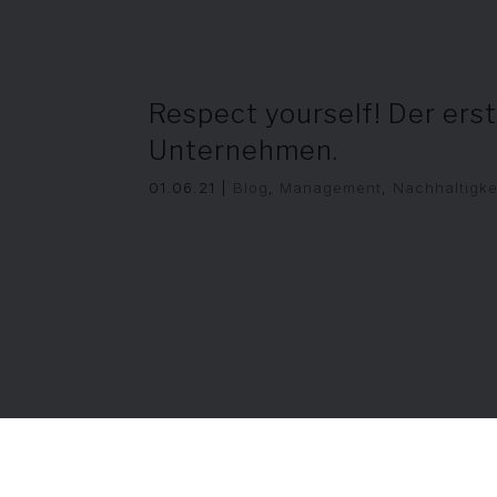
Respect yourself! Der ers
Unternehmen.
01.06.21
|
Blog
,
Management
,
Nachhaltigke