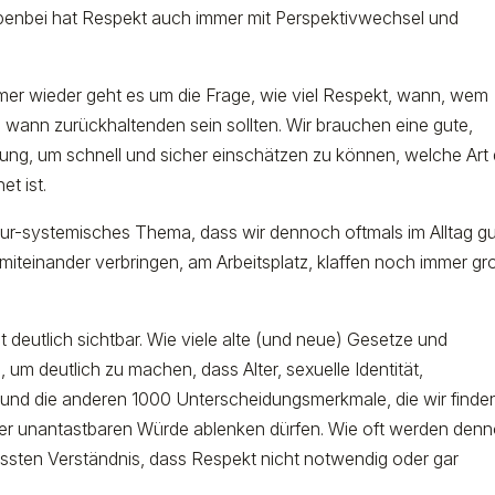
benbei hat Respekt auch immer mit Perspektivwechsel und
mer wieder geht es um die Frage, wie viel Respekt, wann, wem
 wann zurückhaltenden sein sollten. Wir brauchen eine gute,
ng, um schnell und sicher einschätzen zu können, welche Art
t ist.
ltur-systemisches Thema, dass wir dennoch oftmals im Alltag g
t miteinander verbringen, am Arbeitsplatz, klaffen noch immer g
 deutlich sichtbar. Wie viele alte (und neue) Gesetze und
um deutlich zu machen, dass Alter, sexuelle Identität,
 und die anderen 1000 Unterscheidungsmerkmale, die wir finde
er unantastbaren Würde ablenken dürfen. Wie oft werden den
ssten Verständnis, dass Respekt nicht notwendig oder gar