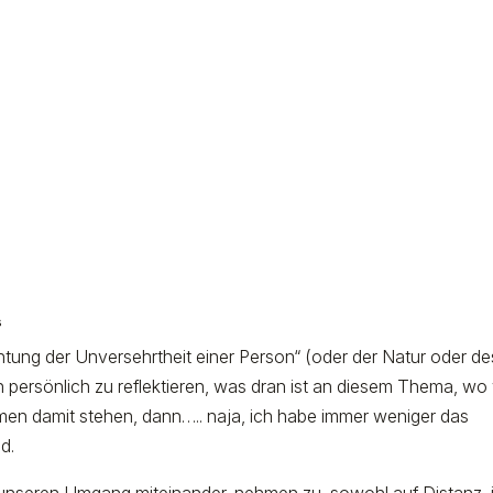
s
htung der Unversehrtheit einer Person“ (oder der Natur oder de
h persönlich zu reflektieren, was dran ist an diesem Thema, wo 
men damit stehen, dann….. naja, ich habe immer weniger das
nd.
n unseren Umgang miteinander, nehmen zu, sowohl auf Distanz, 