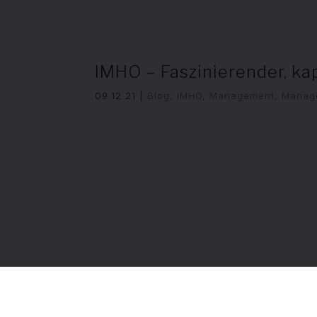
IMHO – Faszinierender, ka
09.12.21
|
Blog
,
IMHO
,
Management
,
Manage