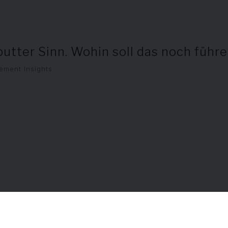
putter Sinn. Wohin soll das noch führ
ment Insights