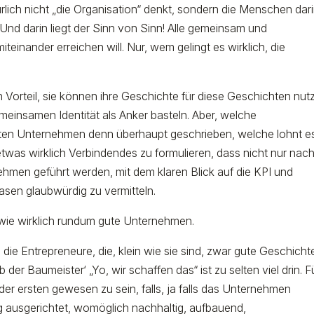
ich nicht „die Organisation“ denkt, sondern die Menschen dari
 Und darin liegt der Sinn von Sinn! Alle gemeinsam und
einander erreichen will. Nur, wem gelingt es wirklich, die
Vorteil, sie können ihre Geschichte für diese Geschichten nut
meinsamen Identität als Anker basteln. Aber, welche
ten Unternehmen denn überhaupt geschrieben, welche lohnt e
 etwas wirklich Verbindendes zu formulieren, dass nicht nur nac
nehmen geführt werden, mit dem klaren Blick auf die KPI und
asen glaubwürdig zu vermitteln.
 wie wirklich rundum gute Unternehmen.
die Entrepreneure, die, klein wie sie sind, zwar gute Geschicht
er Baumeister‘ „Yo, wir schaffen das“ ist zu selten viel drin. F
 der ersten gewesen zu sein, falls, ja falls das Unternehmen
stig ausgerichtet, womöglich nachhaltig, aufbauend,