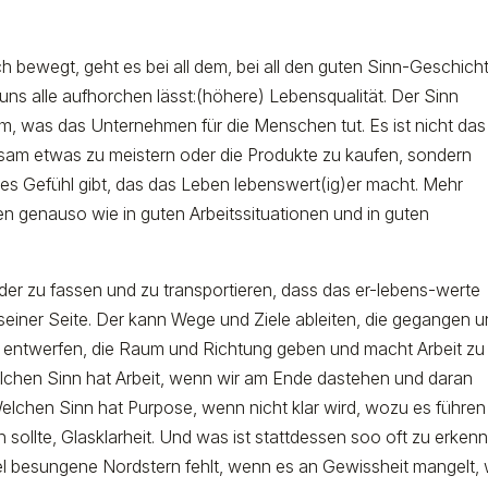
ich bewegt, geht es bei all dem, bei all den guten Sinn-Geschich
ns alle aufhorchen lässt:(höhere) Lebensqualität. Der Sinn
dem, was das Unternehmen für die Menschen tut. Es ist nicht das
insam etwas zu meistern oder die Produkte zu kaufen, sondern
es Gefühl gibt, das das Leben lebenswert(ig)er macht. Mehr
ten genauso wie in guten Arbeitssituationen und in guten
lder zu fassen und zu transportieren, dass das er-lebens-werte
f seiner Seite. Der kann Wege und Ziele ableiten, die gegangen 
n entwerfen, die Raum und Richtung geben und macht Arbeit zu
elchen Sinn hat Arbeit, wenn wir am Ende dastehen und daran
 Welchen Sinn hat Purpose, wenn nicht klar wird, wozu es führen
en sollte, Glasklarheit. Und was ist stattdessen soo oft zu erken
el besungene Nordstern fehlt, wenn es an Gewissheit mangelt,