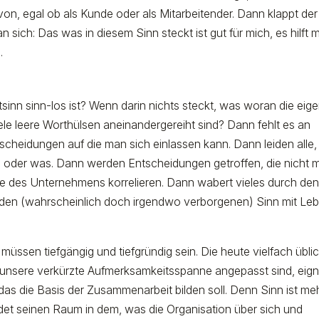
von, egal ob als Kunde oder als Mitarbeitender. Dann klappt der
sich: Das was in diesem Sinn steckt ist gut für mich, es hilft m
.
tsinn sinn-los ist? Wenn darin nichts steckt, was woran die eig
e leere Worthülsen aneinandergereiht sind? Dann fehlt es an
scheidungen auf die man sich einlassen kann. Dann leiden alle,
n oder was. Dann werden Entscheidungen getroffen, die nicht m
dee des Unternehmens korrelieren. Dann wabert vieles durch de
en (wahrscheinlich doch irgendwo verborgenen) Sinn mit Le
müssen tiefgängig und tiefgründig sein. Die heute vielfach übli
f unsere verkürzte Aufmerksamkeitsspanne angepasst sind, eig
, das die Basis der Zusammenarbeit bilden soll. Denn Sinn ist meh
indet seinen Raum in dem, was die Organisation über sich und