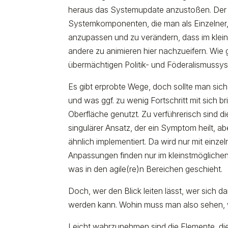
heraus das Systemupdate anzustoßen. Der al
Systemkomponenten, die man als Einzelner, T
anzupassen und zu verändern, dass im kleine
andere zu animieren hier nachzueifern. Wi
übermächtigen Politik- und Föderalismussys
Es gibt erprobte Wege, doch sollte man sic
und was ggf. zu wenig Fortschritt mit sich br
Oberfläche genutzt. Zu verführerisch sind di
singulärer Ansatz, der ein Symptom heilt, ab
ähnlich implementiert. Da wird nur mit einz
Anpassungen finden nur im kleinstmöglichen
was in den agile(re)n Bereichen geschieht.
Doch, wer den Blick leiten lässt, wer sich 
werden kann. Wohin muss man also sehen, 
Leicht wahrzunehmen sind die Elemente, die n