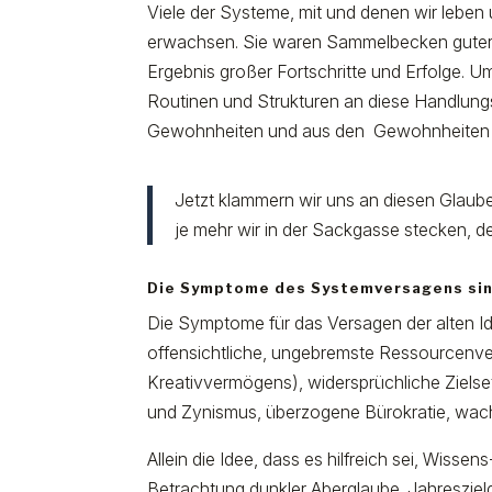
Viele der Systeme, mit und denen wir leben 
erwachsen. Sie waren Sammelbecken guter 
Ergebnis großer Fortschritte und Erfolge. U
Routinen und Strukturen an diese Handlun
Gewohnheiten und aus den Gewohnheiten d
Jetzt klammern wir uns an diesen Glaub
je mehr wir in der Sackgasse stecken, 
Die Symptome des Systemversagens sind
Die Symptome für das Versagen der alten I
offensichtliche, ungebremste Ressourcenv
Kreativvermögens), widersprüchliche Ziels
und Zynismus, überzogene Bürokratie, wach
Allein die Idee, dass es hilfreich sei, Wisse
Betrachtung dunkler Aberglaube. Jahresziel