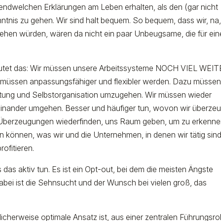
irgendwelchen Erklärungen am Leben erhalten, als den (gar nicht
tnis zu gehen. Wir sind halt bequem. So bequem, dass wir, na,
gehen würden, wären da nicht ein paar Unbeugsame, die für ei
deutet das: Wir müssen unsere Arbeitssysteme NOCH VIEL WEI
, müssen anpassungsfähiger und flexibler werden. Dazu müssen
ortung und Selbstorganisation umzugehen. Wir müssen wieder
einander umgehen. Besser und häufiger tun, wovon wir überzeu
e Überzeugungen wiederfinden, uns Raum geben, um zu erkenne
n können, was wir und die Unternehmen, in denen wir tätig sind
ofitieren.
as aktiv tun. Es ist ein Opt-out, bei dem die meisten Ängste
Dabei ist die Sehnsucht und der Wunsch bei vielen groß, das
icherweise optimale Ansatz ist, aus einer zentralen Führungsrol