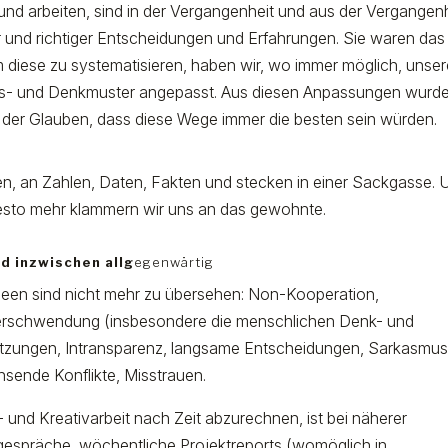
und arbeiten, sind in der Vergangenheit und aus der Vergangen
und richtiger Entscheidungen und Erfahrungen. Sie waren das
m diese zu systematisieren, haben wir, wo immer möglich, unse
gs- und Denkmuster angepasst. Aus diesen Anpassungen wurd
er Glauben, dass diese Wege immer die besten sein würden.
en, an Zahlen, Daten, Fakten und stecken in einer Sackgasse. 
desto mehr klammern wir uns an das gewohnte.
 inzwischen allg
egenwärtig
deen sind nicht mehr zu übersehen: Non-Kooperation,
erschwendung (insbesondere die menschlichen Denk- und
etzungen, Intransparenz, langsame Entscheidungen, Sarkasmu
sende Konflikte, Misstrauen.
ns- und Kreativarbeit nach Zeit abzurechnen, ist bei näherer
gespräche, wöchentliche Projektreports (womöglich in