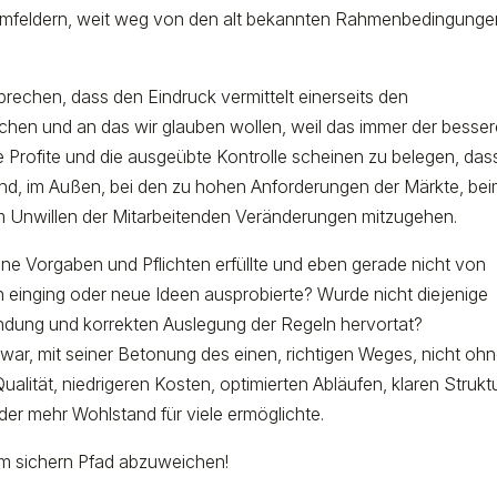
feldern, weit weg von den alt bekannten Rahmenbedingunge
echen, dass den Eindruck vermittelt einerseits den
hen und an das wir glauben wollen, weil das immer der besser
 Profite und die ausgeübte Kontrolle scheinen zu belegen, das
nd, im Außen, bei den zu hohen Anforderungen der Märkte, bei
m Unwillen der Mitarbeitenden Veränderungen mitzugehen.
ine Vorgaben und Pflichten erfüllte und eben gerade nicht von
einging oder neue Ideen ausprobierte? Wurde nicht diejenige
endung und korrekten Auslegung der Regeln hervortat?
war, mit seiner Betonung des einen, richtigen Weges, nicht oh
lität, niedrigeren Kosten, optimierten Abläufen, klaren Strukt
der mehr Wohlstand für viele ermöglichte.
em sichern Pfad abzuweichen!