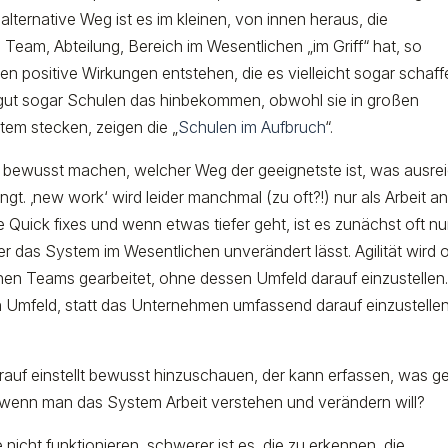
ternative Weg ist es im kleinen, von innen heraus, die
eam, Abteilung, Bereich im Wesentlichen „im Griff“ hat, so
n positive Wirkungen entstehen, die es vielleicht sogar schaff
e gut sogar Schulen das hinbekommen, obwohl sie in großen
tem stecken, zeigen die „
Schulen im Aufbruch
“.
h bewusst machen, welcher Weg der geeignetste ist, was ausre
ingt. ‚new work‘ wird leider manchmal (zu oft?!) nur als Arbeit an
e Quick fixes und wenn etwas tiefer geht, ist es zunächst oft nu
er das System im Wesentlichen unverändert lässt. Agilität wird o
elnen Teams gearbeitet, ohne dessen Umfeld darauf einzustellen
 Umfeld, statt das Unternehmen umfassend darauf einzustellen
darauf einstellt bewusst hinzuschauen, der kann erfassen, was g
wenn man das System Arbeit verstehen und verändern will?
icht funktionieren, schwerer ist es, die zu erkennen, die