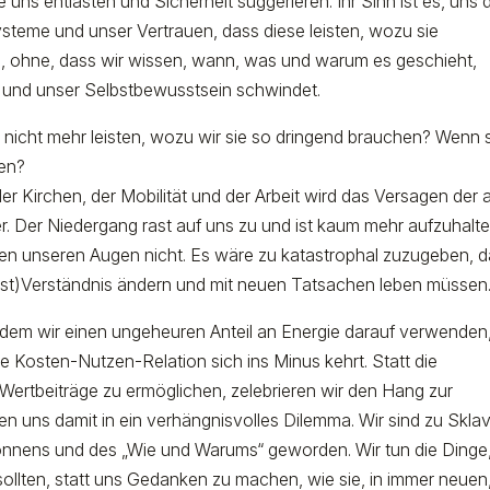
e uns entlasten und Sicherheit suggerieren. Ihr Sinn ist es, uns 
steme und unser Vertrauen, dass diese leisten, wozu sie
n, ohne, dass wir wissen, wann, was und warum es geschieht,
tät und unser Selbstbewusstsein schwindet.
nicht mehr leisten, wozu wir sie so dringend brauchen? Wenn 
ten?
, der Kirchen, der Mobilität und der Arbeit wird das Versagen der 
r. Der Niedergang rast auf uns zu und ist kaum mehr aufzuhalte
uen unseren Augen nicht. Es wäre zu katastrophal zuzugeben, 
lbst)Verständnis ändern und mit neuen Tatsachen leben müssen
i dem wir einen ungeheuren Anteil an Energie darauf verwenden
Kosten-Nutzen-Relation sich ins Minus kehrt. Statt die
ertbeiträge zu ermöglichen, zelebrieren wir den Hang zur
n uns damit in ein verhängnisvolles Dilemma. Wir sind zu Skla
 Könnens und des „Wie und Warums“ geworden. Wir tun die Dinge
 sollten, statt uns Gedanken zu machen, wie sie, in immer neuen