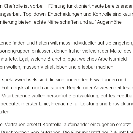
 Chefrolle ist vorbei – Führung funktioniert heute bereits ander
ehungsarbeit. Top-down-Entscheidungen und Kontrolle sind kau
rientierung bieten, echte Nähe schaffen und auf Augenhöhe
ende finden und halten will, muss individueller auf sie eingehen
sonengruppen einlassen, denen früher vielleicht der Makel des
nhaftete. Egal, welche Branche, egal, welches Arbeitsumfeld.
fen wollen, müssen Vielfalt leben und erlebbar machen.
erspektivwechsels sind die sich ändernden Erwartungen und
s Führungskraft noch an starren Regeln oder Anwesenheit festh
t. Mitarbeitende wollen persönliche Entwicklung, echtes Feedb
edeutet in erster Linie, Freiräume für Leistung und Entwicklun
alten.
le. Vertrauen ersetzt Kontrolle, aufeinander einzugehen ersetzt
ße Durchreichen von Aufgaben. Die Führungskraft der Zukunft ke