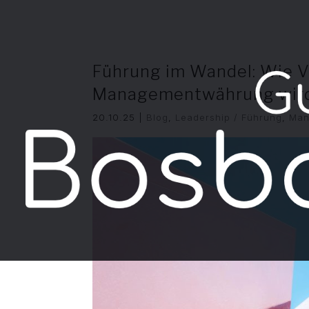
Führung im Wandel: Wie V
Managementwährung wir
20.10.25
|
Blog
,
Leadership / Führung
,
Man