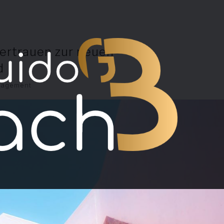
ertrauen zur neuen
d
agement