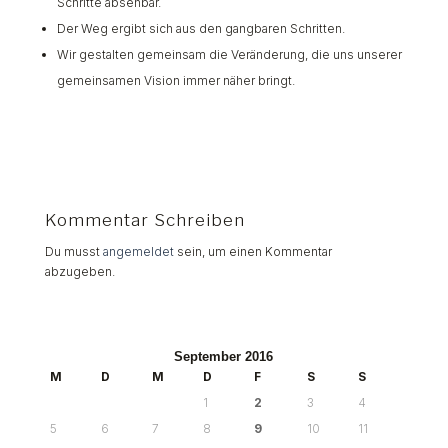
Schritte absehbar.
Der Weg ergibt sich aus den gangbaren Schritten.
Wir gestalten gemeinsam die Veränderung, die uns unserer
gemeinsamen Vision immer näher bringt.
Kommentar Schreiben
Du musst
angemeldet
sein, um einen Kommentar
abzugeben.
September 2016
M
D
M
D
F
S
S
1
2
3
4
5
6
7
8
9
10
11