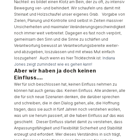
Nachteil: es bildet einen Klotz am Bein, der zu oft, zu intensiv
Bewegung ver- und behindert. Wir schaufeln uns damit mit
Steinaxt und Holzschaufel unser eigenes Grab. Vorgabe von
Zielen, Planung und Kontrolle sind selbst in Zeiten massiver
Unsicherheiten und maximaler Veränderungsgeschwindigkeit
noch immer weit verbreitet. Dagegen es fast noch verpönt,
gemeinsam den Sinn und die Sinne zu schärfen und
Verantwortung bewusst an Verantwortungsbereite weiter-
und abzugeben, loszulassen und mit etwas Mut einfach
loszugehen! Auch wenn es hier Tricktechnik ist:
Indiana
Jones zeigt zumindest wie es gehen kann!
Aber wir haben ja doch keinen
Einfluss….
Wer für sich beschlossen hat, keinen Einfluss nehmen zu
können hat auch genau das: Keinen Einfluss. Alle anderen, alle
die für sich neue Szenarien denken, die darüber sprechen
und schreiben, die in den Dialog gehen, alle, die Hoffnung
tragen, dass sie auch in fünf Jahren noch verstehen wollen,
was um sie herum passiert, all die haben Einfluss auf das was
geschieht. Dieser Einfluss startet damit zu verstehen, dass
Anpassungsfähigkeit und Flexibilität Sicherheit und Stabilität
erzeugt und erfordert. Wer dieses Verständnis in sich trägt,