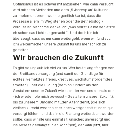
Optimismus ist es schwer mit anzusehen, wie dann versucht
wird mit alten Methoden und dem „5 Jahresplan“ Kultur neu
zu implementieren - wenn eigentlich klar ist, dass die
Prozesse allem im Weg stehen oder die Betriebslogik
verquer ist. Manchmal denke ich: „Was soll’s? Da hat der letzte
eh schon das Licht ausgemacht.“ Und doch bin ich
überzeugt, dass es nur dann weitergeht, wenn wir (und auch
ich) weitermachen unsere Zukunft für uns menschlich zu
gestalten.
Wir brauchen die Zukunft
Es gibt so unglaublich viel zu tun. Wer heute, angefangen von
der Breitbandversorgung (und damit der Grundlage für
echtes, vernetztes, freies, kreatives, wachstumsförderndes
arbeiten), über die Bildung (der von Kindern als den
Gestaltern unserer Zukunft wie auch der von uns allen als den
- ich wiederhole mich bewusst - Gestaltern unserer Zukunft),
bis zu unserem Umgang mit „den Alten“ denkt, (die sich
vielfach zurecht weder sicher, noch wertgeschätzt, noch gut
versorgt fühlen - und das in die Richtung weiterdacht werden
sollte, dass wir alle uns einmal alt, unsicher, unversorgt und
ins Abseits gedrängt fühlen könn(t)en), der kann jetzt, hier