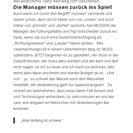
des Bildschirms. Ganz weit weg vom Geschehen.
Die Manager müssen zurück ins Spiel!
Auch wenn ich sonst den Begriff“ müssen“ vermeide und
(wenn schon, dann doch) lieber von von „sollen“ und noch
lieber von „können“ und „dürfen“ spreche, hier MÜSSEN die
Manager, die Führungskräfte und Top-Entscheider zurück ins
Spiel, wenn sie noch eine Daseinsberechtigung als
„Richtungsweiser“ und „Leader“ haben wollen. Wer
verantwortungsvoll in einem Unternehmen tätig ist, MUSS
spätestens JETZT beginnen es zu gestalten, der muss in die
Zukunft blicken, der muss aktiv werden und der kann und darf
nicht sagen, ist mir zu teuer und ich mach es nächstes Jahr,
wenn alles klarer erscheint und wieder Budget da ist. Und
sch…. ja - so schnell das Wasser auch den Wasserfall
hinabfällt, die Veränderung geht nur quälend langsam. So
schnell wir wahrnehmen, dass neue Ideen Fuß fassen und
sich Technologien entwickeln, so sehr müssen wir uns klar
sein, wie langsam wir Menschen mit Veränderungen klar
kommen.
„Aller Anfang ist schwer.“