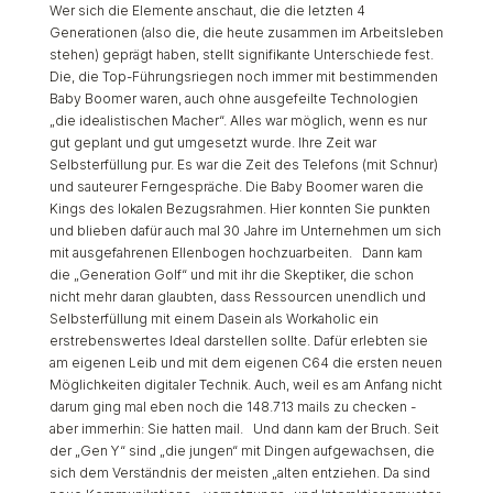
Wer sich die Elemente anschaut, die die letzten 4
Generationen (also die, die heute zusammen im Arbeitsleben
stehen) geprägt haben, stellt signifikante Unterschiede fest.
Die, die Top-Führungsriegen noch immer mit bestimmenden
Baby Boomer waren, auch ohne ausgefeilte Technologien
„die idealistischen Macher“. Alles war möglich, wenn es nur
gut geplant und gut umgesetzt wurde. Ihre Zeit war
Selbsterfüllung pur. Es war die Zeit des Telefons (mit Schnur)
und sauteurer Ferngespräche. Die Baby Boomer waren die
Kings des lokalen Bezugsrahmen. Hier konnten Sie punkten
und blieben dafür auch mal 30 Jahre im Unternehmen um sich
mit ausgefahrenen Ellenbogen hochzuarbeiten. Dann kam
die „Generation Golf“ und mit ihr die Skeptiker, die schon
nicht mehr daran glaubten, dass Ressourcen unendlich und
Selbsterfüllung mit einem Dasein als Workaholic ein
erstrebenswertes Ideal darstellen sollte. Dafür erlebten sie
am eigenen Leib und mit dem eigenen C64 die ersten neuen
Möglichkeiten digitaler Technik. Auch, weil es am Anfang nicht
darum ging mal eben noch die 148.713 mails zu checken -
aber immerhin: Sie hatten mail. Und dann kam der Bruch. Seit
der „Gen Y“ sind „die jungen“ mit Dingen aufgewachsen, die
sich dem Verständnis der meisten „alten entziehen. Da sind