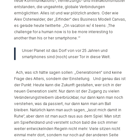
neue Kommunikations-, vernetzungs- und Interaktionsmuster
entstanden, die ungeahnte, globale Verbindungen
ermöglichten. Alles ist und war plötzlich anders. Oder wie
Alex Osterwalder, der „Erfinder“ des Business Modell Canvas,
es gerade heute twitterte: „On vacation w/ 4 teens: ‚The
challenge for a human now is to be more interesting to
another than his or her smartphone.‘”
Unser Planet ist das Dorf von vor 25 Jahren und
smartphones sind (noch) unser Tor in diese Welt.
Ach, was ich hätte sagen sollen: „Generationen“ sind keine
Frage des Alters, sondern der Einstellung. Und genau das ist
der Punkt: Heute kann die Zukunft gestalten, wer sich in der
neuen Generation sieht. Nur dann ist der Zugang zu vielen
Veränderungstreibern überbrückbar, nur dann kann man noch
verstehen, was da passiert, nur dann kann man am Ball
bleiben. Natürlich kann man auch sagen, „lasst mich damit in
Ruhe“, aber dann ist man auch raus aus dem Spiel. Man sitzt
am Spielfeldrand und versteht schon bald die sich immer
weiter entwickelnden Regeln nicht mehr. Viele sitzen nicht
einmal mehr dort, sondern nur noch auf der anderen Seite