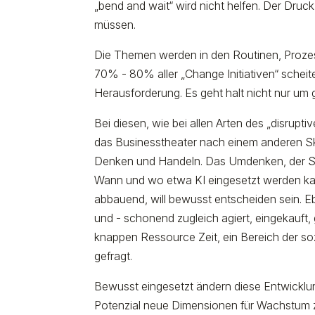
„bend and wait“ wird nicht helfen. Der Dru
müssen.
Die Themen werden in den Routinen, Prozesse
70% - 80% aller „Change Initiativen“ scheiter
Herausforderung. Es geht halt nicht nur um 
Bei diesen, wie bei allen Arten des „disrupt
das Businesstheater nach einem anderen Skri
Denken und Handeln. Das Umdenken, der Sch
Wann und wo etwa KI eingesetzt werden kann,
abbauend, will bewusst entscheiden sein. Eb
und - schonend zugleich agiert, eingekauft,
knappen Ressource Zeit, ein Bereich der sozi
gefragt.
Bewusst eingesetzt ändern diese Entwicklu
Potenzial neue Dimensionen für Wachstum zu