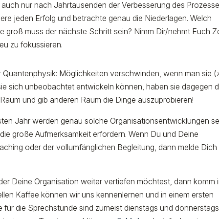
 das auch nur nach Jahrtausenden der Verbesserung des Prozesse
iere jeden Erfolg und betrachte genau die Niederlagen. Welch
e groß muss der nächste Schritt sein? Nimm Dir/nehmt Euch Ze
eu zu fokussieren.
er Quantenphysik: Möglichkeiten verschwinden, wenn man sie (
ie sich unbeobachtet entwickeln können, haben sie dagegen 
ir Raum und gib anderen Raum die Dinge auszuprobieren!
ten Jahr werden genau solche Organisationsentwicklungen se
 die große Aufmerksamkeit erfordern. Wenn Du und Deine
oaching oder der vollumfänglichen Begleitung, dann melde Dich
r Deine Organisation weiter vertiefen möchtest, dann komm 
ellen Kaffee können wir uns kennenlernen und in einem ersten
e für die Sprechstunde sind zumeist dienstags und donnerstag