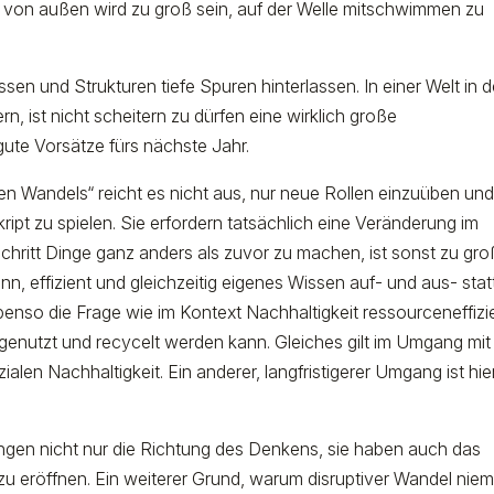
ck von außen wird zu groß sein, auf der Welle mitschwimmen zu
n und Strukturen tiefe Spuren hinterlassen. In einer Welt in d
n, ist nicht scheitern zu dürfen eine wirklich große
gute Vorsätze fürs nächste Jahr.
iven Wandels“ reicht es nicht aus, nur neue Rollen einzuüben un
pt zu spielen. Sie erfordern tatsächlich eine Veränderung im
ritt Dinge ganz anders als zuvor zu machen, ist sonst zu gro
 effizient und gleichzeitig eigenes Wissen auf- und aus- stat
enso die Frage wie im Kontext Nachhaltigkeit ressourceneffizi
 genutzt und recycelt werden kann. Gleiches gilt im Umgang mit
alen Nachhaltigkeit. Ein anderer, langfristigerer Umgang ist hie
ngen nicht nur die Richtung des Denkens, sie haben auch das
 eröffnen. Ein weiterer Grund, warum disruptiver Wandel niem