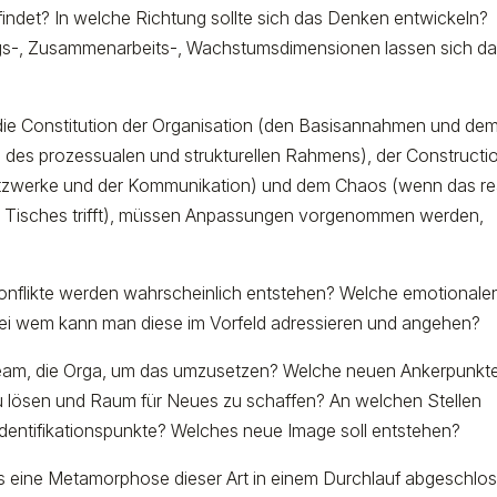
indet? In welche Richtung sollte sich das Denken entwickeln?
s-, Zusammenarbeits-, Wachstumsdimensionen lassen sich da
f die Constitution der Organisation (den Basisannahmen und de
g des prozessualen und strukturellen Rahmens), der Constructi
tzwerke und der Kommunikation) und dem Chaos (wenn das re
nen Tisches trifft), müssen Anpassungen vorgenommen werden,
Konflikte werden wahrscheinlich entstehen? Welche emotionale
 bei wem kann man diese im Vorfeld adressieren und angehen?
Team, die Orga, um das umzusetzen? Welche neuen Ankerpunkt
zu lösen und Raum für Neues zu schaffen? An welchen Stellen
dentifikationspunkte? Welches neue Image soll entstehen?
s eine Metamorphose dieser Art in einem Durchlauf abgeschlo