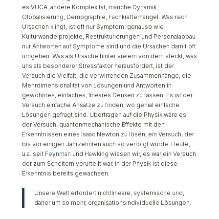
es VUCA, andere Komplexität, manche Dynamik,
Globalisierung, Demographie, Fachkräftemangel. Was nach
Ursachen klingt, ist oft nur Symptom, genauso wie
Kulturwandelprojekte, Restrukturierungen und Personalabbau
nur Antworten auf Symptome sind und die Ursachen damit oft
umgehen. Was als Ursache hinter vielem von dem steckt, was
uns als besonderer Stressfaktor herausfordert, ist der
Versuch die Vielfalt, die verwirrenden Zusammenhänge, die
Mehrdimensionalität von Lösungen und Antworten in
gewohntes, einfaches, lineares Denken zu fassen. Es ist der
Versuch
einfache
Ansätze zu finden, wo
genial einfache
Lösungen gefragt sind. Übertragen auf die Physik wäre es
der Versuch, quantenmechanische Effekte mit den
Erkenntnissen eines Isaac Newton zu lösen, ein Versuch, der
bis vor einigen Jahrzehnten auch so verfolgt wurde. Heute,
u.a. seit
Feynman
und
Hawking
wissen wir, es war ein Versuch
der zum Scheitern verurteilt war. In der Physik ist diese
Erkenntnis bereits gewachsen.
Unsere Welt erfordert nichtlineare, systemische und,
daher um so mehr, organisationsindividuelle Lösungen.