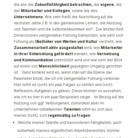
die alle die
Zukunftsfähigkeit betrachten,
die
eigene
, die
der
Mitarbeiter und
Kollegen
, sowie die des
Unternehmens
. Wie sehr fließt die Ausrichtung auf die
nächsten Jahre z.B. in das gemeinsame Lernen, die Nutzung
von Talenten und die Selbstwirksamkeit ein? Die letzten fünf
Dimensionen zeitgemäßer Führung betrachten, wie sehr sich
Führung als
(Be)hüter von Werten und Kultur
versteht, wie
Zusammenarbeit aktiv ausgestaltet
wird, wie
Mitarbeiter
in ihrer Entwicklung gefördert
werden, wie
Vernetzung
und Kommunikation
unterstützt wird und wie sehr der Blick
auf einen von
Menschlichkeit
geprägten Umgang gerichtet
ist. Ganz konkret wird es, wenn man auf die Ebene der
Parameter blickt, die ich mit zeitgemäßer Führung verbinde.
Hier lohnt es (sich) ein paar Fragen zu stellen und (sich)
Reflexions-Aufgaben zu geben. Diese können so aussehen,
wie ich es hier in ein paar Beispielen zeige. Im Bezug auf die
Nutzung von ggf. Verborgenen, zumindest aber im
Unternehmen unbekannten
Talenten
lohnt es sich (aus
meiner Sicht), sich
regelmäßig zu fragen
:
Welche meiner Talente und besonderen Fähigkeiten, auch
außerhalb meines eigentlichen Arbeitsbereiches, konnte