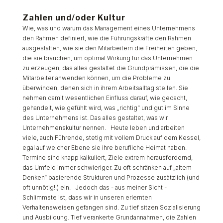
Zahlen und/oder Kultur
Wie, was und warum das Management eines Unternehmens
den Rahmen definiert, wie die Führungskräfte den Rahmen
ausgestalten, wie sie den Mitarbeitern die Freiheiten geben,
die sie brauchen, um optimal Wirkung für das Unternehmen
zu erzeugen, das alles gestaltet die Grundprämissen, die die
Mitarbeiter anwenden können, um die Probleme zu
überwinden, denen sich in ihrem Arbeitsalltag stellen. Sie
nehmen damit wesentlichen Einfluss darauf, wie gedacht,
gehandelt, wie gefühlt wird, was „richtig“ und gut im Sinne
des Unternehmens ist. Das alles gestaltet, was wir
Unternehmenskultur nennen. Heute leben und arbeiten
viele, auch Führende, stetig mit vollem Druck auf dem Kessel,
egal auf welcher Ebene sie ihre berufliche Heimat haben.
Termine sind knapp kalkuliert, Ziele
extrem
herausfordernd,
das Umfeld immer schwieriger. Zu oft schränken auf „altem
Denken“ basierende Strukturen und Prozesse zusätzlich (und
oft unnötig!!) ein. Jedoch das - aus meiner Sicht -
Schlimmste ist, dass wir in unseren erlernten
Verhaltensweisen gefangen sind. Zu tief sitzen Sozialisierung
und Ausbildung. Tief verankerte Grundannahmen, die Zahlen