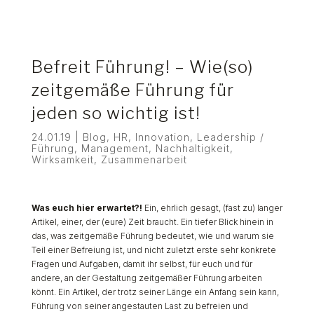
Befreit Führung! – Wie(so)
zeitgemäße Führung für
jeden so wichtig ist!
24.01.19
|
Blog
,
HR
,
Innovation
,
Leadership /
Führung
,
Management
,
Nachhaltigkeit
,
Wirksamkeit
,
Zusammenarbeit
Was euch hier erwartet?!
Ein, ehrlich gesagt, (fast zu) langer
Artikel, einer, der (eure) Zeit braucht. Ein tiefer Blick hinein in
das, was zeitgemäße Führung bedeutet, wie und warum sie
Teil einer Befreiung ist, und nicht zuletzt erste sehr konkrete
Fragen und Aufgaben, damit ihr selbst, für euch und für
andere, an der Gestaltung zeitgemäßer Führung arbeiten
könnt. Ein Artikel, der trotz seiner Länge ein Anfang sein kann,
Führung von seiner angestauten Last zu befreien und