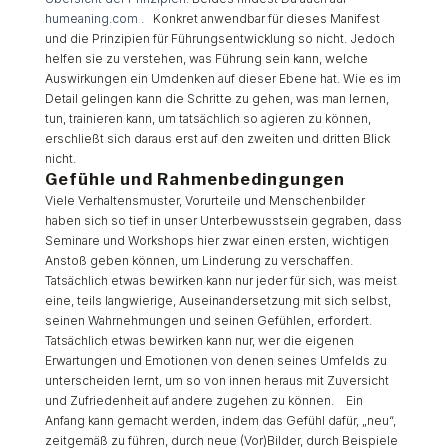
humeaning.com
.
Konkret anwendbar für dieses Manifest
und die Prinzipien für Führungsentwicklung so nicht. Jedoch
helfen sie zu verstehen, was Führung sein kann, welche
Auswirkungen ein Umdenken auf dieser Ebene hat. Wie es im
Detail gelingen kann die Schritte zu gehen, was man lernen,
tun, trainieren kann, um tatsächlich so agieren zu können,
erschließt sich daraus erst auf den zweiten und dritten Blick
nicht.
Gefühle und Rahmenbedingungen
Viele Verhaltensmuster, Vorurteile und Menschenbilder
haben sich so tief in unser Unterbewusstsein gegraben, dass
Seminare und Workshops hier zwar einen ersten, wichtigen
Anstoß geben können, um Linderung zu verschaffen.
Tatsächlich etwas bewirken kann nur jeder für sich, was meist
eine, teils langwierige, Auseinandersetzung mit sich selbst,
seinen Wahrnehmungen und seinen Gefühlen, erfordert.
Tatsächlich etwas bewirken kann nur, wer die eigenen
Erwartungen und Emotionen von denen seines Umfelds zu
unterscheiden lernt, um so von innen heraus mit Zuversicht
und Zufriedenheit auf andere zugehen zu können.
Ein
Anfang kann gemacht werden, indem das Gefühl dafür, „neu“,
zeitgemäß zu führen, durch neue (Vor)Bilder, durch Beispiele