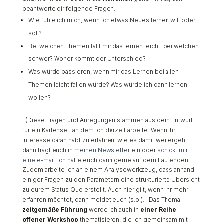
beantworte dir folgende Fragen:
Wie fühle ich mich, wenn ich etwas Neues lernen will oder
soll?
Bei welchen Themen fällt mir das lernen leicht, bei welchen
schwer? Woher kommt der Unterschied?
Was würde passieren, wenn mir das Lernen bei allen
Themen leicht fallen würde? Was würde ich dann lernen
wollen?
(Diese Fragen und Anregungen stammen aus dem Entwurf
für ein Kartenset, an dem ich derzeit arbeite. Wenn ihr
Interesse daran habt zu erfahren, wie es damit weitergeht,
dann tragt euch in
meinen Newsletter
ein oder
schickt mir
eine e-mail
. Ich halte euch dann gerne auf dem Laufenden.
Zudem arbeite ich an einem Analysewerkzeug, dass anhand
einiger Fragen zu den Parametern eine strukturierte Übersicht
zu eurem Status Quo erstellt. Auch hier gilt, wenn ihr mehr
erfahren möchtet, dann meldet euch (s.o.).
Das Thema
zeitgemäße Führung
werde ich auch in
einer Reihe
offener Workshop
thematisieren, die ich gemeinsam mit