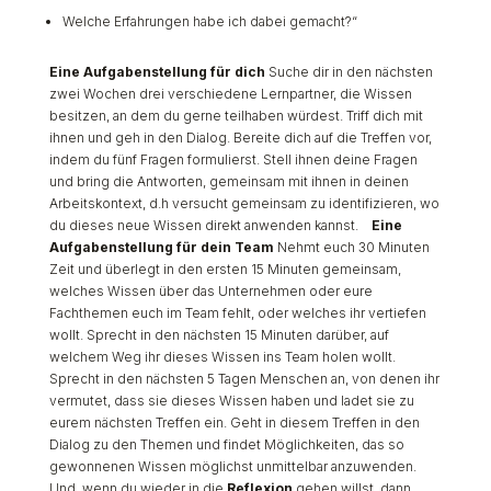
Welche Erfahrungen habe ich dabei gemacht?“
Eine Aufgabenstellung für dich
Suche dir in den nächsten
zwei Wochen drei verschiedene Lernpartner, die Wissen
besitzen, an dem du gerne teilhaben würdest. Triff dich mit
ihnen und geh in den Dialog. Bereite dich auf die Treffen vor,
indem du fünf Fragen formulierst. Stell ihnen deine Fragen
und bring die Antworten, gemeinsam mit ihnen in deinen
Arbeitskontext, d.h versucht gemeinsam zu identifizieren, wo
du dieses neue Wissen direkt anwenden kannst.
Eine
Aufgabenstellung für dein Team
Nehmt euch 30 Minuten
Zeit und überlegt in den ersten 15 Minuten gemeinsam,
welches Wissen über das Unternehmen oder eure
Fachthemen euch im Team fehlt, oder welches ihr vertiefen
wollt. Sprecht in den nächsten 15 Minuten darüber, auf
welchem Weg ihr dieses Wissen ins Team holen wollt.
Sprecht in den nächsten 5 Tagen Menschen an, von denen ihr
vermutet, dass sie dieses Wissen haben und ladet sie zu
eurem nächsten Treffen ein. Geht in diesem Treffen in den
Dialog zu den Themen und findet Möglichkeiten, das so
gewonnenen Wissen möglichst unmittelbar anzuwenden.
Und, wenn du wieder in die
Reflexion
gehen willst, dann