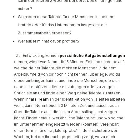
ich in den letzten 2 Wochen bei der Arbeit einbringen und
nutzen?
Wo haben diese Talente für die Menschen in meinem
Umfeld oder für das Unternehmen insgesamt die
Zusammenarbeit verbessert?
Wer außer mir hat davon profitiert?
Zur Entwicklung können
persönliche Aufgabenstellungen
dienen, wie etwa:
Nimm dir 15 Minuten Zeit und schreibe auf,
welche deiner Talente die meisten Menschen in deinem
Arbeitsumfeld von dir noch nicht kennen. Überlege, wo du
diese einbringen kannst und finde die Menschen, die dich
dabei unterstützen, diese einzubringen oder zu zeigen.
Sprich sie an und finde einen Weg deine Talente zu nutzen.
Wenn ihr
als Team
an der Identifikation von Talenten arbeiten
wollt, dann:
Nehmt euch 20 Minuten Zeit und tauscht euch
über die Talente aus, die ich im Arbeitsalltag nicht zeigen
könnt. Findet heraus, wer ähnliche Talente hat und wo solche
im Unternehmen eingesetzt werden (könnten). Vereinbart
einen Termin für eine „Talentprobe“ in den nächsten zwei
Wochen, bei der ihr euch gegenseitig zeigt, wozu euch