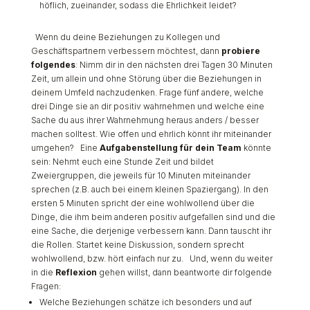
höflich, zueinander, sodass die Ehrlichkeit leidet?
Wenn du deine Beziehungen zu Kollegen und
Geschäftspartnern verbessern möchtest, dann
probiere
folgendes
:
Nimm dir in den nächsten drei Tagen 30 Minuten
Zeit, um allein und ohne Störung über die Beziehungen in
deinem Umfeld nachzudenken. Frage fünf andere, welche
drei Dinge sie an dir positiv wahrnehmen und welche eine
Sache du aus ihrer Wahrnehmung heraus anders / besser
machen solltest. Wie offen und ehrlich könnt ihr miteinander
umgehen?
Eine
Aufgabenstellung für dein Team
könnte
sein:
Nehmt euch eine Stunde Zeit und bildet
Zweiergruppen, die jeweils für 10 Minuten miteinander
sprechen (z.B. auch bei einem kleinen Spaziergang). In den
ersten 5 Minuten spricht der eine wohlwollend über die
Dinge, die ihm beim anderen positiv aufgefallen sind und die
eine Sache, die derjenige verbessern kann. Dann tauscht ihr
die Rollen. Startet keine Diskussion, sondern sprecht
wohlwollend, bzw. hört einfach nur zu.
Und, wenn du weiter
in die
Reflexion
gehen willst, dann beantworte dir folgende
Fragen:
Welche Beziehungen schätze ich besonders und auf