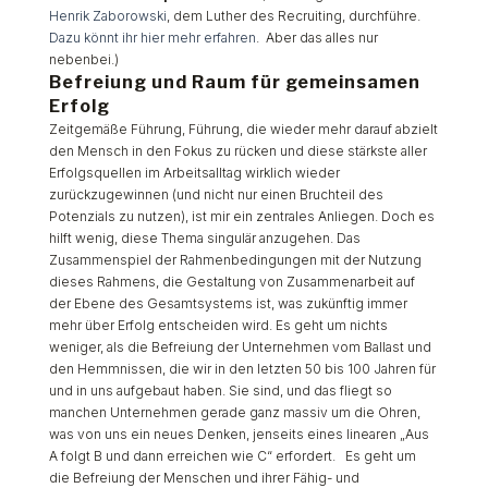
Henrik Zaborowski
, dem Luther des Recruiting, durchführe.
Dazu könnt ihr hier mehr erfahren
.
Aber das alles nur
nebenbei.)
Befreiung und Raum für gemeinsamen
Erfolg
Zeitgemäße Führung, Führung, die wieder mehr darauf abzielt
den Mensch in den Fokus zu rücken und diese stärkste aller
Erfolgsquellen im Arbeitsalltag wirklich wieder
zurückzugewinnen (und nicht nur einen Bruchteil des
Potenzials zu nutzen), ist mir ein zentrales Anliegen. Doch es
hilft wenig, diese Thema singulär anzugehen. Das
Zusammenspiel der Rahmenbedingungen mit der Nutzung
dieses Rahmens, die Gestaltung von Zusammenarbeit auf
der Ebene des Gesamtsystems ist, was zukünftig immer
mehr über Erfolg entscheiden wird. Es geht um nichts
weniger, als die Befreiung der Unternehmen vom Ballast und
den Hemmnissen, die wir in den letzten 50 bis 100 Jahren für
und in uns aufgebaut haben. Sie sind, und das fliegt so
manchen Unternehmen gerade ganz massiv um die Ohren,
was von uns ein neues Denken, jenseits eines linearen „Aus
A folgt B und dann erreichen wie C“ erfordert. Es geht um
die Befreiung der Menschen und ihrer Fähig- und