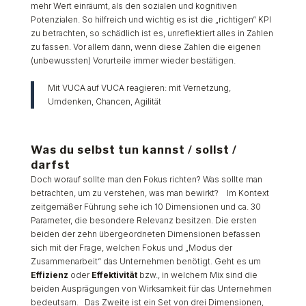
mehr Wert einräumt, als den sozialen und kognitiven
Potenzialen. So hilfreich und wichtig es ist die „richtigen“ KPI
zu betrachten, so schädlich ist es, unreflektiert alles in Zahlen
zu fassen. Vor allem dann, wenn diese Zahlen die eigenen
(unbewussten) Vorurteile immer wieder bestätigen.
Mit VUCA auf VUCA reagieren: mit Vernetzung,
Umdenken, Chancen, Agilität
Was du selbst tun kannst / sollst /
darfst
Doch worauf sollte man den Fokus richten? Was sollte man
betrachten, um zu verstehen, was man bewirkt?
Im Kontext
zeitgemäßer Führung sehe ich 10 Dimensionen und ca. 30
Parameter, die besondere Relevanz besitzen. Die ersten
beiden der zehn übergeordneten Dimensionen befassen
sich mit der Frage, welchen Fokus und „Modus der
Zusammenarbeit“ das Unternehmen benötigt. Geht es um
Effizienz
oder
Effektivität
bzw., in welchem Mix sind die
beiden Ausprägungen von Wirksamkeit für das Unternehmen
bedeutsam. Das Zweite ist ein Set von drei Dimensionen,