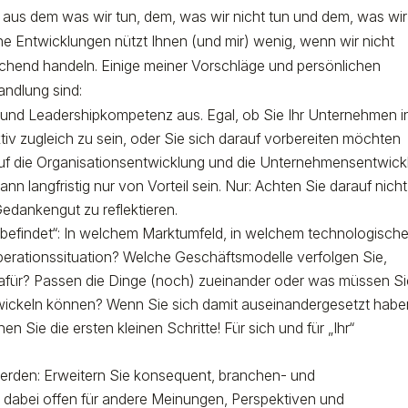
 aus dem was wir tun, dem, was wir nicht tun und dem, was wir
e Entwicklungen nützt Ihnen (und mir) wenig, wenn wir nicht
chend handeln. Einige meiner Vorschläge und persönlichen
andlung sind:
nd Leadershipkompetenz aus. Egal, ob Sie Ihr Unternehmen in
iv zugleich zu sein, oder Sie sich darauf vorbereiten möchten
s auf die Organisationsentwicklung und die Unternehmensentwic
n langfristig nur von Vorteil sein. Nur: Achten Sie darauf nicht
edankengut zu reflektieren.
 befindet“: In welchem Marktumfeld, in welchem technologisch
erationssituation? Welche Geschäftsmodelle verfolgen Sie,
für? Passen die Dinge (noch) zueinander oder was müssen Si
twickeln können? Wenn Sie sich damit auseinandergesetzt habe
n Sie die ersten kleinen Schritte! Für sich und für „Ihr“
werden: Erweitern Sie konsequent, branchen- und
 dabei offen für andere Meinungen, Perspektiven und