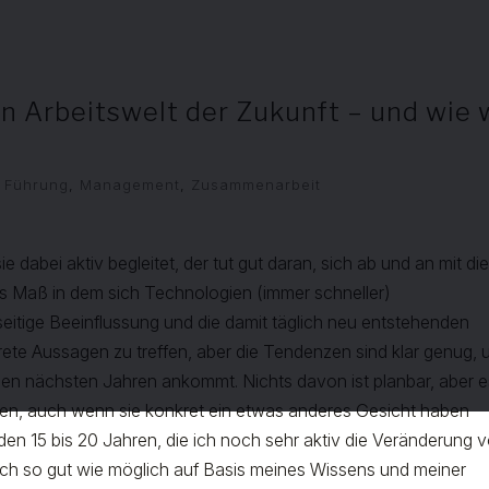
en Arbeitswelt der Zukunft – und wie 
/ Führung
,
Management
,
Zusammenarbeit
 dabei aktiv begleitet, der tut gut daran, sich ab und an mit di
as Maß in dem sich Technologien (immer schneller)
itige Beeinflussung und die damit täglich neu entstehenden
ete Aussagen zu treffen, aber die Tendenzen sind klar genug,
 den nächsten Jahren ankommt. Nichts davon ist planbar, aber 
eiten, auch wenn sie konkret ein etwas anderes Gesicht haben
nden 15 bis 20 Jahren, die ich noch sehr aktiv die Veränderung 
te mich so gut wie möglich auf Basis meines Wissens und meiner