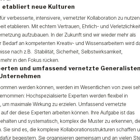
etabliert neue Kulturen
ür verbesserte, intensivere, vernetzter Kollaboration zu nutzen
t etablieren. Mit echtem Vertrauen, Ehrlich- und Verletzlichkei
netzung aufzubauen. In der Zukunft sind wir wieder mehr als
 Bedarf an kompetenten Kreativ- und Wissensarbeitern wird d
isse nach z.B.
Stabilität, Sicherheit, Selbstwirksamkeit,
 mehr in den Fokus rücken.
xperten und umfassend vernetzte Generaliste
r Unternehmen
ernommen werden können, werden im Wesentlichen von zwei se
rnommen: Hochspezialisierte Experten werden flexibel in
um maximale Wirkung zu erzielen. Umfassend vernetzte
, auf der diese Experten arbeiten können. Ihre Aufgabe ist das
halten und systematisch, komplex die Muster zu erkennen, di
Sie sind es, die komplexe Kollaborationsstrukturen schaffen 
dafür begeistern. Sie organisieren gemeinsam und an vielen Ste