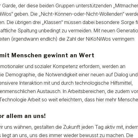
r Garde, der diese beiden Gruppen unterstützenden „Mitmacher
öNiWos“ geben. Die „Nicht-Können-oder-Nicht-Wollenden“ werd
en. Die übrigen drei „Klassen“ müssen dabei besondere Sorge f
aftliche Spaltung unbedingt zu vermeiden. Mit neuen Generati
iten (irgendwann endlich) die Zahl der NiKöNiWos verringern
d mit Menschen gewinnt an Wert
 emotionaler und sozialer Kompetenz erfordern, werden an
e Demographie, die Notwendigkeit einer neuen auf Dialog und
nsivere Interaktion mit und durch technologische Hilfsmittel,
chenmenschlichen Austausch. In Arbeitsbereichen, die zudem vo
Technologie Arbeit so weit erleichtern, dass hier mehr Mensch
or allem an uns!
 wir uns wähnen, gestalten die Zukunft jeden Tag aktiv mit, indem
Es liegt an uns, uns dies immer wieder bewusst zu machen. Die