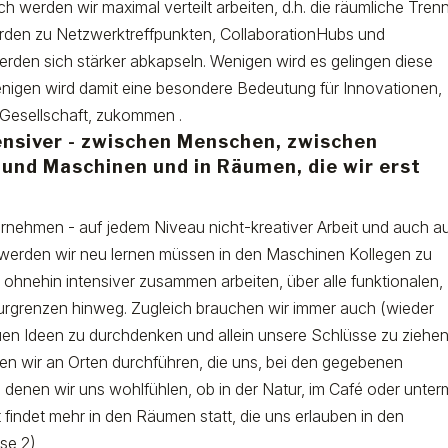
ch werden wir maximal verteilt arbeiten, d.h. die räumliche Tre
erden zu Netzwerktreffpunkten, CollaborationHubs und
rden sich stärker abkapseln. Wenigen wird es gelingen diese
enigen wird damit eine besondere Bedeutung für Innovationen,
 Gesellschaft, zukommen .
tensiver - zwischen Menschen, zwischen
und Maschinen und in Räumen, die wir erst
ehmen - auf jedem Niveau nicht-kreativer Arbeit und auch a
 werden wir neu lernen müssen in den Maschinen Kollegen zu
ohnehin intensiver zusammen arbeiten, über alle funktionalen,
lturgrenzen hinweg. Zugleich brauchen wir immer auch (wieder
uen Ideen zu durchdenken und allein unsere Schlüsse zu ziehen
en wir an Orten durchführen, die uns, bei den gegebenen
 denen wir uns wohlfühlen, ob in der Natur, im Café oder unter
findet mehr in den Räumen statt, die uns erlauben in den
se 2)