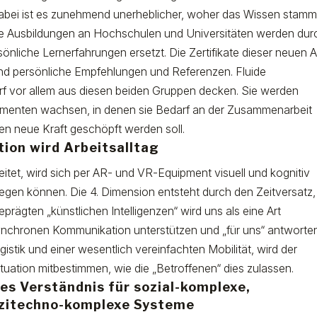
Dabei ist es zunehmend unerheblicher, woher das Wissen stamm
e Ausbildungen an Hochschulen und Universitäten werden dur
sönliche Lernerfahrungen ersetzt. Die Zertifikate dieser neuen A
sind persönliche Empfehlungen und Referenzen. Fluide
f vor allem aus diesen beiden Gruppen decken. Sie werden
menten wachsen, in denen sie Bedarf an der Zusammenarbeit
en neue Kraft geschöpft werden soll.
ion wird Arbeitsalltag
itet, wird sich per AR- und VR-Equipment visuell und kognitiv
wegen können. Die 4. Dimension entsteht durch den Zeitversatz,
geprägten „künstlichen Intelligenzen“ wird uns als eine Art
 asynchronen Kommunikation unterstützen und „für uns“ antworte
tik und einer wesentlich vereinfachten Mobilität, wird der
ituation mitbestimmen, wie die „Betroffenen“ dies zulassen.
ues Verständnis für sozial-komplexe,
ozitechno-komplexe Systeme