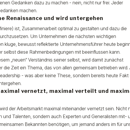
eigenen Gedanken dazu zu machen - nein, nicht nur frei: Jeder
 Gedanken machen.
ne Renaissance und wird untergehen
iniere) ist, Zusammenarbeit optimal zu gestalten und dazu die
rchzusetzen. Um Unternehmen die nächsten wichtigen
n kluge, bewusst reflektierte Unternehmensführer heute begin
der selbst diese Rahmenbedingungen mit beeinflussen kann.
sem „neuen“ Verständnis seiner selbst, wird damit zunächst
 die Zeit ein Thema, das von allen gemeinsam betrieben wird.
dership - was aber keine These, sondern bereits heute Fakt i
ntergehen.
maximal vernetzt, maximal verteilt und maxim
ird der Arbeitsmarkt maximal miteinander vernetzt sein. Nicht 
n und Talenten, sondern auch Experten und Generalisten mit- 
gemeinsamen Bekannten benötigen, um jemand anders im für un