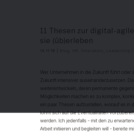
11 Thesen zur digital-agil
sie (üb)erleben
14.11.18
|
Blog
,
HR
,
Innovation
,
Leadership 
Wer Unternehmen in die Zukunft führt oder sie
Zukunft intensiver auseinanderzusetzen. D
weiterentwickeln, deren permanente gegense
Möglichkeiten machen es zu komplex, konkr
ein paar Thesen aufzustellen, worauf es in
lohnt sich auf die Eventualitäten vorzuber
werden. Ich jedenfalls - mit den zu erwarte
Arbeit initiieren und begleiten will - berei