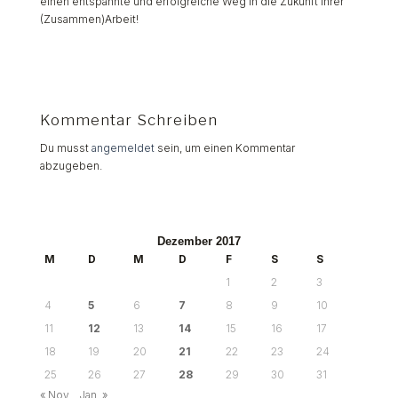
einen entspannte und erfolgreiche Weg in die Zukunft Ihrer
(Zusammen)Arbeit!
Kommentar Schreiben
Du musst
angemeldet
sein, um einen Kommentar
abzugeben.
Dezember 2017
M
D
M
D
F
S
S
1
2
3
4
5
6
7
8
9
10
11
12
13
14
15
16
17
18
19
20
21
22
23
24
25
26
27
28
29
30
31
« Nov.
Jan. »