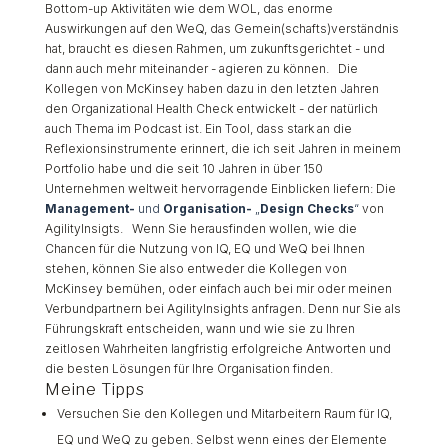
Bottom-up Aktivitäten wie dem WOL, das enorme
Auswirkungen auf den WeQ, das Gemein(schafts)verständnis
hat, braucht es diesen Rahmen, um zukunftsgerichtet - und
dann auch mehr miteinander - agieren zu können. Die
Kollegen von McKinsey haben dazu in den letzten Jahren
den Organizational Health Check entwickelt - der natürlich
auch Thema im Podcast ist. Ein Tool, dass stark an die
Reflexionsinstrumente erinnert, die ich seit Jahren in meinem
Portfolio habe und die seit 10 Jahren in über 150
Unternehmen weltweit hervorragende Einblicken liefern: Die
Management-
und
Organisation-
„
Design Checks
“
von
AgilityInsigts. Wenn Sie herausfinden wollen, wie die
Chancen für die Nutzung von IQ, EQ und WeQ bei Ihnen
stehen, können Sie also entweder die Kollegen von
McKinsey bemühen, oder einfach auch bei mir oder meinen
Verbundpartnern bei AgilityInsights anfragen. Denn nur Sie als
Führungskraft entscheiden, wann und wie sie zu Ihren
zeitlosen Wahrheiten langfristig erfolgreiche Antworten und
die besten Lösungen für Ihre Organisation finden.
Meine Tipps
Versuchen Sie den Kollegen und Mitarbeitern Raum für IQ,
EQ und WeQ zu geben. Selbst wenn eines der Elemente