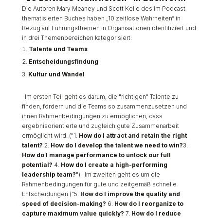
Die Autoren Mary Meaney und Scott Kelle des im Podcast
thematisierten Buches haben „10 zeitlose Wahrheiten“ in
Bezug auf Führungsthemen in Organisationen identifiziert und
in drei Themenbereichen kategorisiert:
Talente und Teams
Entscheidungsfindung
Kultur und Wandel
Im ersten Teil geht es darum, die "richtigen" Talente zu
finden, fördern und die Teams so zusammenzusetzen und
ihnen Rahmenbedingungen zu ermöglichen, dass
ergebnisorientierte und zugleich gute Zusammenarbeit
ermöglicht wird. ("1.
How do I attract and retain the right
talent?
2.
How do I develop the talent we need to win?
3.
How do I manage performance to unlock our full
potential?
4.
How do I create a high-performing
leadership team?
") Im zweiten geht es um die
Rahmenbedingungen für gute und zeitgemäß schnelle
Entscheidungen ("5.
How do I improve the quality and
speed of decision-making?
6.
How do I reorganize to
capture maximum value quickly?
7.
How do I reduce