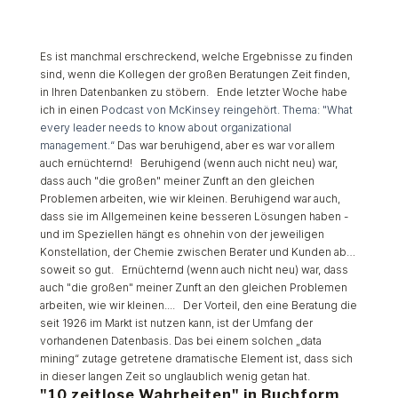
Es ist manchmal erschreckend, welche Ergebnisse zu finden
sind, wenn die Kollegen der großen Beratungen Zeit finden,
in Ihren Datenbanken zu stöbern. Ende letzter Woche habe
ich in einen
Podcast von McKinsey reingehört. Thema: "What
every leader needs to know about organizational
management.“
Das war beruhigend, aber es war vor allem
auch ernüchternd! Beruhigend (wenn auch nicht neu) war,
dass auch "die großen" meiner Zunft an den gleichen
Problemen arbeiten, wie wir kleinen. Beruhigend war auch,
dass sie im Allgemeinen keine besseren Lösungen haben -
und im Speziellen hängt es ohnehin von der jeweiligen
Konstellation, der Chemie zwischen Berater und Kunden ab…
soweit so gut. Ernüchternd (wenn auch nicht neu) war, dass
auch "die großen" meiner Zunft an den gleichen Problemen
arbeiten, wie wir kleinen.... Der Vorteil, den eine Beratung die
seit 1926 im Markt ist nutzen kann, ist der Umfang der
vorhandenen Datenbasis. Das bei einem solchen „data
mining“ zutage getretene dramatische Element ist, dass sich
in dieser langen Zeit so unglaublich wenig getan hat.
"10 zeitlose Wahrheiten" in Buchform