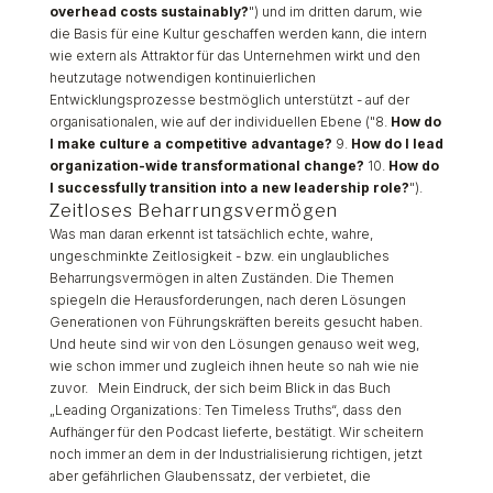
overhead costs sustainably?
") und im dritten darum, wie
die Basis für eine Kultur geschaffen werden kann, die intern
wie extern als Attraktor für das Unternehmen wirkt und den
heutzutage notwendigen kontinuierlichen
Entwicklungsprozesse bestmöglich unterstützt - auf der
organisationalen, wie auf der individuellen Ebene ("8.
How do
I make culture a competitive advantage?
9.
How do I lead
organization-wide transformational change?
10.
How do
I successfully transition into a new leadership role?
").
Zeitloses Beharrungsvermögen
Was man daran erkennt ist tatsächlich echte, wahre,
ungeschminkte Zeitlosigkeit - bzw. ein unglaubliches
Beharrungsvermögen in alten Zuständen. Die Themen
spiegeln die Herausforderungen, nach deren Lösungen
Generationen von Führungskräften bereits gesucht haben.
Und heute sind wir von den Lösungen genauso weit weg,
wie schon immer und zugleich ihnen heute so nah wie nie
zuvor. Mein Eindruck, der sich beim Blick in das Buch
„Leading Organizations: Ten Timeless Truths“, dass den
Aufhänger für den Podcast lieferte, bestätigt. Wir scheitern
noch immer an dem in der Industrialisierung richtigen, jetzt
aber gefährlichen Glaubenssatz, der verbietet, die