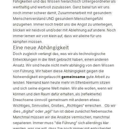
Fähigkeiten und das Wissen hierarchisch Untergeordneter als
werthaltig und wertvoll zuzulassen. Ganz banal tun wir uns
noch immer schwer damit, Zusammenarbeit mit gesundem
Menschenverstand UND gesundem Menschengefühl
anzugehen. Immer noch treibt uns die Angst zu unterliegen,
blicken wir neidvoll und/oder mit Ablehnung auf andere. Noch
immer lernen wir von klein auf, dass wir alleine für uns
kämpfen müssen.
Eine neue Abhängigkeit
Doch zugleich verlangt das, was wir als technologische
Entwicklungen in die Welt gebracht haben, einen anderen
Ansatz. Wir sind heute nicht mehr abhängig von dem Wissen
von Führung. Wir haben diese Abhängigkeit gegen die
Notwendigkeit eingetauscht
gemeinsame
gute Arbeit zu
leisten. Niemand kann heute mehr im Elfenbeinturm sitzen
und sich seine eigene Welt malen. Wir alle wollen, wenn wir
können und den Raum dafür erhalten, als (reflektierte)
Erwachsene sinnvoll gemeinsam mit anderen etwas
Wichtiges, Sinnvolles, Großes, „Richtiges“ erreichen. Ob wir
dies „digital“ oder „agil“ tun ist dabei zunächst Nebensache.
Manchmal müssen wir die Ansätze vermischen, manchmal
separieren. Immer muss "die Führung" sich allerdings klar
werden, was sie will, dass Sie noch immer mit entscheidet,