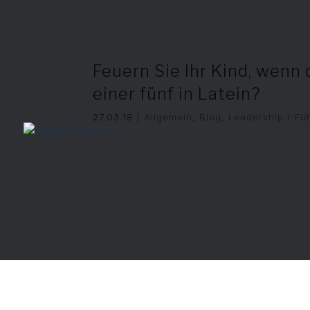
Feuern Sie Ihr Kind, wenn
einer fünf in Latein?
27.03.18
|
Allgemein
,
Blog
,
Leadership / Fü