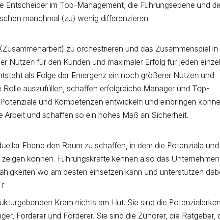
ie Entscheider im Top-Management, die Führungsebene und di
eutschen manchmal (zu) wenig differenzieren.
, (Zusammenarbeit) zu orchestrieren und das Zusammenspiel in
er Nutzen für den Kunden und maximaler Erfolg für jeden einze
entsteht als Folge der Emergenz ein noch größerer Nutzen und
e Rolle auszufüllen, schaffen erfolgreiche Manager und Top-
e Potenziale und Kompetenzen entwickeln und einbringen könne
e Arbeit und schaffen so ein hohes Maß an Sicherheit.
vidueller Ebene den Raum zu schaffen, in dem die Potenziale und
ng zeigen können. Führungskräfte kennen also das Unternehmen
n Fähigkeiten wo am besten einsetzen kann und unterstützen dab
er
strukturgebenden Kram nichts am Hut. Sie sind die Potenzialerke
ger, Forderer und Förderer. Sie sind die Zuhörer, die Ratgeber, 