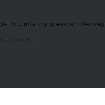
 die Einkünfte knapp werden oder we
hrung
,
Management