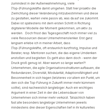
zumindest in der Außenwahrnehmung, viele
(Top-)Führungskräfte damit umgehen. Statt hier proaktiv die
Zielrichtung dieser Veränderung mitzubestimmen und diese
zu gestalten, warten viele passiv ab, was da auf sie zukommt.
Dabei ist spätestens mit dem ersten Schritt in Richtung
digitalerer Modelle der Moment gekommen, um aktiv zu
werden. Doch frisst das Tagesgeschäft noch immer viel zu
viele Ressourcen dieser Unternehmenslenker. Erst ganz
langsam erlebe ich in meiner Arbeit, dass
(Top-)Führungskräfte, oft erstaunlich kurzfristig, Impulse und
Berater, resp. Mentoren suchen, die das eigene Umdenken
anstoßen und begleiten. Es geht also dann doch - wenn der
Druck groß genug ist. Aber warum so lange warten?!
Unternehmen, die agile Organisationsstrukturen aufbauen, die
Redundanzen, Diversität, Modularität, Adaptionsfähigkeit und
Besonnenheit in sich tragen (letzteres vor allem ein Punkt, um
den sich die Top-Führung in Zukunft immer mehr kümmern
sollte), sind nachweislich langlebiger. Auch ein wichtiges
Argument in einer Zeit in der die Lebensdauer von
Unternehmen sich immer mehr verkürzt. Tatsächlich haben
fast alle besonders langlebige Unternehmen jeweils
mindestens drei dieser Eigenschaften tief in ihr kulturelles