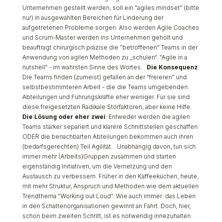
Unternehmen gestellt werden, soll ein "agiles mindset" (bitte
nur) in ausgewählten Bereichen für Linderung der
aufgetretenen Probleme sorgen. Also werden Agile Coaches
und Scrum-Master werden ins Unternehmen geholt und
beauftragt chirurgisch präzise die "betroffenen" Teams in der
Anwendung von agilen Methoden zu „schulen“. "Agile in a
nutshell" - im wahrsten Sinne des Wortes.
Die Konsequenz
:
Die Teams finden (zumeist) gefallen an der "freieren" und
selbstbestimmteren Arbeit - die die Teams umgebenden
Abteilungen und Führungskräfte eher weniger. Für sie sind
diese freigesetzten Radikale Störfaktoren, aber keine Hilfe.
Die Lösung oder eher zwei
: Entweder werden die agilen
Teams stärker separiert und klarere Schnittstellen geschaffen
ODER die benachbarten Abteilungen bekommen auch ihren
(bedarfsgerechten) Teil Agilität. Unabhängig davon, tun sich
immer mehr (Arbeits)Gruppen zusammen und starten
eigenständig Initiativen, um die Vernetzung und den
Austausch zu verbessern. Früher in den Kaffeeküchen, heute,
mit mehr Struktur, Anspruch und Methoden wie dem aktuellen
Trendthema "Working out Loud". Wie auch immer: das Leben
in den Schattenorganisationen gewinnt an Fahrt. Doch, hier,
schon beim zweiten Schritt, ist es notwendig innezuhalten