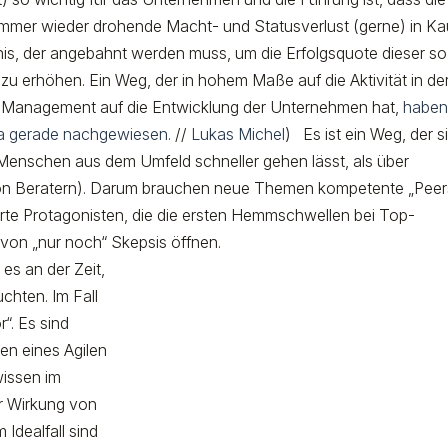
r immer wieder drohende Macht- und Statusverlust (gerne) in Ka
is, der angebahnt werden muss, um die Erfolgsquote dieser so
 erhöhen. Ein Weg, der in hohem Maße auf die Aktivität in de
s Management auf die Entwicklung der Unternehmen hat,
haben
a gerade nachgewiesen.
//
Lukas Michel
) Es ist ein Weg, der s
Menschen aus dem Umfeld schneller gehen lässt, als über
von Beratern). Darum brauchen neue Themen kompetente „Peer
erte Protagonisten, die die ersten Hemmschwellen bei Top-
 von „nur noch“ Skepsis öffnen.
es an der Zeit,
chten. Im Fall
r“. Es sind
en eines Agilen
wissen im
r Wirkung von
 Idealfall sind