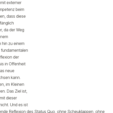
mit externer
ompetenz beim
en, dass diese
fänglich
er, da der Weg
einem
 hin zu einem
en fundamentalen
lexion der
s in Offenheit
das neue
chsen kann.
n, im Kleinen
n. Das Ziel ist,
mit dieser
cht. Und es ist
sende Reflexion des Status Quo, ohne Scheuklappen, ohne