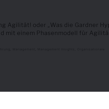
 Agilität! oder „Was die Gardner Hy
d mit einem Phasenmodell für Agilitä
ührung
,
Management
,
Management Insights
,
Organisationale