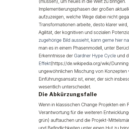
(müssen), um neues in die Welt zu bringen.
Implementierungsphasen der großen aktuell
aufzuzeigen, welche Wege dabei nicht gegan
Transformationen arbeite, desto klarer wird,
Agilität, der kognitiven und sozialen Potenzia
zugehörige Bild aussieht, kann gerne hier 
man es in einem Phasenmodell, unter Berücksi
Erkenntnisse der
Gardner Hype Cycle
und 
Effekt
(https://de.wikipedia.org/wiki/Dunning
ungewöhnlichen Mischung von Konzepten vor
Einführungsansatz ist, einer, der sich ins
wesentlich unterscheidet.
Die Abkürzungsfalle
Wenn in klassischen Change Projekten ein 
Verantwortung für die weiteren Entwicklun
grün) auftauchen und die Projekt-Mittelsm
und Befindlichkeiten unter einen Hut zu brin