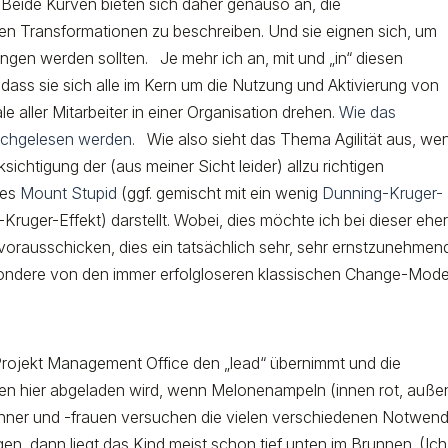
 Beide Kurven bieten sich daher genauso an, die
en Transformationen zu beschreiben. Und sie eignen sich, um
gen werden sollten. Je mehr ich an, mit und „in“ diesen
 dass sie sich alle im Kern um die Nutzung und Aktivierung von
le aller Mitarbeiter in einer Organisation drehen.
Wie das
nachgelesen werden.
Wie also sieht das Thema Agilität aus, we
chtigung der (aus meiner Sicht leider) allzu richtigen
des
Mount Stupid
(ggf. gemischt mit ein wenig
Dunning-Kruger-
-Kruger-Effekt) darstellt. Wobei, dies möchte ich bei dieser ehe
ausschicken, dies ein tatsächlich sehr, sehr ernstzunehmen
besondere von den immer erfolgloseren klassischen Change-Mode
Projekt Management Office den „lead“ übernimmt und die
gen hier abgeladen wird, wenn Melonenampeln (innen rot, auße
änner und -frauen versuchen die vielen verschiedenen Notwend
gen, dann liegt das Kind meist schon tief unten im Brunnen. (Ich