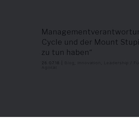
Managementverantwortung
Cycle und der Mount Stupi
zu tun haben“
26.07.18
|
Blog
,
Innovation
,
Leadership / F
Agilität