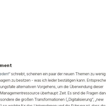
ement
eden!“
schreibt, scheinen ein paar der neuen Themen zu wenig
agern zu besitzen - was ich leider bestätigen kann. Entsprech
zungsfalle alternativen Vorgehens, um die Überwindung dieser
Managementressource überhaupt: Zeit. Es sind die Fragen dan
ondere die großen Transformationen („Digitalisierung“, „new
ät) so wichtig für das Unternehmen und die Führung ist, dass die