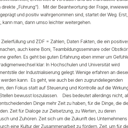
direkte „Führung“). Mit der Beantwortung der Frage, inwiewei
eprägt und positiv wahrgenommen sind, startet der Weg. Erst,
t, kann man, dann umso leichter weitergehen.
Zielerfüllung und ZDF = Zahlen, Daten Fakten, die ein positive
achen, auch keine Boni, Teambildungsseminare oder Obstkör
ene greifen. Es geht bei guten Erfahrung eben immer um Gefühl
adigmenwechsel klar: In Hochschulen und Universität wird
tstile der Industrialisierung gelegt. Wenige erfahren an diese
t werden kann.
Es geht, wie auch bei den zugrundeliegenden
 den Fokus statt auf Steuerung und Kontrolle auf die Wirkun
Stellen bewusst loszulassen.
Dies bedeutet allerdings nicht, al
entscheidenden Dinge mehr Zeit zu haben, für die Dinge, die di
en. Zeit für Dialoge zur Zielsetzung, zu Werten, zu deren
stausch und Zuhören. Zeit sich um die Zukunft des Unternehmens
ch eine Kultur der Zusammenarbeit zu fördern. Zeit, um für di