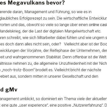
nes Megavulkans bevor?
inierende daran, Management und Führung, so wie es in
laubliches Erfolgsrezept zu sein. Die wirtschaftliche Entwicklu
lerorten und das, obwohl so viele so lange über einen
online cas
delskrieg, der die Last der digitalen Mangelwirtschaft etc.
hren schreibt, wie sich Mitarbeiter dabei fühlen und wie ungern s
s doch dann alles nicht sein, oder? Vielleicht aber ist der B
ntwicklungen der Vorjahre, der Reifephase der Unternehmen, de
it und wahrgenommenen Stabilität. Denn offenbar ist die Welt
hältnisse nehmen zu, die allgemeine Unzufriedenheit mit der Nich
„noch-trotz-Boom“ brodelt es. Vielleicht bricht der nächste
ebiet aus, sondern mitten in unserer Gesellschaft und den
nd gMv
nagement umblickt, so dominiert ein Thema viele der aktuelle
ine gute „user experience“, eine positive „Nutzererfahrung“. 