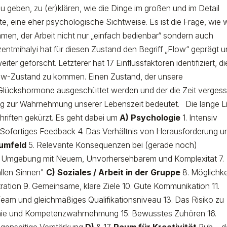
u geben, zu (er)klären, wie die Dinge im großen und im Detail
 eine eher psychologische Sichtweise. Es ist die Frage, wie w
en, der Arbeit nicht nur „einfach bedienbar“ sondern auch
entmihalyi hat für diesen Zustand den Begriff „Flow“ geprägt 
r geforscht. Letzterer hat 17 Einflussfaktoren identifiziert, di
Flow-Zustand zu kommen. Einen Zustand, der unsere
m Glückshormone ausgeschüttet werden und der die Zeit verges
trag zur Wahrnehmung unserer Lebenszeit bedeutet. Die lange L
chriften gekürzt. Es geht dabei um
A) Psychologie
1. Intensiv
3. Sofortiges Feedback 4. Das Verhältnis von Herausforderung u
sumfeld
5. Relevante Konsequenzen bei (gerade noch)
 Umgebung mit Neuem, Unvorhersehbarem und Komplexität 7.
 allen Sinnen"
C) Soziales / Arbeit in der Gruppe
8. Möglichke
ation 9. Gemeinsame, klare Ziele 10. Gute Kommunikation 11.
m Team und gleichmäßiges Qualifikationsniveau 13. Das Risiko zu
nomie und Kompetenzwahrnehmung 15. Bewusstes Zuhören 16.