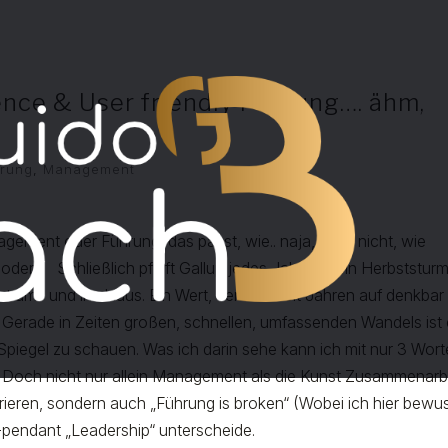
ce & User friendly Führung…. ähm,
hrung
,
Management
gement oder Führung, das passt, wie.. naja, wohl nicht, wie
oder?! Schließlich pfeift Gallup jedes Jahr wie ein Herbststurm
 ums und ins Haus. Ein Wert, der sich seit Jahren auf denkbar
. Gerade in Zeiten großen, schnellen, umfassenden Wandels ist
Spiegel zu schauen. Was ich darin sehe kann ich mit nur 3 Wor
Doch nicht nur allein Management als die Kunst Zusammenarb
rieren, sondern auch „Führung is broken“ (Wobei ich hier bewu
-pendant „Leadership“ unterscheide.