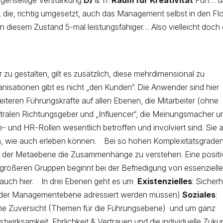
Gegenseitige Verstärkung
D)
& 17.
Raum für Kreativität
Puh… d
e, die, richtig umgesetzt, auch das Management selbst in den F
n diesem Zustand 5-mal leistungsfähiger… Also vielleicht doch 
u gestalten, gilt es zusätzlich, diese mehrdimensional zu
nisationen gibt es nicht „den Kunden“. Die Anwender sind hier
iteren Führungskräfte auf allen Ebenen, die Mitarbeiter (ohne
tralen Richtungsgeber und „Influencer“, die Meinungsmacher u
e- und HR-Rollen wesentlich betroffen und involviert sind. Sie a
, wie auch erleben können.
Bei so hohen Komplexitätsgraden 
uf der Metaebene die Zusammenhänge zu verstehen. Eine positi
größeren Gruppen beginnt bei der Befriedigung von essenziell
auch hier.
In drei Ebenen geht es um
Existenzielles
: Sicherh
uf der Managementebene adressiert werden müssen)
Soziales
:
e Zuversicht (Themen für die Führungsebene)
und um ganz
irksamkeit, Ehrlichkeit & Vertrauen und die individuelle Zuku