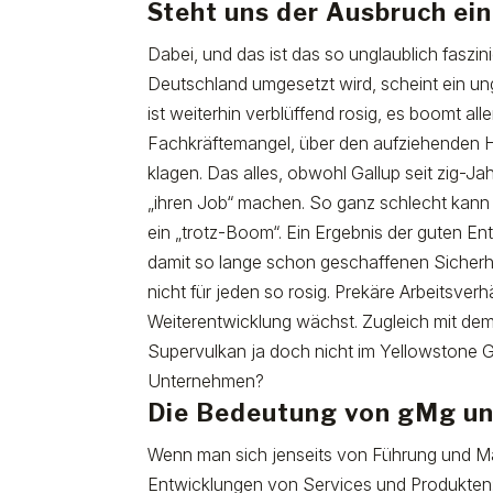
Steht uns der Ausbruch ei
Dabei, und das ist das so unglaublich fasz
Deutschland umgesetzt wird, scheint ein ung
ist weiterhin verblüffend rosig, es boomt al
Fachkräftemangel, über den aufziehenden Han
klagen. Das alles, obwohl Gallup seit zig-Ja
„ihren Job“ machen. So ganz schlecht kann e
ein „trotz-Boom“. Ein Ergebnis der guten E
damit so lange schon geschaffenen Sicherhe
nicht für jeden so rosig. Prekäre Arbeitsver
Weiterentwicklung wächst. Zugleich mit dem 
Supervulkan ja doch nicht im Yellowstone G
Unternehmen?
Die Bedeutung von gMg u
Wenn man sich jenseits von Führung und Ma
Entwicklungen von Services und Produkten: e