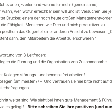
 Ruhezonen, -zeiten und -räume für mehr (gemeinsame)
 wann, wer, wofür erreichbar sein will und ist. Versuchen Sie j
ter Drucker, einem der noch heute großen Managementvorden
 die Fähigkeit, Menschen wie Dich und mich produktiver zu
ihm posthum das Gegenteil einer anderen Ansicht zu beweisen: „
teht darin, den Mitarbeitern die Arbeit zu erschweren.“
twortung von 3 Leitfragen:
ollegen die Führung und die Organisation von Zusammenarbeit
der Kollegen störungs- und hemmnisfrei arbeiten?
Kollegen (am meisten?) –
Und vertrauen sie hier bitte nicht auf d
iterbefragungen.
Schritt weiter sind: Wie sieht bei Ihnen gute Management & Führ
wie es gelingt?
Bitte schreiben Sie Ihre positiven (und au