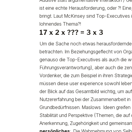
Additive statt argumentative Interaktion / 
ist eine echte Herausforderung, oder ?! Ein
bringt. Laut McKinsey sind Top-Executives i
lohnendes Thema?!
17 x 2 x ??? = 3 x 3
Um die Sache noch etwas herausfordernder z
betrachten. Im Beziehungsgeflecht von Orga
genauso die Top-Executives als auch die we
Führungsverantwortung), aber auch die zen
Vordenker, die zum Beispiel in ihren Strategi
müssen diese user experience sowohl leben
der Blick auf das Gesamtbild wichtig, um a
Nutzererfahrung bei der Zusammenarbeit in 
Grundbedürfnissen. Maslows
Ideen greifen 
Stabilität und Perspektive (Themen, die a
Anerkennung, Zugehörigkeit und gemeinsam
persönliches
:
Die Wahrnehmung von Selbstw