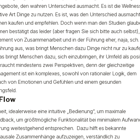
Angebote, den wahren Unterschied ausmacht. Es ist die Wellness
uitive Art Dinge zu nutzen. Es ist, was den Unterschied ausmach
hen kaufen und empfehlen. Doch wenn man den Studien glaub
en bestätigt das leider (aber fragen Sie sich bitte auch selbst)
agement von Zusammenarbeit und in der Führung eher, naja, sc
hrung aus, was bringt Menschen dazu Dinge nicht nur zu kauf
as bringt Menschen dazu, sich einzubringen, ihr Umfeld als posi
braucht mindestens zwei Perspektiven, denn der gleichzeitige
gement ist ein komplexes, sowohl von rationaler Logik, dem
uch von Emotionen und Gefühlen und einem gesunden
ngsfeld.
 Flow
eit, idealerweise eine intuitive „Bedienung“, um maximale
edback, um größtmögliche Funktionalität bei minimalem Aufwan
ierung weitestgehend entsprechen.
Dazu hilft es bekannte
 kausale Zusammenhänge aufzuzeigen, verständlich zu