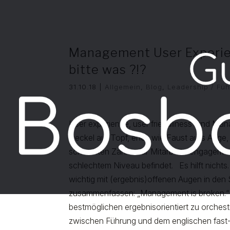
Management User Experien
bitte was ?!?
31.10.18
|
Allgemein
,
Blog
,
Leadership / Fü
User experience, user friendliness
und Mana
Deckel auf Topf, eher, wie Faust aufs Auge, 
schlechten Zahlen für Mitarbeiterengagement
schlechtem Niveau befindet. Es hilft nichts
wichtig mit (ergebnis)offenen Augen in den 
zusammenfassen: „Management is broken.“ 
bestmöglichen ergebnisorientiert zu orchest
zwischen Führung und dem englischen fast