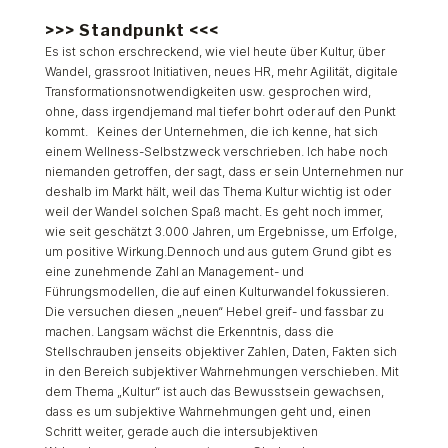
>>> Standpunkt <<<
Es ist schon erschreckend, wie viel heute über Kultur, über
Wandel, grassroot Initiativen, neues HR, mehr Agilität, digitale
Transformationsnotwendigkeiten usw. gesprochen wird,
ohne, dass irgendjemand mal tiefer bohrt oder auf den Punkt
kommt. Keines der Unternehmen, die ich kenne, hat sich
einem Wellness-Selbstzweck verschrieben. Ich habe noch
niemanden getroffen, der sagt, dass er sein Unternehmen nur
deshalb im Markt hält, weil das Thema Kultur wichtig ist oder
weil der Wandel solchen Spaß macht. Es geht noch immer,
wie seit geschätzt 3.000 Jahren, um Ergebnisse, um Erfolge,
um positive Wirkung.Dennoch und aus gutem Grund gibt es
eine zunehmende Zahl an Management- und
Führungsmodellen, die auf einen Kulturwandel fokussieren.
Die versuchen diesen „neuen“ Hebel greif- und fassbar zu
machen. Langsam wächst die Erkenntnis, dass die
Stellschrauben jenseits objektiver Zahlen, Daten, Fakten sich
in den Bereich subjektiver Wahrnehmungen verschieben. Mit
dem Thema „Kultur“ ist auch das Bewusstsein gewachsen,
dass es um subjektive Wahrnehmungen geht und, einen
Schritt weiter, gerade auch die intersubjektiven