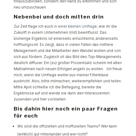
hinauszublicken, sondern den Rand zu erklimmen und sich
neu umzuschauen.
Nebenbei und doch mitten drin
Zur Zeit frage ich euch
in einer kleinen Umfrage
, wie ihr die
Zukunft in eurem Unternehmen (mit) beeinflusst. Das
bisherige Ergebnis ist einerseits ernüchternd, andererseits
hoffnungsvoll. Es zeigt, dass in vielen Fällen das mittlere
Management und die Mitarbeiter den Wandel wollen und von
sich aus fördern. Zugleich ist das Bild des Top-Managements
deutlich diffuser. Ein (zu) großer Prozentsatz scheint mit alten
Maßnahmen nach neuen Erfolgen angeln zu wollen. Ich freue
mich, wenn die Umfrage weiter aus meiner Filterblase
ausbricht. Also, bitte mitmachen, weiterempfehlen und teilen.
Mitte April schließe ich die Befragung, bereite die
Ergebnisse auf und werde sie dann den Interessenten
zusenden und hier vorstellen.
Bis dahin hier noch ein paar Fragen
für euch
Wo sind die offiziellen und inoffiziellen Teams? Wer kann
(wirklich) gut miteinander und wer nicht?