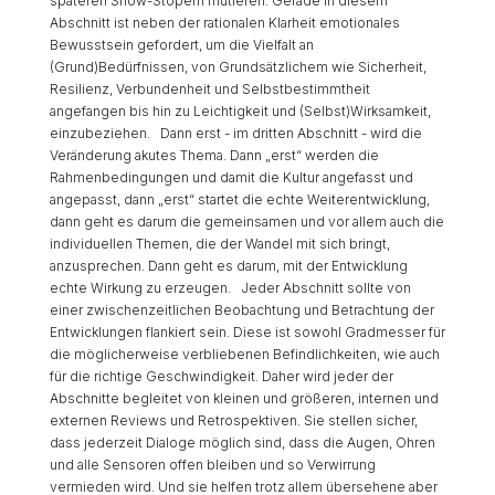
späteren Show-Stopern mutieren. Gerade in diesem
Abschnitt ist neben der rationalen Klarheit emotionales
Bewusstsein gefordert, um die Vielfalt an
(Grund)Bedürfnissen, von Grundsätzlichem wie Sicherheit,
Resilienz, Verbundenheit und Selbstbestimmtheit
angefangen bis hin zu Leichtigkeit und (Selbst)Wirksamkeit,
einzubeziehen. Dann erst - im dritten Abschnitt - wird die
Veränderung akutes Thema. Dann „erst“ werden die
Rahmenbedingungen und damit die Kultur angefasst und
angepasst, dann „erst“ startet die echte Weiterentwicklung,
dann geht es darum die gemeinsamen und vor allem auch die
individuellen Themen, die der Wandel mit sich bringt,
anzusprechen. Dann geht es darum, mit der Entwicklung
echte Wirkung zu erzeugen. Jeder Abschnitt sollte von
einer zwischenzeitlichen Beobachtung und Betrachtung der
Entwicklungen flankiert sein. Diese ist sowohl Gradmesser für
die möglicherweise verbliebenen Befindlichkeiten, wie auch
für die richtige Geschwindigkeit. Daher wird jeder der
Abschnitte begleitet von kleinen und größeren, internen und
externen Reviews und Retrospektiven. Sie stellen sicher,
dass jederzeit Dialoge möglich sind, dass die Augen, Ohren
und alle Sensoren offen bleiben und so Verwirrung
vermieden wird. Und sie helfen trotz allem übersehene aber