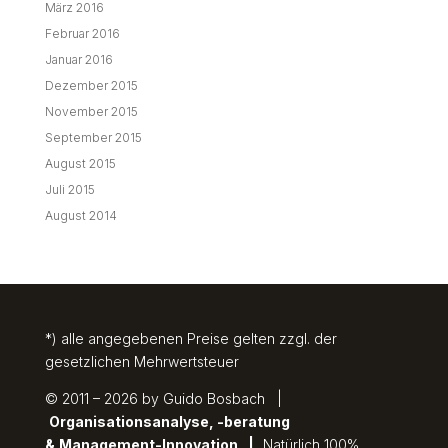
März 2016
Februar 2016
Januar 2016
Dezember 2015
November 2015
September 2015
August 2015
Juli 2015
August 2014
*) alle angegebenen Preise gelten zzgl. der
gesetzlichen Mehrwertsteuer
© 2011 – 2026 by Guido Bosbach |
Organisationsanalyse, -beratung
&
Management-Innovation
|
Natürlich 100%