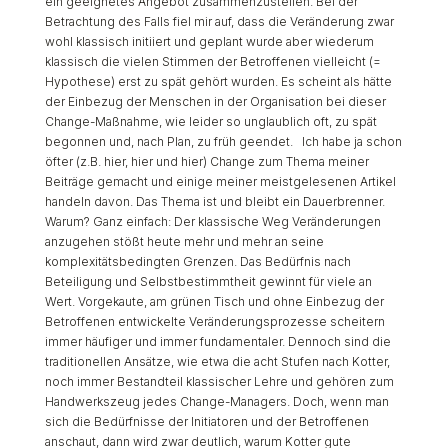
ein geeignetes Angebot zusammenzustellen. Bei der
Betrachtung des Falls fiel mir auf, dass die Veränderung zwar
wohl klassisch initiiert und geplant wurde aber wiederum
klassisch die vielen Stimmen der Betroffenen vielleicht (=
Hypothese) erst zu spät gehört wurden. Es scheint als hätte
der Einbezug der Menschen in der Organisation bei dieser
Change-Maßnahme, wie leider so unglaublich oft, zu spät
begonnen und, nach Plan, zu früh geendet. Ich habe ja schon
öfter (z.B. hier, hier und hier) Change zum Thema meiner
Beiträge gemacht und einige meiner meistgelesenen Artikel
handeln davon. Das Thema ist und bleibt ein Dauerbrenner.
Warum? Ganz einfach: Der klassische Weg Veränderungen
anzugehen stößt heute mehr und mehr an seine
komplexitätsbedingten Grenzen. Das Bedürfnis nach
Beteiligung und Selbstbestimmtheit gewinnt für viele an
Wert. Vorgekaute, am grünen Tisch und ohne Einbezug der
Betroffenen entwickelte Veränderungsprozesse scheitern
immer häufiger und immer fundamentaler. Dennoch sind die
traditionellen Ansätze, wie etwa die acht Stufen nach Kotter,
noch immer Bestandteil klassischer Lehre und gehören zum
Handwerkszeug jedes Change-Managers. Doch, wenn man
sich die Bedürfnisse der Initiatoren und der Betroffenen
anschaut, dann wird zwar deutlich, warum Kotter gute