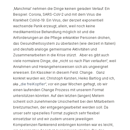
‚Manchmal‘ nehmen die Dinge keinen geraden Verlauf. Ein
Beispiel: Corona, SARS-CoV-2 und mit dem Virus die
Krankheit CoVid-19. Ein Virus, der derzeit exponentiell
wachsende Panik erzeugt, allein, weil noch keine
medikamentöse Behandlung möglich ist und die
Anforderungen an die Pflege erkrankter Personen drohen,
das Gesundheitssystem zu überlasten (wie derzeit in Italien)
und deshalb analoge gemeinsame Aktivitäten und
Zusammenarbeiten in die Krise stürzt. Aber es gibt auch
viele normalere Dinge, die „nicht so nach Plan verlaufen“, weil
Annahmen und Herangehensweisen sich als ungeeignet
erweisen. Ein Klassiker in diesem Feld: Change. Ganz
konkret wurden wir, Christoph Karsten, Heiko Bartlog und ich,
aka „
die freiKopfler
“, vor ein paar Wochen gefragt, ob wir
einen laufenden Change Prozess mit unserem Format
unterstützen könnten. Auf den letzten (langen) Metern
scheint sich zunehmende Unsicherheit bei den Mitarbeitern
breitzumachen, der entgegengearbeitet werden soll. Da
unser sehr spezielles Format zugleich sehr flexibel
einsetzbar ist und wir zudem unsere jeweiligen
Kompetenzen flankierend einbringen konnten war es leicht,