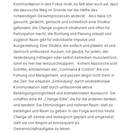
Kommunikation in den Fokus rückt, es fällt aber auch auf, dass
der klassische Weg im Grunde nur die Hälfte des
notwendigen Gesamtprozesses abdeckt. Also habe ich
gesucht, gedacht, gemacht und schließlich eine Struktur
gefunden, die Change zugleich strukturiert und offen für
Partizipation macht, die Richtung und Planung erlaubt und
zugleich Raum gibt für individuelle Impulse und
Ausgestaltung. Eine Struktur, die einfach und plakativ ist und
dennoch umfassend. Kurzum, ich glaube, für jeden, der
Veränderung mittragen oder selbst betreiben muss/will/soll,
lohnt es hier mal reinzuschnuppern. Kotters klassische acht
Schritte, entstammen der „Command & Control“ Ära von
Führung und Management, und passen längst nicht mehr in
die Zeit. Sie erlauben „Einbindung“ durch unidirektionale
Kommunikation statt durch umfassende aktive
Beteiligungsmöglichkeit und bidirektionalen Austausch. Sie
schaffen eine Art „Change-Elite“, die für die anderen denken
und handeln. Sie Entmündigen und nehmen Raum, statt zu
beteiligen und Raum zu geben. In der Folge wird bis heute
Change oft zentral und strategisch geplant und umgesetzt,
statt sie von Beginn an konsequent als
Gemeinschaftsaufgabe zu leben.