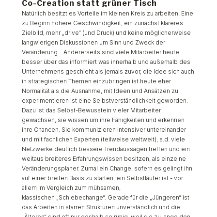
Co-Creation statt grüner Tisch
Natürlich besitzt es Vorteile im kleinen Kreis zu arbeiten. Eine
zu Beginn höhere Geschwindigkeit, ein zunächst klareres
Zielbild, mehr „drive“ (und Druck) und keine möglicherweise
langwierigen Diskussionen um Sinn und Zweck der
Veränderung. Andererseits sind viele Mitarbeiter heute
besser über das informiert was innerhalb und außerhalb des
Unternehmens geschieht als jemals zuvor, die Idee sich auch
in strategischen Themen einzubringen ist heute eher
Normalität als die Ausnahme, mit Ideen und Ansätzen zu
experimentieren ist eine Selbstverständlichkeit geworden.
Dazu ist das Selbst-Bewusstein vieler Mitarbeiter
gewachsen, sie wissen um ihre Fähigkeiten und erkennen
ihre Chancen. Sie kommunizieren intensiver untereinander
und mit fachlichen Experten (teilweise weltweit), s.d. viele
Netzwerke deutlich bessere Trendaussagen treffen und ein
weitaus breiteres Erfahrungswissen besitzen, als einzelne
Veränderungsplaner. Zumal ein Change, sofern es gelingt ihn
auf einer breiten Basis zu starten, ein Selbstläufer ist - vor
allem im Vergleich zum mühsamen,
klassischen „Schiebechange“. Gerade für die „Jüngeren“ ist
das Arbeiten in starren Strukturen unverständlich und die
„Älteren“ sind oft nur deshalb so ruhig, weil sie zu lange den