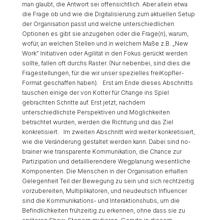
man glaubt, die Antwort sei offensichtlich. Aber allein etwa
die Frage ob und wie die Digitalisierung zum aktuellen Setup
der Organisation passt und welche unterschiedlichen
Optionen es gibt sie anzugehen oder die Frage(n), warum,
wofür, an welchen Stellen und in welchem Maße z.B. „New
Work“ Initiativen oder Agilität in den Fokus gerückt werden
sollte, fallen oft durchs Raster. (Nur nebenbei, sind dies die
Fragestellungen, für die wir unser spezielles freiKopfler-
Format geschaffen haben). Erst am Ende dieses Abschnitts
tauschen einige der von Kotter für Change ins Spiel
gebrachten Schritte auf. Erst jetzt, nachdem
unterschiedlichste Perspektiven und Möglichkeiten
betrachtet wurden, werden die Richtung und das Ziel
konkretisiert. Im zweiten Abschnitt wird weiter konkretisiert,
wie die Veränderung gestaltet werden kann. Dabei sind no-
brainer wie transparente Kommunikation, die Chance zur
Partizipation und detaillierendere Wegplanung wesentliche
Komponenten. Die Menschen in der Organisation erhalten
Gelegenheit Teil der Bewegung zu sein und sich rechtzeitig
vorzubereiten, Multiplikatoren, und neudeutsch Influencer
sind die Kommunikations- und Interaktionshubs, um die
Befindlichkeiten frühzeitig zu erkennen, ohne dass sie zu