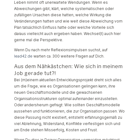
Leben nimmt oft unerwartete Wendungen. Wenn es
Abweichungen gibt, klärt, welche systematischen oder
zufälligen Ursachen diese hatten, welche Wirkung die
Veränderungen hatten und wie weit diese Abweichung vom
Plan tatsächlich Einfluss hatte oder welche Vorteile sich
daraus vielleicht auch ergeben haben. Wechsel(t) auch hier
gerne mal die Perspektive.
Wenn Du nach mehr Reflexionsimpulsen suchst, auf
lead42.de
warten ca. 300 weitere Fragen auf Dich.
Aus dem Nähkästchen: Wie sich in meinem
Job gerade tut?!
Bei (m)einem aktuellen Entwicklungsprojekt dreht sich alles
um die Frage, wie es Organisationen gelingen kann, ihre
neuen Geschäftsmodelle und die gewachsenen
Organisationsstrukturen optimal aufeinander einzustellen.
Oder andersherum gefragt: Wie sollten Geschäftsmodelle
aussehen und funktionieren, die zur Organisation passen. Wo
diese Passung nicht existiert, entsteht erfahrungsgemäß zu
viel Ablehnung, Widerstand, Konflikte verfestigen sich und
am Ende stehen Misserfolg, Kosten und Frust.
Wenn Du dies in Deiner Organisation vermeiden möchtest,