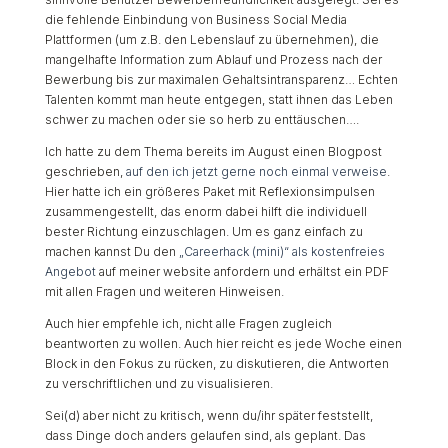
die fehlende Einbindung von Business Social Media
Plattformen (um z.B. den Lebenslauf zu übernehmen), die
mangelhafte Information zum Ablauf und Prozess nach der
Bewerbung bis zur maximalen Gehaltsintransparenz… Echten
Talenten kommt man heute entgegen, statt ihnen das Leben
schwer zu machen oder sie so herb zu enttäuschen….
Ich hatte zu dem Thema bereits im August einen Blogpost
geschrieben,
auf den ich jetzt gerne noch einmal verweise
.
Hier hatte ich ein größeres Paket mit Reflexionsimpulsen
zusammengestellt, das enorm dabei hilft die individuell
bester Richtung einzuschlagen. Um es ganz einfach zu
machen kannst Du den
„Careerhack (mini)“ als kostenfreies
Angebot
auf meiner website anfordern und erhältst ein PDF
mit allen Fragen und weiteren Hinweisen.
Auch hier empfehle ich, nicht alle Fragen zugleich
beantworten zu wollen. Auch hier reicht es jede Woche einen
Block in den Fokus zu rücken, zu diskutieren, die Antworten
zu verschriftlichen und zu visualisieren.
Sei(d) aber nicht zu kritisch, wenn du/ihr später feststellt,
dass Dinge doch anders gelaufen sind, als geplant. Das