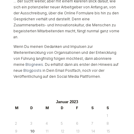
... der sucht weiter, aber mit einem klareren Blick darauf, wie
sich ein potenzieller neuer Arbeitgeber von Anfang an, von
der Ausschreibung, über die Online Formulare bis hin zu den
Gesprächen verhält und darstellt. Denn eine
Zusammenarbeits- und Innovationskultur, die Menschen zu
begeisterten Mitarbeitenden macht, fängt nunmal ganz vorne
an.
Wenn Du meinen Gedanken und Impulsen zur
Weiterentwicklung von Organisationen und der Entwicklung
von Führung langfristig folgen möchtest, dann abonniere
meine
Blognews
. Du erhältst dann als erster den Hinweis auf
neue
Blogposts
in Dein Email Postfach, noch vor der
Veröffentlichung auf den Social Media Plattformen.
Januar 2023
M
D
M
D
F
S
S
1
2
3
4
5
6
7
8
9
10
11
12
13
14
15