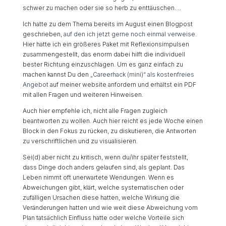
schwer zu machen oder sie so herb zu enttäuschen….
Ich hatte zu dem Thema bereits im August einen Blogpost
geschrieben,
auf den ich jetzt gerne noch einmal verweise
.
Hier hatte ich ein größeres Paket mit Reflexionsimpulsen
zusammengestellt, das enorm dabei hilft die individuell
bester Richtung einzuschlagen. Um es ganz einfach zu
machen kannst Du den
„Careerhack (mini)“ als kostenfreies
Angebot
auf meiner website anfordern und erhältst ein PDF
mit allen Fragen und weiteren Hinweisen.
Auch hier empfehle ich, nicht alle Fragen zugleich
beantworten zu wollen. Auch hier reicht es jede Woche einen
Block in den Fokus zu rücken, zu diskutieren, die Antworten
zu verschriftlichen und zu visualisieren.
Sei(d) aber nicht zu kritisch, wenn du/ihr später feststellt,
dass Dinge doch anders gelaufen sind, als geplant. Das
Leben nimmt oft unerwartete Wendungen. Wenn es
Abweichungen gibt, klärt, welche systematischen oder
zufälligen Ursachen diese hatten, welche Wirkung die
Veränderungen hatten und wie weit diese Abweichung vom
Plan tatsächlich Einfluss hatte oder welche Vorteile sich