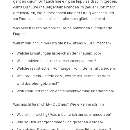
geht es darum Dir / Euch hier ein paar Impulse dazu mitgeben,
damit Du / Eure (neuen) Mitarbeitenden im (neuen) Job mehr
erreichst/-en, die Zufriedenheit und der Erfolg wachsen und
am Ende vielleicht tatsächlich alle auch glücklicher sind.
Was sind für Dich persönlich Deine Antworten auf folgende
Fragen:
Warum will ich tun, was ich tue bzw. etwas NEUES machen?
Welche Erwartungen habe ich an den (neuen) Job?
Was motiviert mich, mich derart zu engagieren?
Welche realistischen Hoffnungen könn(t)en erfüllt werden?
Was sagt mein Umfeld dazu, werde ich unterstützt oder
wird das eher gebremst?
Wofür will und kann ich echte Verantwortung übernehmen?
Was macht für mich ERFOLG aus? Wie erkenne ich ihn?
Was ist mir wichtig? Was möchte ich tun oder umsetzen?
Wie soll ich wahrgenommen und gesehen werden?
An welchen Parametern kann ich meinen Erfolg ablesen?