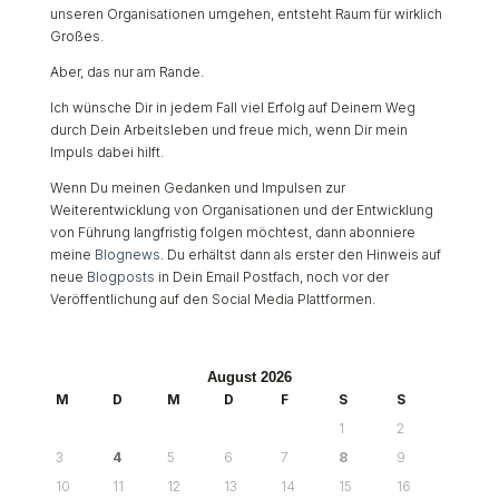
unseren Organisationen umgehen, entsteht Raum für wirklich
Großes.
Aber, das nur am Rande.
Ich wünsche Dir in jedem Fall viel Erfolg auf Deinem Weg
durch Dein Arbeitsleben und freue mich, wenn Dir mein
Impuls dabei hilft.
Wenn Du meinen Gedanken und Impulsen zur
Weiterentwicklung von Organisationen und der Entwicklung
von Führung langfristig folgen möchtest, dann abonniere
meine
Blognews
. Du erhältst dann als erster den Hinweis auf
neue
Blogposts
in Dein Email Postfach, noch vor der
Veröffentlichung auf den Social Media Plattformen.
August 2026
M
D
M
D
F
S
S
1
2
3
4
5
6
7
8
9
10
11
12
13
14
15
16