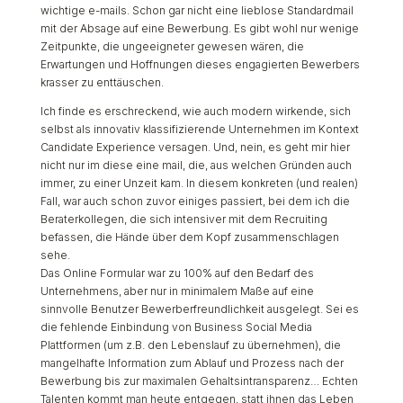
wichtige e-mails. Schon gar nicht eine lieblose Standardmail
mit der Absage auf eine Bewerbung. Es gibt wohl nur wenige
Zeitpunkte, die ungeeigneter gewesen wären, die
Erwartungen und Hoffnungen dieses engagierten Bewerbers
krasser zu enttäuschen.
Ich finde es erschreckend, wie auch modern wirkende, sich
selbst als innovativ klassifizierende Unternehmen im Kontext
Candidate Experience versagen. Und, nein, es geht mir hier
nicht nur im diese eine mail, die, aus welchen Gründen auch
immer, zu einer Unzeit kam. In diesem konkreten (und realen)
Fall, war auch schon zuvor einiges passiert, bei dem ich die
Beraterkollegen, die sich intensiver mit dem Recruiting
befassen, die Hände über dem Kopf zusammenschlagen
sehe.
Das Online Formular war zu 100% auf den Bedarf des
Unternehmens, aber nur in minimalem Maße auf eine
sinnvolle Benutzer Bewerberfreundlichkeit ausgelegt. Sei es
die fehlende Einbindung von Business Social Media
Plattformen (um z.B. den Lebenslauf zu übernehmen), die
mangelhafte Information zum Ablauf und Prozess nach der
Bewerbung bis zur maximalen Gehaltsintransparenz… Echten
Talenten kommt man heute entgegen, statt ihnen das Leben