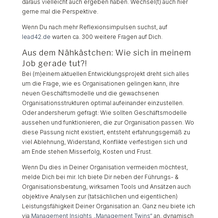
daraus vielleicht auch ergeben haben. Wechsel(t) auch hier
gerne mal die Perspektive.
Wenn Du nach mehr Reflexionsimpulsen suchst, auf
lead42.de
warten ca. 300 weitere Fragen auf Dich.
Aus dem Nähkästchen: Wie sich in meinem
Job gerade tut?!
Bei (m)einem aktuellen Entwicklungsprojekt dreht sich alles
um die Frage, wie es Organisationen gelingen kann, ihre
neuen Geschäftsmodelle und die gewachsenen
Organisationsstrukturen optimal aufeinander einzustellen.
Oder andersherum gefragt: Wie sollten Geschäftsmodelle
aussehen und funktionieren, die zur Organisation passen. Wo
diese Passung nicht existiert, entsteht erfahrungsgemäß zu
viel Ablehnung, Widerstand, Konflikte verfestigen sich und
am Ende stehen Misserfolg, Kosten und Frust.
Wenn Du dies in Deiner Organisation vermeiden möchtest,
melde Dich bei mir. Ich biete Dir neben der Führungs- &
Organisationsberatung, wirksamen Tools und Ansätzen auch
objektive Analysen zur (tatsächlichen und eigentlichen)
Leistungsfähigkeit Deiner Organisation an. Ganz neu biete ich
via
Management Insights „Management Twins“
an, dynamisch