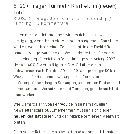
6+23+ Fragen für mehr Klarheit im (neuen)
Job
31.08.22
|
Blog
,
Job
,
Karriere
,
Leadership /
Führung
|
0 Kommentare
In den meisten Unternehmen wird es richtig, also wirklich
richtig eng, wenn ihnen die Mitarbeiter ausgehen. Ganz blöd
wird es, wenn das in einer Zeit passiert, in der Fachkräfte
ohnehin Mangelware und die Wechselbereitschaft hoch ist.
(Laut einer repräsentativen forsa Umfrage von Anfang 2022
denken 40% Erwerbstätigen in D-A-CH über einen
Jobwechsel nach. Bei den 30- bis 39-jährigen sogar 50%.)
Wozu das führt erkennen wir langsam in Form von
Lieferengpässen, langen Schlangen, steigenden Preisen und
immer längeren Vorlaufzeiten bei Terminen, gerade auch bei
Handwerkern.
Wie Gerhard Fehr, von FehrAdvice in seinem aktuellen
Newsletter schreibt: „Unternehmen müssen sich dieser
neuen Realität
stellen und den Mitarbeitern einen Mehrwert
bieten.“
Einer seiner Ratschläge als Verhaltensökonom und -berater: