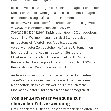
Ich habe vor ein paar Tagen eine kleine Umfrage unter meinen
Kontakten und Followern gestartet, nach den ersten Tagen
und (leider bislang nur) ca. 130 Teilnehmern
(https://www.linkedin.com/posts/bosbachmobi_4tagewoche-
wlb2023-managementinnovation-activity-
7061279180155432961-jKpM) hatten über 40% angegeben,
dass in Ihrer Wahrnehmung mehr als 2 Stunden, also
mindestens ein Viertel ihres Arbeitstages, aus
verschwendeter Zeit bestehen. Auf ganze Unternehmen
hochgerechnet, ist das mindestens 1 Stunde pro
Mitarbeitendem pro Tag. Umgerechnet ca. 12,5% der
theoretischen Leistungszeit und am Ende auch gut 10% der
Personalkosten. Was für ein Wahnsinn!
Andererseits: Im Kontext der derzeit gerne diskutierten 4-
Tage-Woche ist das ein ziemlich guter Anfang, mit dem
Nebeneffekt, dass sich mit weniger Frust auch mehr
Motivation einstellt und noch einiges mehr möglich ist.
Von der Zeitverschwendung zur
sinnvollen Zeitverwendung
Um Gegenmittel zu finden, lohnt es verschiedene Arten von