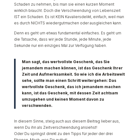
Schaden zu nehmen, bis man sie einen kurzen Moment
wirklich braucht. Doch die Verschwendung von Lebenszeit
IST ein Schaden. Es ist KEIN Kavaliersdelikt, einfach, weil man
es durch NICHTS wiedergutmachen oder ausgleichen kann.
Denn es geht um etwas fundamental einfaches. Es geht um
die Tatsache, dass wir jede Stunde, jede Minute, jede
Sekunde nur ein einziges Mal zur Verfügung haben.
Man sagt, das wertvollste Geschenk, das Sie
jemandem machen können, ist das Geschenk Ihrer
Zeit und Aufmerksamkeit. So wie ich die Arbeitswelt
sehe, sollte man einen Schritt weitergehen: Das
wertvollste Geschenk, das ich jemandem machen
kann, ist das Geschenk, mit dessen Zeit achtsam
umzugehen und keinen Moment davon zu
verschwenden.
In diesem Sinne, steig auch aus diesem Beitrag lieber aus,
wenn Du ihn als Zeitverschwendung ansiehst!
Oder Du springst direkt zu den Tipps für jeder der drei
Ebenen. Mach, was Dir guttut!