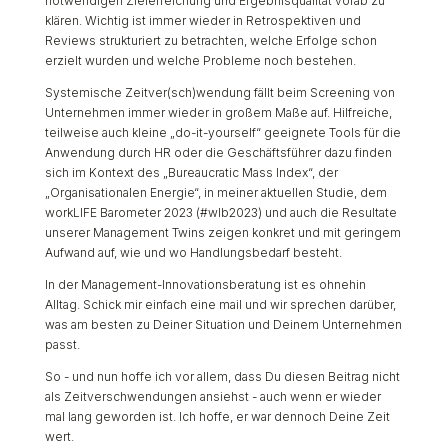
notwendigen Zielerreichung und Ergebnisqualität vorab zu
klären. Wichtig ist immer wieder in Retrospektiven und
Reviews strukturiert zu betrachten, welche Erfolge schon
erzielt wurden und welche Probleme noch bestehen.
Systemische Zeitver(sch)wendung fällt beim Screening von
Unternehmen immer wieder in großem Maße auf. Hilfreiche,
teilweise auch kleine „do-it-yourself“ geeignete Tools für die
Anwendung durch HR oder die Geschäftsführer dazu finden
sich im Kontext des „Bureaucratic Mass Index“, der
„Organisationalen Energie“, in meiner aktuellen Studie, dem
workLIFE Barometer 2023 (#wlb2023) und auch die Resultate
unserer Management Twins zeigen konkret und mit geringem
Aufwand auf, wie und wo Handlungsbedarf besteht.
In der Management-Innovationsberatung ist es ohnehin
Alltag. Schick mir einfach eine mail und wir sprechen darüber,
was am besten zu Deiner Situation und Deinem Unternehmen
passt.
So - und nun hoffe ich vor allem, dass Du diesen Beitrag nicht
als Zeitverschwendungen ansiehst - auch wenn er wieder
mal lang geworden ist. Ich hoffe, er war dennoch Deine Zeit
wert.