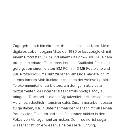
Zugegeben, ich bin ein alter, klassischer, digital Nerd. Mein
digitales Leben begann Mitte der 1980'er fast zeitgleich mit
einem Brotkasten (
C64
) und einem
Casio fx-7000GA
(einem
programmierbaren Taschenrechner mit Grafikplot-Funktion)
gefolgt von einem ersten IBM PC mit 40 MB Festplatte und
286 Prozessor. Ums kurz zu halten, am Ende landete ich im
internationalen Mobilfunkbereich eines der weltweit größten
Telekommunikationsanbieters, um dort ganz aktiv daran
mitzuarbeiten, das Internet aufs (damals noch) Handy zu
bringen. Doch bei all dieser Digitalverliebtheit schlägt mein
Herz noch deutlich intensiver dafür, Zusammenarbeit besser
zu gestalten, d.h. in Unternehmen den Mensch mit all seinen
Potenzialen, Talenten und auch Emotionen stärker in den
Fokus von Management zu rücken. Denn, soviel ist sogar
wissenschaftlich erwiesen: eine bessere Führung,