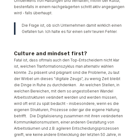
Umdenkens von Haltungen und Verhalten, mithin der Kultur,
bestenfalls in einem nachgelagerten schritt aktiv angegangen
wird - falls überhaupt.
Die Frage ist, ob sich Unternehmen damit wirklich einen
Gefallen tun. Ich halte es für einen sehr teuren Fehler.
Culture and mindset first?
Fatal ist, dass oftmals auch den Top-Entscheidern nicht klar
ist, welchen Tranformationszyklus man alternativ wählen
könnte. Zu präsent und prägnant sind die Probleme, zu laut
der Wirbel um dieses "digitale Zeugs“, zu wenig Zeit bleibt
die Dinge in Ruhe zu durchdenken. An welchen Stellen, in
welchen Bereichen, mit dem so angestoßenen Wandel
Arbeitsstrukturen verändert werden und werden müssen,
wird oft erst zu spät bedacht - insbesondere, wenn es die
eigenen Strukturen, Prozesse oder gar die eigene Haltung
betrifft.
Die Digitalisierung zusammen mit ihren veränderten
Kommunikationsmustern, einer anderen Gestaltung von
Arbeitsräumen und z.B. agileren Entscheidungsprozessen
greift, wie keine andere Entwicklung der letzten 50 Jahre, in