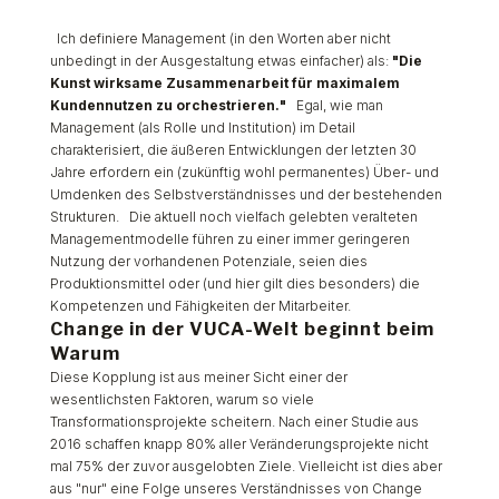
Ich definiere Management (in den Worten aber nicht
unbedingt in der Ausgestaltung etwas einfacher) als:
"
Die
Kunst wirksame Zusammenarbeit für maximalem
Kundennutzen zu orchestrieren.
"
Egal, wie man
Management (als Rolle und Institution) im Detail
charakterisiert, die äußeren Entwicklungen der letzten 30
Jahre erfordern ein (zukünftig wohl permanentes) Über- und
Umdenken des Selbstverständnisses und der bestehenden
Strukturen. Die aktuell noch vielfach gelebten veralteten
Managementmodelle führen zu einer immer geringeren
Nutzung der vorhandenen Potenziale, seien dies
Produktionsmittel oder (und hier gilt dies besonders) die
Kompetenzen und Fähigkeiten der Mitarbeiter.
Change in der VUCA-Welt beginnt beim
Warum
Diese Kopplung ist aus meiner Sicht einer der
wesentlichsten Faktoren, warum so viele
Transformationsprojekte scheitern. Nach einer Studie aus
2016 schaffen knapp 80% aller Veränderungsprojekte nicht
mal 75% der zuvor ausgelobten Ziele. Vielleicht ist dies aber
aus "nur" eine Folge unseres Verständnisses von Change