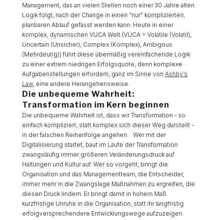
Management, das an vielen Stellen noch einer 30 Jahre alten
Logik folgt, nach der Change in einen "nur" komplizierten,
planbaren Ablauf gefasst werden kann. Heute in einer
komplex, dynamischen VUCA Welt (VUCA = Volatile (Volatil),
Uncertain (Unsicher), Complex (Komplex), Ambigous
(Mehrdeutig)) führt diese übermäßig vereinfachende Logik
zu einer extrem niedrigen Erfolgsquote, denn komplexe
Aufgabenstellungen erfordern, ganz im Sinne von
Ashby’s
Law
, eine andere Herangehensweise.
Die unbequeme Wahrheit:
Transformation im Kern beginnen
Die unbequeme Wahrheit ist, dass wir Transformation - so
einfach kompliziert, statt komplex sich dieser Weg darstellt -
in der falschen Reihenfolge angehen. Wer mit der
Digitalisierung startet, baut im Laufe der Transformation
zwangsläufig immer größeren Veränderungsdruck auf
Haltungen und Kultur auf. Wer so vorgeht, bringt die
Organisation und das Managementteam, die Entscheider,
immer mehr in die Zwangslage Maßnahmen zu ergreifen, die
diesen Druck lindern. Er bringt damit in hohem Maß
kurzfristige Unruhe in die Organisation, statt ihr langfristig
erfolgversprechendere Entwicklungswege aufzuzeigen.