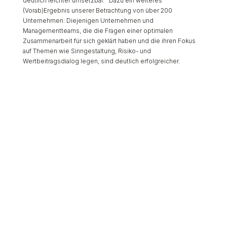
deutlich leichter umsetzbar. Dazu ein weiteres
(Vorab)Ergebnis unserer Betrachtung von über 200
Unternehmen: Diejenigen Unternehmen und
Managementteams, die die Fragen einer optimalen
Zusammenarbeit für sich geklärt haben und die ihren Fokus
auf Themen wie Sinngestaltung, Risiko- und
Wertbeitragsdialog legen, sind deutlich erfolgreicher.
Vom Controller zum Gestalter
Notwendig ist dazu, die eigene Haltung und das
Zusammenwirken von Management mit der Organisation zu
analysieren und zu (selbst)reflektieren. Ein bewusstes
Managementdesign, in der Gestaltung von
Managementverständnis, -haltung, -intention und -leadership
setzt zwar ebenso wie alle anderen
Transformationsprozesse, auf der Bereitschaft der
Betroffenen auf, diesen Wandel zu gehen. Der Kreis dieser im
ersten Schritt Betroffenen ist aber, da er nur die Top-
Führungskräfte umfasst, ungleich kleiner, als bei allen anderen
Initiativen, und zudem sind diese Betroffenen tatsächlich
immer auch an (buchstäblich) entscheidender Stelle
eingebunden. Eine Neospektive, eine Neubetrachtung des