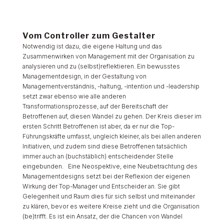
Managementdesigns setzt bei der Reflexion der eigenen
Wirkung der Top-Manager und Entscheider an. Sie gibt
Gelegenheit und Raum dies für sich selbst und miteinander
zu klären, bevor es weitere Kreise zieht und die Organisation
(be)trifft. Es ist ein Ansatz, der die Chancen von Wandel
zunächst im entscheidenden kleinen Kreis erprobt, bevor er
sich nach außen wendet. Es ist der Ansatz, der diejenigen zu
zentralen Akteuren und Gestaltern ihrer eigenen Zukunft
macht, die sonst oft nur steuernd und kontrollierend Change
begleiten.
Mensch im Fokus
Die nachweislich erfolgversprechendste Form von
Management (in Rolle, Haltung und als Institution) ist dabei
eine die sich im Kontext Leadership als "Ermöglicher" und
"Unterstützer" der Mitarbeiter versteht. Als ein weiteres
Teilergebnis der gerade angeschossenen Studie zu Agilem
Management zeigt, dass in denjenigen Unternehmen, in
denen Management mit einem klaren Fokus auf die
Menschen (in ihren unterschiedlichen Rollen als Kunden,
Mitarbeiter und Geschäftspartner) agieren, ein höheres Maß
an gegenseitigem Vertrauen, eine klarere Zielrichtung
(Purpose) und eine deutlich höhere Leistungsbereitschaft