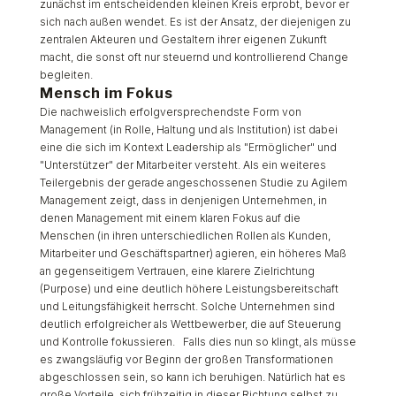
und Leitungsfähigkeit herrscht. Solche Unternehmen sind
deutlich erfolgreicher als Wettbewerber, die auf Steuerung
und Kontrolle fokussieren. Falls dies nun so klingt, als müsse
es zwangsläufig vor Beginn der großen Transformationen
abgeschlossen sein, so kann ich beruhigen. Natürlich hat es
große Vorteile, sich frühzeitig in dieser Richtung selbst zu
betrachten oder spiegeln zu lassen. Es funktioniert aber
durchaus auch für Unternehmen und Managementteams, die
die großen Transformationen schon begonnen haben. Es gibt
diese Option, weil der Druck sich zwar sukzessive im Laufe
der Projekte erhöht, aber eben auch erst am Ende massiv
wird. Da bleibt oft genug Gelegenheit sich vorab geeignet zu
positionieren.
Mein Rat für Managementteams
ist (damit)
klar: Begeben Sie sich in die Analyse, Fremd- und
Selbstreflexion. Starten Sie den Wandel (auch) bei sich.
Geben Sie Beispiel und seien Sie ein Leader, dem Ihre
Mitarbeiter gerne folgen, weil sie die Bedeutung des
gemeinsamen Tuns erkennen und sich darin wiederfinden.
Das alles in kein Hexenwerk, sondern genauso erlernbar, wie
BWL und Marketing. Dass auch Beratungsgrößen wie
McKinsey das Thema einer intakten „Corporate Health“
angenommen auf der Agenda haben zeigt, dass ich mit der