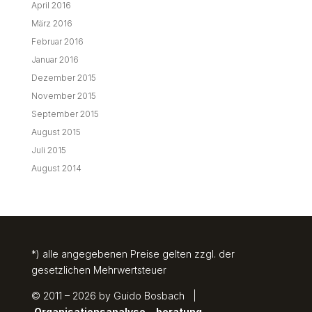
*) alle angegebenen Preise gelten zzgl. der
gesetzlichen Mehrwertsteuer
© 2011 – 2026 by Guido Bosbach |
Organisationsanalyse, -beratung
&
Management-Innovation
|
Natürlich 100%
nachhaltig, klimaneutral, ressourcenschonend
Impressum & Datenschutz
Allgemeine Auftrags- & Geschäftsbedingungen