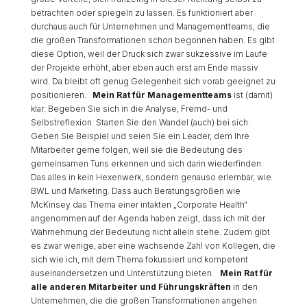
Wahrnehmung der Bedeutung nicht allein stehe. Zudem gibt
es zwar wenige, aber eine wachsende Zahl von Kollegen, die
sich wie ich, mit dem Thema fokussiert und kompetent
auseinandersetzen und Unterstützung bieten.
Mein Rat für
alle anderen Mitarbeiter und Führungskräften
in den
Unternehmen, die die großen Transformationen angehen
oder angegangen sind: Machen Sie sich und ihren Kollegen
die Seiteneffekte und Auswirkungen auf Kultur, Haltung und
die Zusammenarbeit im Unternehmen möglichst frühzeitig
bewusst. Gehen Sie in den Dialog mit Kollegen und
Führungskräften und wecken Sie, wenn möglich, ihr
Management, bevor es unsanft geweckt wird. Denn ein
unsanft gewecktes Management neigt manchmal zu zu
schnellen Entscheidungen - und dabei verlieren oft zu viele.
So aber können Sie fast nur gewinnen. Für mich selbst kann
ich sagen: Es ist ungeheuer spannend gerade heute aus der
Perspektive meiner Kernthemen die Entwicklungen der Welt
und der Unternehmen zu betrachten und zu begleiten. Es
ergeben sich immer wieder spannende neue Aspekte und
Herausforderungen. Und manchmal eben auch sehr
lehrreiche Einsichten. Auch, wenn sie zunächst unbequem
erscheinen.