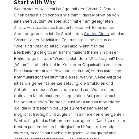
Start with Why
Warum starten wir nicht häufiger mit dem Warum?! Simon
Sinek befasst sich schon lange damit, dass Motivation von
innen heraus, zum Beispiel auch mit einem geeigneten
Ansatz von Leadership besser funktioniert. Eines seiner
Arbeitsergebnisse ist die Struktur des
Golden Circle
, die das
"Warum" einer Aktivität ins Zentrum stellt und daraus das
"Wie" und "Was" ableitet. Was also, wenn man die
Bearbeitung der großen Transformationsthemen in dieser
Reihenfolge mit dem "Warum", statt dem "Was" beginnt? Das
„Warum“ ist ohnehin tief im Kern jeder Organisation verankert.
Das Management (als Rolle und Institution) ist das natürliche
Kommunikationsmedium für dieses „Warum“. Seine Aufgabe
ist es die gemeinsame Zielsetzung, die Strukturen und
Abläufe, um dieses Warum herum und zum Wohle eines
optimalen Kundennutzens zu gestalten. Aufgabe ist auch,
Dialoge zu diesen Themen anzustoßen und zu moderieren,
s.d. die Mitarbeiter in die Lage zu versetzen werden,
möglichst frei (agil) und zugleich im Sinne einen emergenten
Wertbeitrag für das Unternehmen zu agieren. Das dazu die am
besten passenden technologischen Hilfsmittel benötigt
werden, ist dann nur noch die logische Konsequenz und