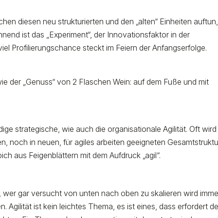
hen diesen neu strukturierten und den „alten“ Einheiten auftun
nend ist das „Experiment“, der Innovationsfaktor in der
el Profilierungschance steckt im Feiern der Anfangserfolge.
wie der „Genuss“ von 2 Flaschen Wein: auf dem Fuße und mit
ge strategische, wie auch die organisationale Agilität. Oft wird
 noch in neuen, für agiles arbeiten geeigneten Gesamtstrukt
pich aus Feigenblättern mit dem Aufdruck „agil“.
en, wer gar versucht von unten nach oben zu skalieren wird imme
gilität ist kein leichtes Thema, es ist eines, dass erfordert d