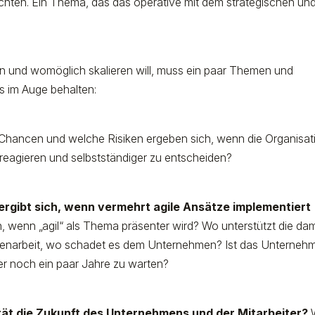
chten. Ein Thema, das das operative mit dem strategischen un
zen und womöglich skalieren will, muss ein paar Themen und
s im Auge behalten:
hancen und welche Risiken ergeben sich, wenn die Organisat
zu reagieren und selbstständiger zu entscheiden?
rgibt sich, wenn vermehrt agile Ansätze implementiert
, wenn „agil“ als Thema präsenter wird? Wo unterstützt die dam
enarbeit, wo schadet es dem Unternehmen? Ist das Unterneh
er noch ein paar Jahre zu warten?
tät die Zukunft des Unternehmens und der Mitarbeiter?