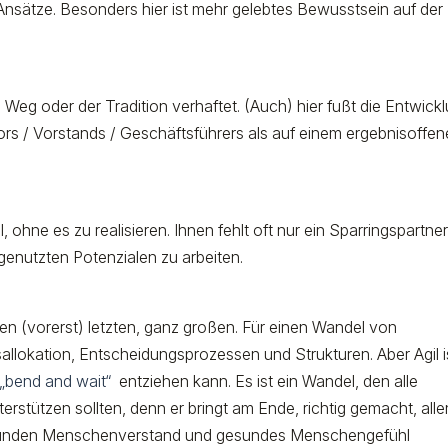
e Ansätze. Besonders hier ist mehr gelebtes Bewusstsein auf der
 Weg oder der Tradition verhaftet. (Auch) hier fußt die Entwick
ors / Vorstands / Geschäftsführers als auf einem ergebnisoffe
, ohne es zu realisieren. Ihnen fehlt oft nur ein Sparringspartne
genutzten Potenzialen zu arbeiten.
einen (vorerst) letzten, ganz großen. Für einen Wandel von
llokation, Entscheidungsprozessen und Strukturen. Aber Agil i
„bend and wait“
entziehen kann. Es ist ein Wandel, den alle
rstützen sollten, denn er bringt am Ende, richtig gemacht, alle
 gesunden Menschenverstand und gesundes Menschengefühl